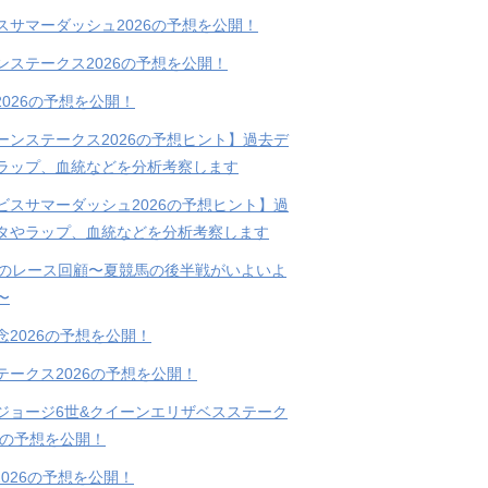
スサマーダッシュ2026の予想を公開！
ンステークス2026の予想を公開！
2026の予想を公開！
ーンステークス2026の予想ヒント】過去デ
ラップ、血統などを分析考察します
ビスサマーダッシュ2026の予想ヒント】過
タやラップ、血統などを分析考察します
週のレース回顧〜夏競馬の後半戦がいよいよ
〜
念2026の予想を公開！
テークス2026の予想を公開！
ジョージ6世&クイーンエリザベスステーク
26の予想を公開！
2026の予想を公開！