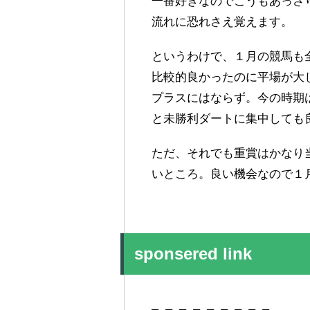
一番好きなのでこうもあっさり
流れに恐れさえ覚えます。
というわけで、１月の競馬も
比較的良かったのに平場が大
プラスにはならず。今の時期
と未勝利ダートに集中しても
ただ、それでも重賞はかなり
いところ。良い機会なので１
sponsered link