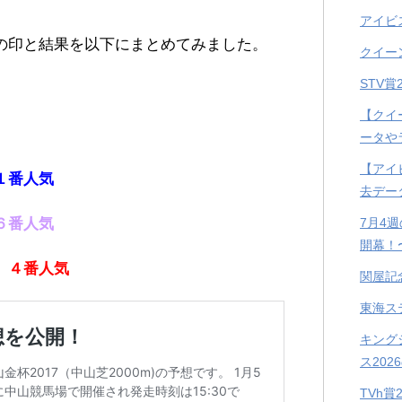
アイビ
の印と結果を以下にまとめてみました。
クイー
STV賞
【クイ
ータや
【アイ
１番人気
去デー
６番人気
7月4
開幕！
 ４番人気
関屋記
東海ス
キング
ス20
TVh賞