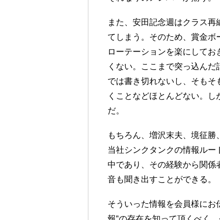
また、安田記念週はクラス再
てしまう。そのため、賞金ボ
ローテーションを楽にしてお
くない。ここまで突っ込んだ
では書き切れないし、そもそ
くことなどほとんどない。し
だ。
もちろん、増沢末夫、境征勝
当社シンクタンクの情報ルー
中であり、その経験から関係
音も聞き出すことができる。
そういった情報を会員様にお
報”の存在を知って頂くべく