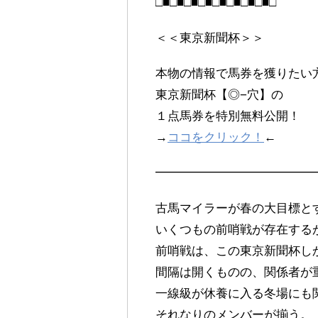
□■□■□■□■□■□■□■□■□
＜＜東京新聞杯＞＞
本物の情報で馬券を獲りたい
東京新聞杯【◎−穴】の
１点馬券を特別無料公開！
→
ココをクリック！
←
━━━━━━━━━━━━━
古馬マイラーが春の大目標と
いくつもの前哨戦が存在する
前哨戦は、この東京新聞杯し
間隔は開くものの、関係者が
一線級が休養に入る冬場にも
それなりのメンバーが揃う。