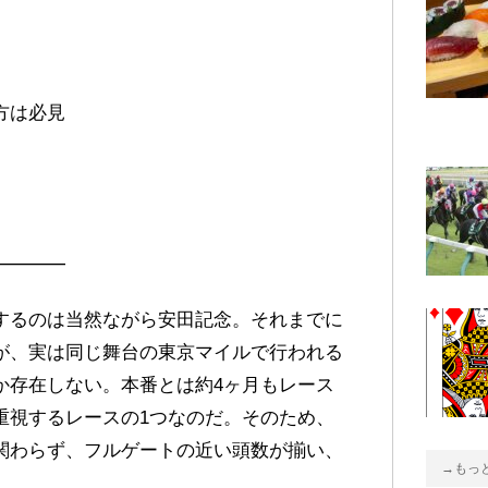
方は必見
━━━━
するのは当然ながら安田記念。それまでに
が、実は同じ舞台の東京マイルで行われる
か存在しない。本番とは約4ヶ月もレース
重視するレースの1つなのだ。そのため、
関わらず、フルゲートの近い頭数が揃い、
→もっ