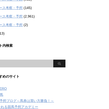
ース考察・予想
(145)
ース考察・予想
(2,961)
ース考察・予想
(2)
13)
ト内検索
すめのサイト
ERO
競馬
馬予想ブログ～馬券は買い方勝負！～
なれる競馬予想アカデミー