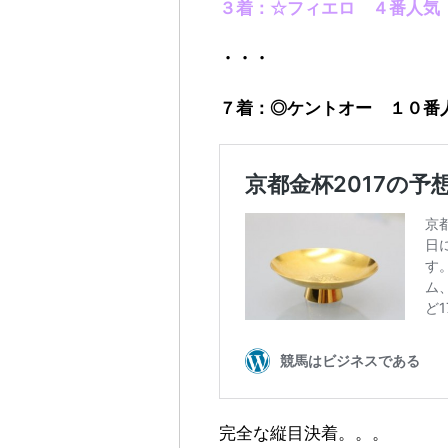
３着：☆フィエロ ４番人気
・・・
７着：◎ケントオー １０番
完全な縦目決着。。。