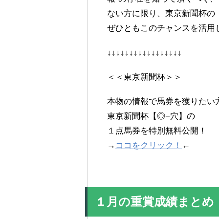
ない方に限り、東京新聞杯の
ぜひともこのチャンスを活用
↓↓↓↓↓↓↓↓↓↓↓↓↓↓↓↓↓
＜＜東京新聞杯＞＞
本物の情報で馬券を獲りたい
東京新聞杯【◎−穴】の
１点馬券を特別無料公開！
→
ココをクリック！
←
１月の重賞成績まとめ