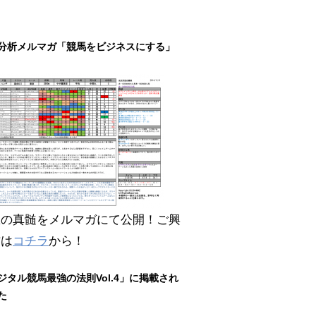
分析メルマガ「競馬をビジネスにする」
想の真髄をメルマガにて公開！ご興
方は
コチラ
から！
ジタル競馬最強の法則Vol.4」に掲載され
た