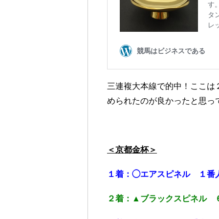
三連複大本線で的中！ここは
められたのが良かったと思っ
＜京都金杯＞
１着：◯エアスピネル １番
２着：▲ブラックスピネル 