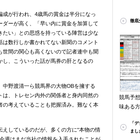
編成が行われ、4歳馬の賞金は半分になっ
徹底
ーダーが高く、「早い内に賞金を加算して
きたい」との思惑を持っている陣営は少な
話は数行しか書かれてない新聞のコメント
も世間の関心も高くないので記者連中も聞
かし、こういった話が馬券の肝となるの
、中野渡清一ら競馬界の大物OBを擁する
トは、トレセン内外の関係者と身内同然の
競馬予
者の考えていることも把握済み。難なく本
味ある
「デ
伝えしているのだが、多くの方に“本物の情
まし
、今週はまだ当社の情報を入手されたことが