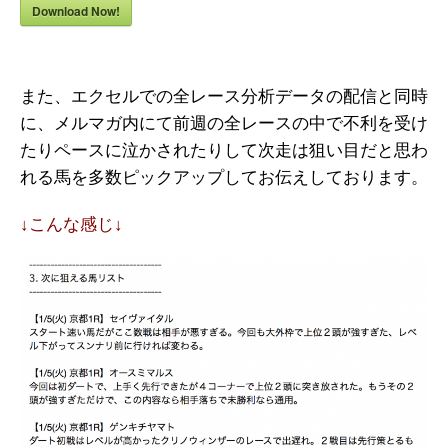
Download Now!
また、エクセルでの全レース分析データの配信と同時
に、メルマガ内にて前週の全レースの中で不利を受け
たりペースに泣かされたりして次走は狙い目だと思わ
れる馬を多数ピックアップしてお伝えしております。
↓こんな感じ↓