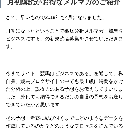
月初購読がお得なメルマガのご紹介
さて、早いもので2018年も4月になりました。
月初になったということで徹底分析メルマガ「競馬を
ビジネスにする」の新規読者募集をさせていただきま
す。
今までサイト「競馬はビジネスである」を通して、私
自身、競馬ブログサイトの中でも最上級に時間をかけ
た分析の上、説得力のある予想をお伝えしてまいりま
した。外れても納得できるだけの自慢の予想をお送り
できていたかと思います。
その予想・考察に結び付くまでにどのようなデータを
作成しているのか？どのようなプロセスを踏んでいる