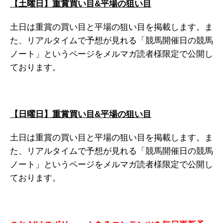
【土曜日】重賞買い目&平場の狙い目
土日は重賞の買い目と平場の狙い目を掲載します。ま
た、リアルタイムで予想が見れる「競馬開催日の競馬
ノート」というページをメルマガ読者様限定で公開し
ております。
【日曜日】重賞買い目&平場の狙い目
土日は重賞の買い目と平場の狙い目を掲載します。ま
た、リアルタイムで予想が見れる「競馬開催日の競馬
ノート」というページをメルマガ読者様限定で公開し
ております。