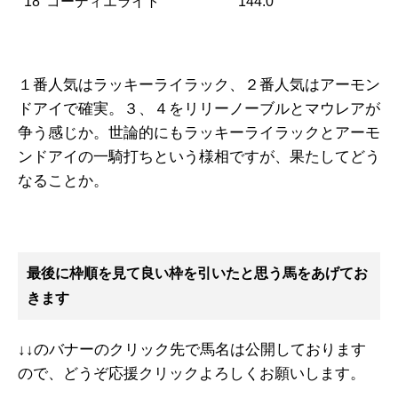
18
コーディエライト
144.0
１番人気はラッキーライラック、２番人気はアーモン
ドアイで確実。３、４をリリーノーブルとマウレアが
争う感じか。世論的にもラッキーライラックとアーモ
ンドアイの一騎打ちという様相ですが、果たしてどう
なることか。
最後に枠順を見て良い枠を引いたと思う馬をあげてお
きます
↓↓のバナーのクリック先で馬名は公開しております
ので、どうぞ応援クリックよろしくお願いします。