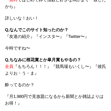
から』
詳しいな！おい！
Q,なんでこのサイト知ったのか？
『友達の紹介』『インスタ〜』『Twitter〜』
今時ですね〜
Q,ちなみに桜花賞とか皐月賞もやるの？
全員
『もちろん！！！』『競馬場もいくし〜』『彼氏
よりお・う・ま』
酔ってるのか？
『月1,980円で見放題になるから新聞とか雑誌よりは
お得！』