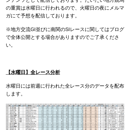
ンテンツとして配信しております。だいたい地方競馬
の重賞は水曜日に行われるので、火曜日の夜にメルマ
ガにて予想を配信しております。
※地方交流GI並びに南関のSIレースに関してはブログ
で全体公開とする場合がありますのでご了承くださ
い。
【水曜日】全レース分析
水曜日には前週に行われた全レース分のデータを配布
します。