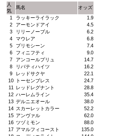
人
馬名
オッズ
気
1
ラッキーライラック
1.9
2
アーモンドアイ
4.5
3
リリーノーブル
6.2
4
マウレア
6.8
5
プリモシーン
7.4
6
フィニフティ
9.0
7
アンコールプリュ
14.7
8
リバティハイツ
16.2
9
レッドサクヤ
22.1
10
トーセンブレス
24.7
11
レッドレグナント
28.8
12
ハーレムライン
35.4
13
デルニエオール
38.0
14
スカーレットカラー
52.2
15
アンヴァル
62.0
16
ツヅミモン
88.0
17
アマルフィコースト
135.0