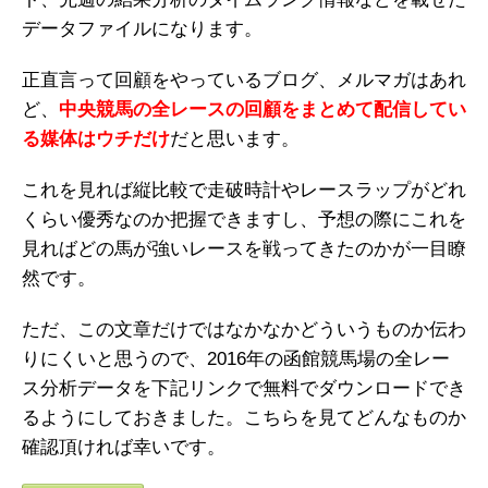
データファイルになります。
正直言って回顧をやっているブログ、メルマガはあれ
ど、
中央競馬の全レースの回顧をまとめて配信してい
る媒体はウチだけ
だと思います。
これを見れば縦比較で走破時計やレースラップがどれ
くらい優秀なのか把握できますし、予想の際にこれを
見ればどの馬が強いレースを戦ってきたのかが一目瞭
然です。
ただ、この文章だけではなかなかどういうものか伝わ
りにくいと思うので、2016年の函館競馬場の全レー
ス分析データを下記リンクで無料でダウンロードでき
るようにしておきました。こちらを見てどんなものか
確認頂ければ幸いです。