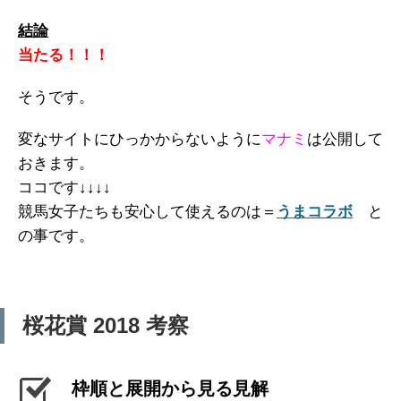
結論
当たる！！！
そうです。
変なサイトにひっかからないように
マナミ
は公開して
おきます。
ココです↓↓↓↓
競馬女子たちも安心して使えるのは＝
うまコラボ
と
の事です。
桜花賞 2018 考察
枠順と展開から見る見解