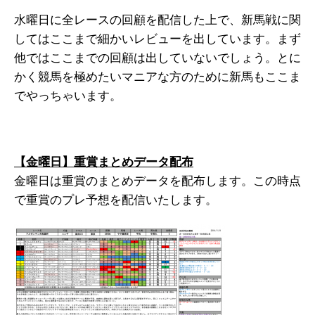
水曜日に全レースの回顧を配信した上で、新馬戦に関
してはここまで細かいレビューを出しています。まず
他ではここまでの回顧は出していないでしょう。とに
かく競馬を極めたいマニアな方のために新馬もここま
でやっちゃいます。
【金曜日】重賞まとめデータ配布
金曜日は重賞のまとめデータを配布します。この時点
で重賞のプレ予想を配信いたします。