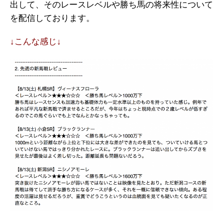
出して、そのレースレベルや勝ち馬の将来性について
を配信しております。
↓こんな感じ↓