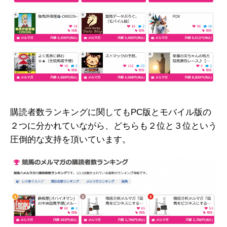
購読者数ランキングに関してもPC版とモバイル版の
２つに分かれていながら、どちらも２位と３位という
圧倒的な支持を頂いています。