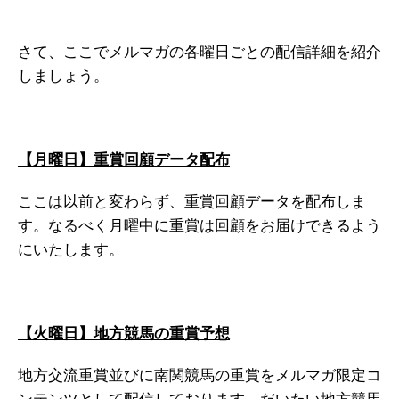
さて、ここでメルマガの各曜日ごとの配信詳細を紹介
しましょう。
【月曜日】重賞回顧データ配布
ここは以前と変わらず、重賞回顧データを配布しま
す。なるべく月曜中に重賞は回顧をお届けできるよう
にいたします。
【火曜日】地方競馬の重賞予想
地方交流重賞並びに南関競馬の重賞をメルマガ限定コ