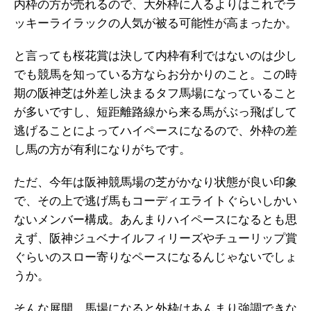
内枠の方が売れるので、大外枠に入るよりはこれでラ
ッキーライラックの人気が被る可能性が高まったか。
と言っても桜花賞は決して内枠有利ではないのは少し
でも競馬を知っている方ならお分かりのこと。この時
期の阪神芝は外差し決まるタフ馬場になっていること
が多いですし、短距離路線から来る馬がぶっ飛ばして
逃げることによってハイペースになるので、外枠の差
し馬の方が有利になりがちです。
ただ、今年は阪神競馬場の芝がかなり状態が良い印象
で、その上で逃げ馬もコーディエライトぐらいしかい
ないメンバー構成。あんまりハイペースになるとも思
えず、阪神ジュベナイルフィリーズやチューリップ賞
ぐらいのスロー寄りなペースになるんじゃないでしょ
うか。
そんな展開、馬場になると外枠はあんまり強調できな