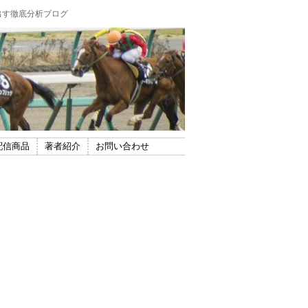
出す徹底分析ブログ
配信商品
著者紹介
お問い合わせ