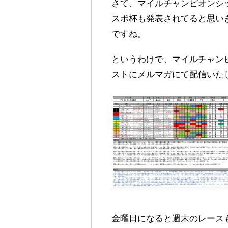
さて、マイルチャンピオンシ
スポ杯も発表されてると思い
ですね。
というわけで、マイルチャンピ
ストにメルマガにて配信いた
金曜日になると週末のレース