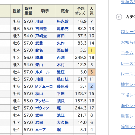
東海ス
カテ
GIレ
お知ら
コラム
レース
レース
地方レ
平場レ
海外レ
重賞レ
障害レ