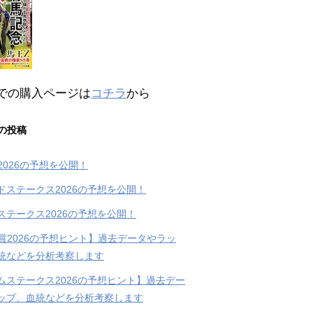
onでの購入ページは
コチラ
から
の投稿
2026の予想を公開！
ドステークス2026の予想を公開！
ステークス2026の予想を公開！
C賞2026の予想ヒント】過去データやラッ
統などを分析考察します
ムステークス2026の予想ヒント】過去デー
ップ、血統などを分析考察します