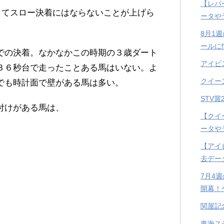
【レパ
してスロー決着にはならないことが上げら
ータや
8月1
ールに
での決着。なかなかこの時期の３歳ダート
アイビ
３６秒台で走ったことある馬はいない。よ
クイー
でも時計面で壁がある馬は多い。
STV賞
付けがある馬は、
【クイ
ータや
【アイ
去デー
7月4
開幕！
関屋記
東海ス