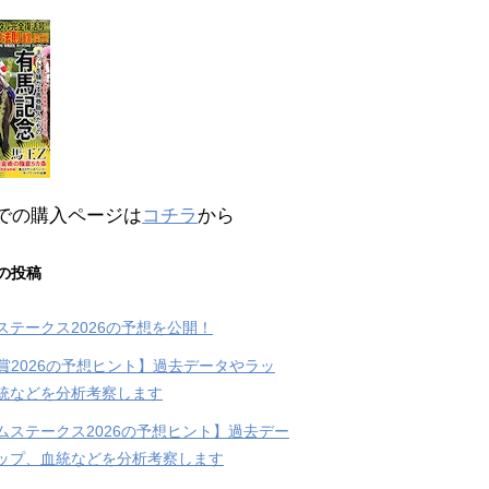
onでの購入ページは
コチラ
から
の投稿
ステークス2026の予想を公開！
C賞2026の予想ヒント】過去データやラッ
統などを分析考察します
ムステークス2026の予想ヒント】過去デー
ップ、血統などを分析考察します