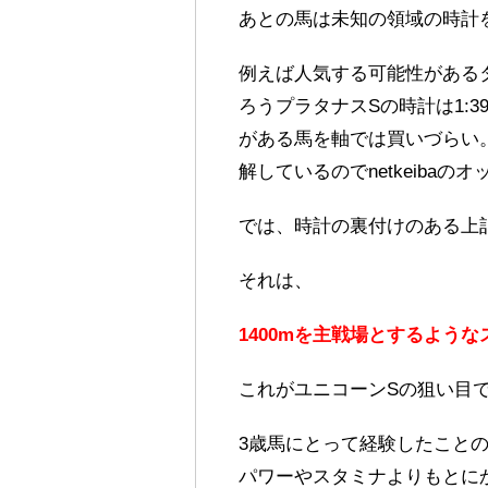
あとの馬は未知の領域の時計
例えば人気する可能性がある
ろうプラタナスSの時計は1:3
がある馬を軸では買いづらい
解しているのでnetkeiba
では、時計の裏付けのある上
それは、
1400mを主戦場とするよう
これがユニコーンSの狙い目
3歳馬にとって経験したこと
パワーやスタミナよりもとに