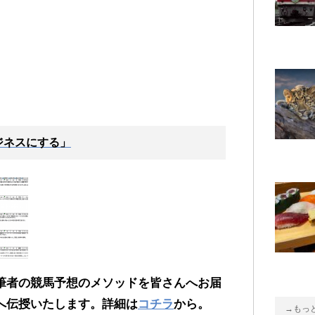
ジネスにする」
筆者の競馬予想のメソッドを皆さんへお届
へ伝授いたします。詳細は
コチラ
から。
→もっ