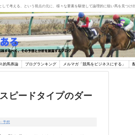
として考える、という視点の元に、様々な要素を駆使して論理的に狙い馬を見つけ
ス的馬券論
ブログランキング
メルマガ「競馬をビジネスにする」
2] スピードタイプのダー
・予想