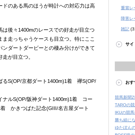
ードのある馬のほうが時計への対応力は高
重賞レ
障害レ
雑記
(3
は後々1400mのレースでの好走が目立つ
まま走っちゃうケースも目立つ。特にここ
サイ
パンダートダービーとの棲み分けができて
好走が目立つ。
(OP/京都ダート1400m)1着 襷S(OP/
おす
競馬新聞Z
ルS(OP/阪神ダート1400m)1着 コー
TAROの
)1着 かきつばた記念(GIII/名古屋ダート
IKUの競
勝ち組に
ゆたぽん