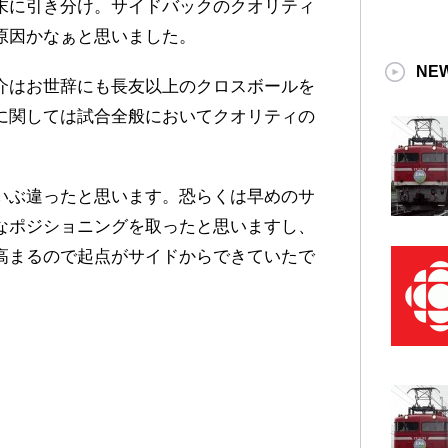
末に引き分け。サイドバックのクオリティ
原因かなぁと思いました。
NE
介はお世辞にも長友以上のクロスボールを
に関しては試合全般においてクオリティの
いぶ違ったと思います。恐らくは早めのサ
なポジショニングを取ったと思いますし、
高まるので起点がサイドからできていたで