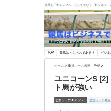
競馬を「ギャンブル」としてでなく「ビジネス」
TOP
競馬はビジネスである？
ビジネ
ホーム
>
重賞レース考察・予想
>
ユニコーンS [
ト馬が強い
公開日：
2015/06/17
:
重賞レース考察