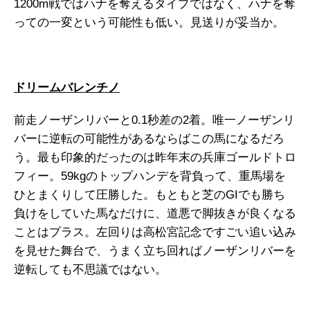
1200m戦ではハナを奪えるタイプではなく、ハナを奪
っての一変という可能性も低い。見送りが妥当か。
ドリームバレンチノ
前走ノーザンリバーと0.1秒差の2着。唯一ノーザンリ
バーに逆転の可能性があるならばこの馬になるだろ
う。最も印象的だったのは昨年末の兵庫ゴールドトロ
フィー。59kgのトップハンデを背負って、重馬場を
ひとまくりして圧勝した。もともと芝のGIでも勝ち
負けをしていた馬なだけに、道悪で脚抜きが良くなる
ことはプラス。左回りは高松宮記念ですごい追い込み
を見せた舞台で、うまく立ち回ればノーザンリバーを
逆転しても不思議ではない。