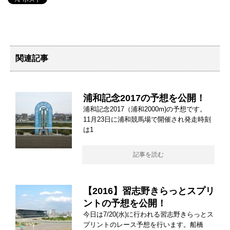
関連記事
浦和記念2017の予想を公開！
浦和記念2017（浦和2000m)の予想です。
11月23日に浦和競馬場で開催され発走時刻
は1
記事を読む
【2016】習志野きらっとスプリ
ントの予想を公開！
今日は7/20(水)に行われる習志野きらっとス
プリントのレース予想を行います。船橋