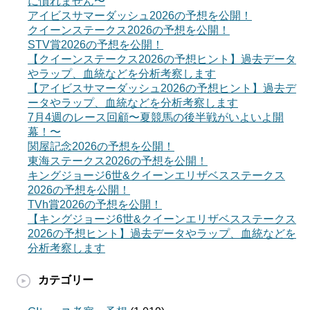
に慣れません〜
アイビスサマーダッシュ2026の予想を公開！
クイーンステークス2026の予想を公開！
STV賞2026の予想を公開！
【クイーンステークス2026の予想ヒント】過去データ
やラップ、血統などを分析考察します
【アイビスサマーダッシュ2026の予想ヒント】過去デ
ータやラップ、血統などを分析考察します
7月4週のレース回顧〜夏競馬の後半戦がいよいよ開
幕！〜
関屋記念2026の予想を公開！
東海ステークス2026の予想を公開！
キングジョージ6世&クイーンエリザベスステークス
2026の予想を公開！
TVh賞2026の予想を公開！
【キングジョージ6世&クイーンエリザベスステークス
2026の予想ヒント】過去データやラップ、血統などを
分析考察します
カテゴリー