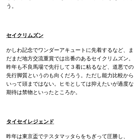
う。
セイクリムズン
かしわ記念でワンダーアキュートに先着するなど、ま
だまだ地方交流重賞では出番のあるセイクリムズン。
昨年も不良馬場で先行して３着に粘るなど、道悪での
先行脚質というのも向くだろう。ただし能力比較から
いって頭まではない。ヒモとしては抑えたいが過度な
期待は禁物といったところか。
タイセイレジェンド
昨年は東京盃でテスタマッタらをちぎって圧勝し、