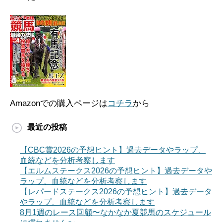
Amazonでの購入ページは
コチラ
から
最近の投稿
【CBC賞2026の予想ヒント】過去データやラップ、
血統などを分析考察します
【エルムステークス2026の予想ヒント】過去データや
ラップ、血統などを分析考察します
【レパードステークス2026の予想ヒント】過去データ
やラップ、血統などを分析考察します
8月1週のレース回顧〜なかなか夏競馬のスケジュール