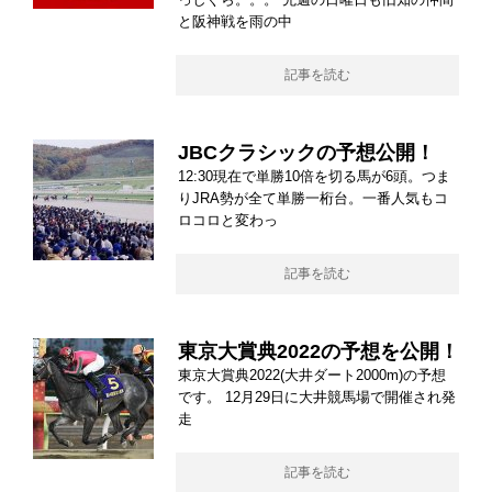
と阪神戦を雨の中
記事を読む
JBCクラシックの予想公開！
12:30現在で単勝10倍を切る馬が6頭。つま
りJRA勢が全て単勝一桁台。一番人気もコ
ロコロと変わっ
記事を読む
東京大賞典2022の予想を公開！
東京大賞典2022(大井ダート2000m)の予想
です。 12月29日に大井競馬場で開催され発
走
記事を読む