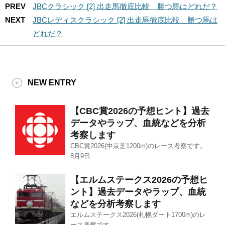
PREV
JBCクラシック [2] 出走馬徹底比較 勝つ馬はどれだ？
NEXT
JBCレディスクラシック [2] 出走馬徹底比較 勝つ馬は
どれだ？
NEW ENTRY
【CBC賞2026の予想ヒント】過去
データやラップ、血統などを分析
考察します
CBC賞2026(中京芝1200m)のレース考察です。
8月9日
【エルムステークス2026の予想ヒ
ント】過去データやラップ、血統
などを分析考察します
エルムステークス2026(札幌ダート1700m)のレ
ース考察です。