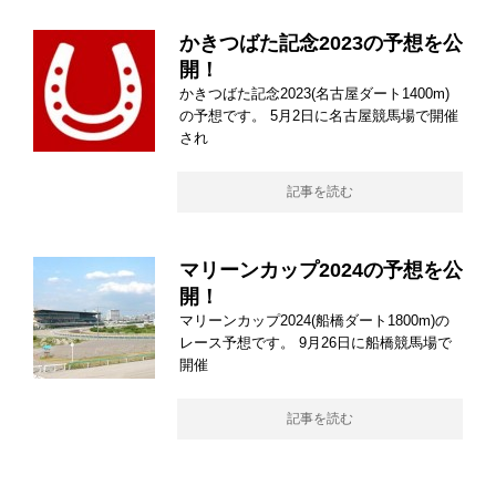
かきつばた記念2023の予想を公
開！
かきつばた記念2023(名古屋ダート1400m)
の予想です。 5月2日に名古屋競馬場で開催
され
記事を読む
マリーンカップ2024の予想を公
開！
マリーンカップ2024(船橋ダート1800m)の
レース予想です。 9月26日に船橋競馬場で
開催
記事を読む