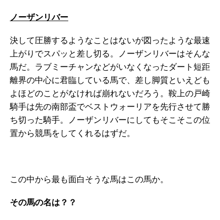
ノーザンリバー
決して圧勝するようなことはないが図ったような最速
上がりでスパッと差し切る。ノーザンリバーはそんな
馬だ。ラブミーチャンなどがいなくなったダート短距
離界の中心に君臨している馬で、差し脚質といえども
よほどのことがなければ崩れないだろう。鞍上の戸崎
騎手は先の南部盃でベストウォーリアを先行させて勝
ち切った騎手。ノーザンリバーにしてもそこそこの位
置から競馬をしてくれるはずだ。
この中から最も面白そうな馬はこの馬か。
その馬の名は？？