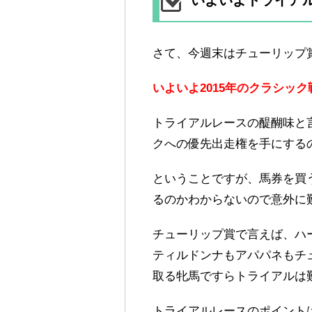
いよいよトライア
さて、今週末はチューリップ
いよいよ2015年のクラシッ
トライアルレースの醍醐味と
クへの優先出走権を手にする
ということですが、馬券を買
るのかわからないので意外に
チューリップ賞で言えば、ハ
ティルドンナもアパパネもチ
取る牝馬ですらトライアルは
トライアルレースのポイント