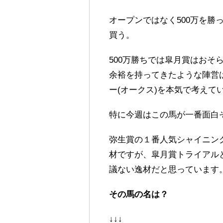
オープンではなく500万を勝
買う。
500万勝ちでは皐月賞はおそ
余裕を持ってきたような陣営は
ー(オークス)を本気で考えて
特に今週はこの馬が一番面白
弥生賞の１番人気シャイニン
材ですが、皐月賞トライアル
議ない逸材だと思っています
その馬の名は？
↓↓↓