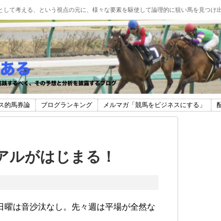
として考える、という視点の元に、様々な要素を駆使して論理的に狙い馬を見つけ
ス的馬券論
ブログランキング
メルマガ「競馬をビジネスにする」
アルがはじまる！
日曜は音沙汰なし。先々週は平場が全然な