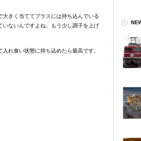
で大きく当ててプラスには持ち込んでいる
NE
ていないんですよね。もう少し調子を上げ
て入れ食い状態に持ち込めたら最高です。