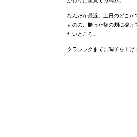
かわりに重賞で万馬券。
なんだか最近、土日のどこか
ものの、勝った額の割に稼げ
たいところ。
クラシックまでに調子を上げ