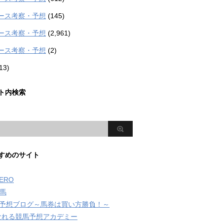
ース考察・予想
(145)
ース考察・予想
(2,961)
ース考察・予想
(2)
13)
ト内検索
すめのサイト
ERO
競馬
馬予想ブログ～馬券は買い方勝負！～
なれる競馬予想アカデミー