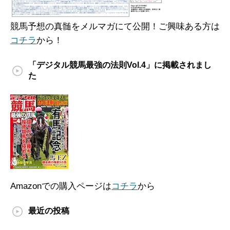
競馬予想の真髄をメルマガにて公開！ご興味ある方は
コチラ
から！
「デジタル競馬最強の法則Vol.4」に掲載されまし
た
Amazonでの購入ページは
コチラ
から
最近の投稿