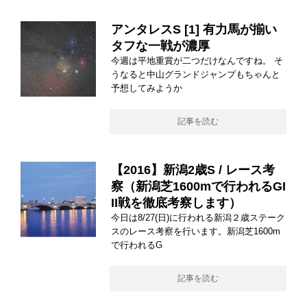
アンタレスS [1] 有力馬が揃い
タフな一戦が濃厚
今週は平地重賞が二つだけなんですね。 そ
うなると中山グランドジャンプもちゃんと
予想してみようか
記事を読む
【2016】新潟2歳S / レース考
察（新潟芝1600mで行われるGI
II戦を徹底考察します）
今日は8/27(日)に行われる新潟２歳ステーク
スのレース考察を行います。新潟芝1600m
で行われるG
記事を読む