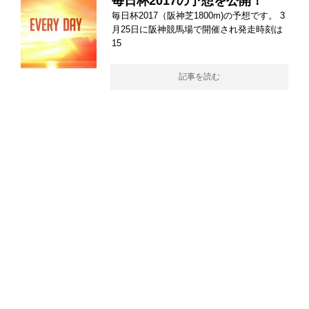
毎日杯2017の予想を公開！
毎日杯2017（阪神芝1800m)の予想です。 3
月25日に阪神競馬場で開催され発走時刻は
15
記事を読む