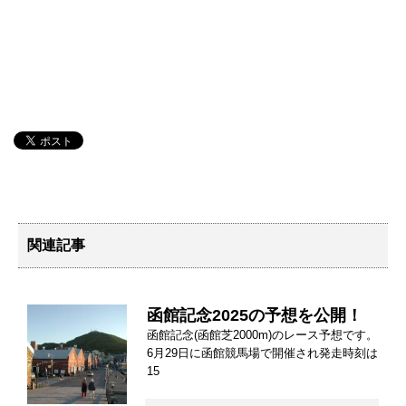
関連記事
函館記念2025の予想を公開！
函館記念(函館芝2000m)のレース予想です。
6月29日に函館競馬場で開催され発走時刻は
15