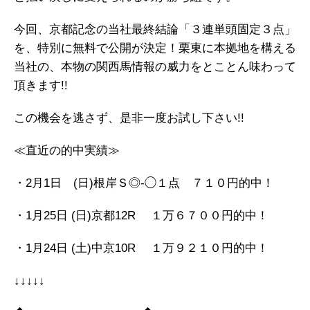
今回、京都記念の当社最終結論「３連単頭固定３点」
を、特別に無料で公開が決定！栗東に本拠地を構える
当社の、本物の関西馬情報の威力をとことん味わって
頂きます!!
この機会を逃さず、是非一度お試し下さい!!
≪直近の的中実績≫
・2月1日 (日)根岸Ｓ◎-◯１点 ７１０円的中！
・1月25日 (日)京都12R １万６７００円的中！
・1月24日 (土)中京10R １万９２１０円的中！
↓↓↓↓↓