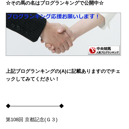
☆その馬の名はブログランキングで公開中☆
上記ブログランキングの(A)に記載ありますのでチェ
ックしてみてください！
◆──────────────◆
第108回 京都記念(Ｇ３)