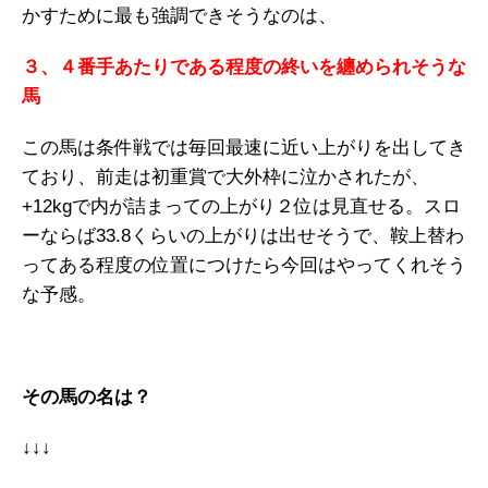
かすために最も強調できそうなのは、
３、４番手あたりである程度の終いを纏められそうな
馬
この馬は条件戦では毎回最速に近い上がりを出してき
ており、前走は初重賞で大外枠に泣かされたが、
+12kgで内が詰まっての上がり２位は見直せる。スロ
ーならば33.8くらいの上がりは出せそうで、鞍上替わ
ってある程度の位置につけたら今回はやってくれそう
な予感。
その馬の名は？
↓↓↓