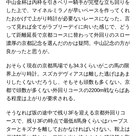
中山金杯は内枠を引きベリー騎手が完璧な立ち回りを
した上で、マイネルミラノが早いペースを作ってくれ
たおかげで上がり時計が必要ないレースになった。言
って見れば全てがラブリーデイに向いた感じで、どう
して距離延長で京都コースに替わって外回りのスロー
濃厚の京都記念を選んだのかは疑問。中山記念の方が
良かったと思うが。
おそらく現在の京都馬場でも34.3くらいがこの馬の限
界上がり時計。スズカデヴィアスは離した逃げはあま
りしたくないだろうし、そもそも頭数も多くない。京
都で頭数が多くない外回りコースの2200m戦ならばあ
る程度は上がりが要求される。
そうなれば坂の途中で残り3Fを迎える京都外回りコ
ースで、残り3Fの時点で最低8馬身くらいはハープス
ターとキズナを離しておかなければいけない。鞍上は