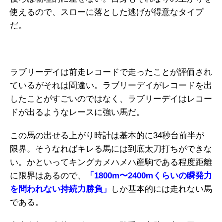
使えるので、スローに落とした逃げが得意なタイプ
だ。
ラブリーデイは前走レコードで走ったことが評価され
ているがそれは間違い。ラブリーデイがレコードを出
したことがすごいのではなく、ラブリーデイはレコー
ドが出るようなレースに強い馬だ。
この馬の出せる上がり時計は基本的に34秒台前半が
限界。そうなればキレる馬には到底太刀打ちができな
い。かといってキングカメハメハ産駒である程度距離
に限界はあるので、
「1800m〜2400mくらいの瞬発力
を問われない持続力勝負」
しか基本的には走れない馬
である。