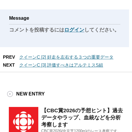
Message
コメントを投稿するには
ログイン
してください。
PREV
クイーンC [2] 好走を左右する３つの重要データ
NEXT
クイーンC [3] 評価すべきはアルテミスS組
NEW ENTRY
【CBC賞2026の予想ヒント】過去
データやラップ、血統などを分析
考察します
CBC賞2026(中京芝1200m)のレース考察です。