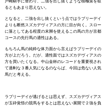
戸崎騎手に替わり、二強を出し抜くような積極策を取
るともあまり思えない。
となると、二強を出し抜くという点ではラブリーデイ
よりも断然スズカデヴィアスの方に目が向く。スロー
に落としてある程度の末脚を使えるこの馬の方が京都
コースの先行馬の適性はある。
もちろん馬の純粋な体力面から言えばラブリーデイの
方が上だろう。だが、適性面ではスズカデヴィアスの
方を買いたくなる。中山金杯のレコードを重要視され
て過剰な３番人気になるのならば、今回は危ない人気
馬だと考える。
ラブリーデイが逃げるとは思えず、スズカデヴィアス
が玉砕覚悟の競馬をするとは思えない展開で２強を負