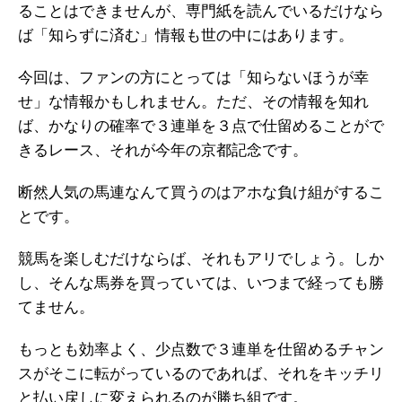
ることはできませんが、専門紙を読んでいるだけなら
ば「知らずに済む」情報も世の中にはあります。
今回は、ファンの方にとっては「知らないほうが幸
せ」な情報かもしれません。ただ、その情報を知れ
ば、かなりの確率で３連単を３点で仕留めることがで
きるレース、それが今年の京都記念です。
断然人気の馬連なんて買うのはアホな負け組がするこ
とです。
競馬を楽しむだけならば、それもアリでしょう。しか
し、そんな馬券を買っていては、いつまで経っても勝
てません。
もっとも効率よく、少点数で３連単を仕留めるチャン
スがそこに転がっているのであれば、それをキッチリ
と払い戻しに変えられるのが勝ち組です。