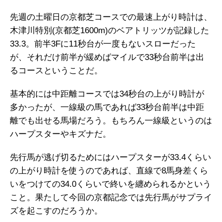
先週の土曜日の京都芝コースでの最速上がり時計は、
木津川特別(京都芝1600m)のベアトリッツが記録した
33.3。前半3Fに11秒台が一度もないスローだった
が、それだけ前半が緩めばマイルで33秒台前半は出
るコースということだ。
基本的には中距離コースでは34秒台の上がり時計が
多かったが、一線級の馬であれば33秒台前半は中距
離でも出せる馬場だろう。もちろん一線級というのは
ハープスターやキズナだ。
先行馬が逃げ切るためにはハープスターが33.4くらい
の上がり時計を使うのであれば、直線で8馬身差くら
いをつけての34.0くらいで終いを纏められるかという
こと。果たして今回の京都記念では先行馬がサプライ
ズを起こすのだろうか。