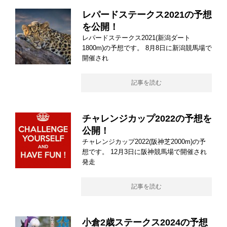
レパードステークス2021の予想
を公開！
レパードステークス2021(新潟ダート
1800m)の予想です。 8月8日に新潟競馬場で
開催され
記事を読む
チャレンジカップ2022の予想を
公開！
チャレンジカップ2022(阪神芝2000m)の予
想です。 12月3日に阪神競馬場で開催され
発走
記事を読む
小倉2歳ステークス2024の予想