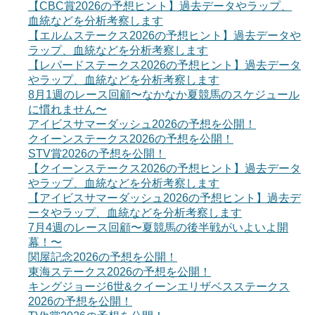
【CBC賞2026の予想ヒント】過去データやラップ、
血統などを分析考察します
【エルムステークス2026の予想ヒント】過去データや
ラップ、血統などを分析考察します
【レパードステークス2026の予想ヒント】過去データ
やラップ、血統などを分析考察します
8月1週のレース回顧〜なかなか夏競馬のスケジュール
に慣れません〜
アイビスサマーダッシュ2026の予想を公開！
クイーンステークス2026の予想を公開！
STV賞2026の予想を公開！
【クイーンステークス2026の予想ヒント】過去データ
やラップ、血統などを分析考察します
【アイビスサマーダッシュ2026の予想ヒント】過去デ
ータやラップ、血統などを分析考察します
7月4週のレース回顧〜夏競馬の後半戦がいよいよ開
幕！〜
関屋記念2026の予想を公開！
東海ステークス2026の予想を公開！
キングジョージ6世&クイーンエリザベスステークス
2026の予想を公開！