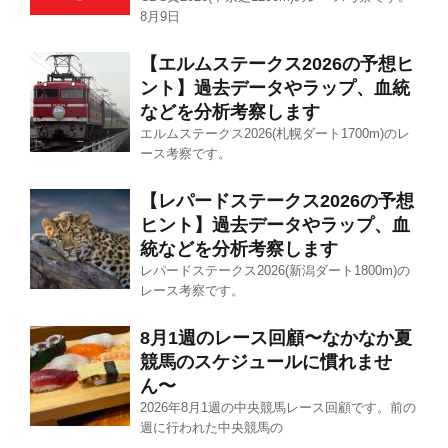
8月9日
【エルムステークス2026の予想ヒ
ント】過去データやラップ、血統
などを分析考察します
エルムステークス2026(札幌ダート1700m)のレ
ース考察です。
【レパードステークス2026の予想
ヒント】過去データやラップ、血
統などを分析考察します
レパードステークス2026(新潟ダート1800m)の
レース考察です。
8月1週のレース回顧〜なかなか夏
競馬のスケジュールに慣れませ
ん〜
2026年8月1週の中央競馬レース回顧です。前の
週に行われた中央競馬の