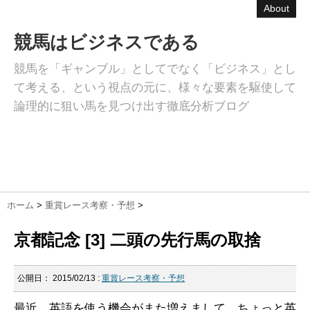
About
競馬はビジネスである
競馬を「ギャンブル」としてでなく「ビジネス」とし
て考える、という視点の元に、様々な要素を駆使して
論理的に狙い馬を見つけ出す徹底分析ブログ
ホーム
>
重賞レース考察・予想
>
京都記念 [3] 二頭の先行馬の取捨
公開日：
2015/02/13
:
重賞レース考察・予想
最近、英語を使う機会がまた増えまして、ちょっと英