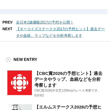
PREV
全日本2歳優駿2017の予想を公開！
NEXT
【ターコイズステークス2017の予想ヒント】過去デー
タや血統、ラップなどを分析考察します
NEW ENTRY
【CBC賞2026の予想ヒント】過去
データやラップ、血統などを分析
考察します
CBC賞2026(中京芝1200m)のレース考察です。
8月9日
【エルムステークス2026の予想ヒ