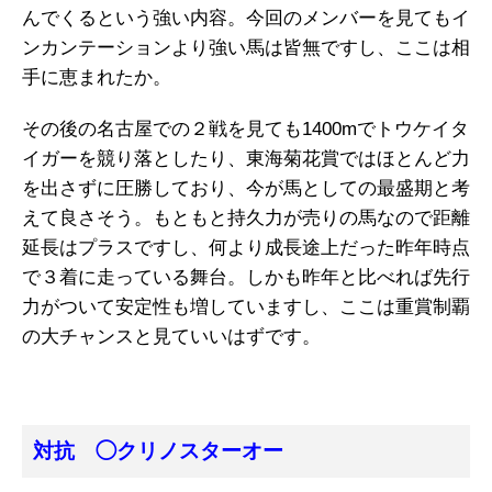
んでくるという強い内容。今回のメンバーを見てもイ
ンカンテーションより強い馬は皆無ですし、ここは相
手に恵まれたか。
その後の名古屋での２戦を見ても1400mでトウケイタ
イガーを競り落としたり、東海菊花賞ではほとんど力
を出さずに圧勝しており、今が馬としての最盛期と考
えて良さそう。もともと持久力が売りの馬なので距離
延長はプラスですし、何より成長途上だった昨年時点
で３着に走っている舞台。しかも昨年と比べれば先行
力がついて安定性も増していますし、ここは重賞制覇
の大チャンスと見ていいはずです。
対抗 ◯クリノスターオー