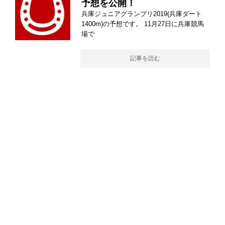
予想を公開！
兵庫ジュニアグランプリ2019(兵庫ダート
1400m)の予想です。 11月27日に兵庫競馬
場で
記事を読む