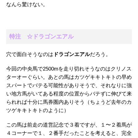
なんら驚けない。
特注 ☆ドラゴンエアル
穴で面白そうなのは
ドラゴンエアル
だろう。
今回の中央馬で2500mを走り切れそうなのはクリノス
ターオーぐらい。あとの馬はカツゲキキトキトの早め
スパートでバテる可能性がありそうで、それなりに強
い地方馬がいてある程度の位置からバテずに伸びて来
られれば十分に馬券圏内ありそう（ちょうど去年のカ
ツゲキキトキトのように）
この馬は前走の道営記念で３着ですが、１〜２着馬が
４コーナーで１、２番手だったことを考えると、完全