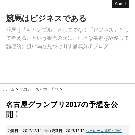
About
競馬はビジネスである
競馬を「ギャンブル」としてでなく「ビジネス」とし
て考える、という視点の元に、様々な要素を駆使して
論理的に狙い馬を見つけ出す徹底分析ブログ
ホーム
>
地方レース考察・予想
>
名古屋グランプリ2017の予想を公
開！
公開日：
2017/12/14
: 最終更新日：2017/12/19
地方レース考察・予想