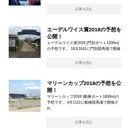
記事を読む
エーデルワイス賞2018の予想を
公開！
エーデルワイス賞2018 (門別ダート1200m)
の予想です。 10月16日に門別競馬場で開催
記事を読む
マリーンカップ2018の予想を公
開！
マリーンカップ2018 (船橋ダート1600m)の
予想です。 4月11日に船橋競馬場で開催さ
れ
記事を読む