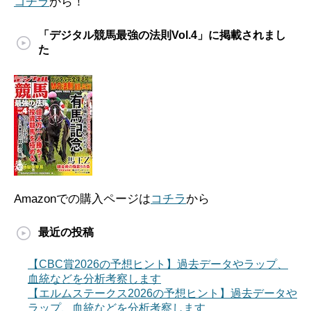
コチラ
から！
「デジタル競馬最強の法則Vol.4」に掲載されまし
た
Amazonでの購入ページは
コチラ
から
最近の投稿
【CBC賞2026の予想ヒント】過去データやラップ、
血統などを分析考察します
【エルムステークス2026の予想ヒント】過去データや
ラップ、血統などを分析考察します