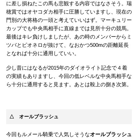
に差し損ねたこの馬も悲観する内容ではなさそう。瑞
穂賞ではオヤコダカ相手に圧勝していますし、現在の
門別の大将格の一頭と考えていいはず。マーキュリー
カップでも中央馬相手に直線までは見所十分の競馬。
最後はキレ負けしましたが、あの時のメンバーからミ
ツバとピオネロが抜けて、なおかつ500mの距離延長
となれば十分に通用していい。
少し昔にはなるが2015年のダイオライト記念で４着
の実績もありますし、今回の低レベルな中央馬相手な
ら十分に通用すると見ます。あとは鞍上の捌き次第。
△ オールブラッシュ
今回もルメール騎乗で人気しそうな
オールブラッシュ