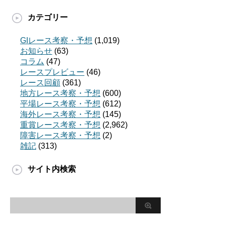
カテゴリー
GIレース考察・予想
(1,019)
お知らせ
(63)
コラム
(47)
レースプレビュー
(46)
レース回顧
(361)
地方レース考察・予想
(600)
平場レース考察・予想
(612)
海外レース考察・予想
(145)
重賞レース考察・予想
(2,962)
障害レース考察・予想
(2)
雑記
(313)
サイト内検索