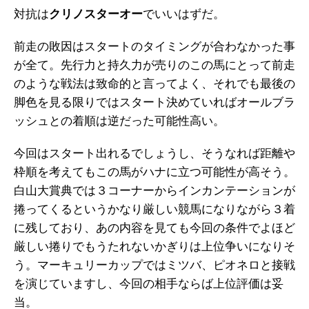
対抗は
クリノスターオー
でいいはずだ。
前走の敗因はスタートのタイミングが合わなかった事
が全て。先行力と持久力が売りのこの馬にとって前走
のような戦法は致命的と言ってよく、それでも最後の
脚色を見る限りではスタート決めていればオールブラ
ッシュとの着順は逆だった可能性高い。
今回はスタート出れるでしょうし、そうなれば距離や
枠順を考えてもこの馬がハナに立つ可能性が高そう。
白山大賞典では３コーナーからインカンテーションが
捲ってくるというかなり厳しい競馬になりながら３着
に残しており、あの内容を見ても今回の条件でよほど
厳しい捲りでもうたれないかぎりは上位争いになりそ
う。マーキュリーカップではミツバ、ピオネロと接戦
を演じていますし、今回の相手ならば上位評価は妥
当。