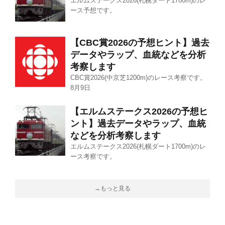
エルムステークス2026(札幌ダート1700m)のレ
ース予想です。
【CBC賞2026の予想ヒント】過去
データやラップ、血統などを分析
考察します
CBC賞2026(中京芝1200m)のレース考察です。
8月9日
【エルムステークス2026の予想ヒ
ント】過去データやラップ、血統
などを分析考察します
エルムステークス2026(札幌ダート1700m)のレ
ース考察です。
→もっと見る