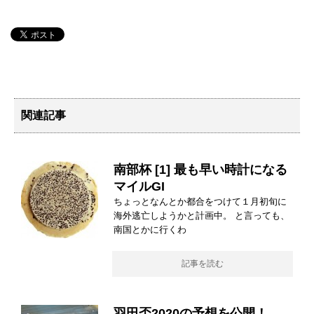
関連記事
南部杯 [1] 最も早い時計になる
マイルGI
ちょっとなんとか都合をつけて１月初旬に
海外逃亡しようかと計画中。 と言っても、
南国とかに行くわ
記事を読む
羽田盃2020の予想を公開！