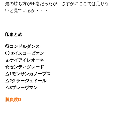
走の勝ち方が圧巻だったが、さすがにここでは足りな
いと見ているが・・・
印まとめ
◎コンドルダンス
◯セイスコーピオン
▲ケイアイレオーネ
☆センティグレード
△1モンサンカノープス
△2クラージュドール
△3ブレーヴマン
勝負度D