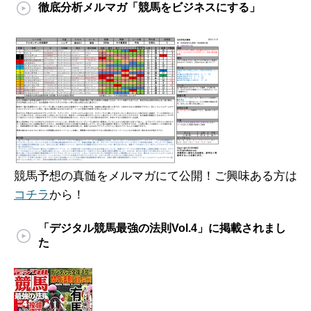
徹底分析メルマガ「競馬をビジネスにする」
競馬予想の真髄をメルマガにて公開！ご興味ある方は
コチラ
から！
「デジタル競馬最強の法則Vol.4」に掲載されまし
た