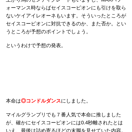
ォーマンス時ならばセイスコーピオンにも引けを取ら
ないケイアイレオーネもいます。そういったところが
セイスコーピオンに対抗できるのか、また否か。とい
うところが予想のポイントでしょう。
というわけで予想の発表。
本命は
◎コンドルダンス
にしました。
マイルグランプリでも７番人気で本命に推しました
が、確かにセイスコーピオンには0.4秒離されたとは
いえ、最後は詰め寄るほどの末脚を見せていた内容。