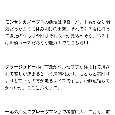
モンサンカノープス
の前走は陣営コメントもかなり弱
気だったように休み明けの出来。それでも３着に持っ
てきたのならば今回はそれ以上が見込めそう。ベスト
は船橋コースだろうが能力面でここも通用。
クラージュドール
は前走がベルゼブブが絡まれて潰さ
れて差しが決まるという展開利あり。もともと右回り
よりも左回りの方が走るタイプですし、距離短縮も向
かないか。ここは抑えまで。
一応の抑えで
ブレーヴマン
まで考慮に入れておく。前