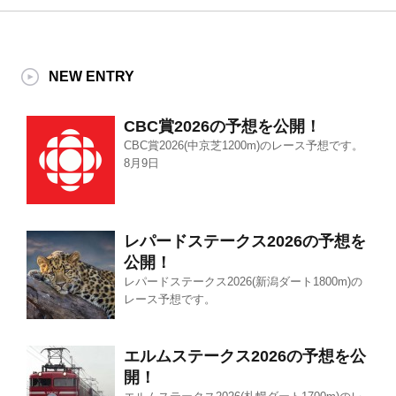
NEW ENTRY
CBC賞2026の予想を公開！
CBC賞2026(中京芝1200m)のレース予想です。
8月9日
レパードステークス2026の予想を
公開！
レパードステークス2026(新潟ダート1800m)の
レース予想です。
エルムステークス2026の予想を公
開！