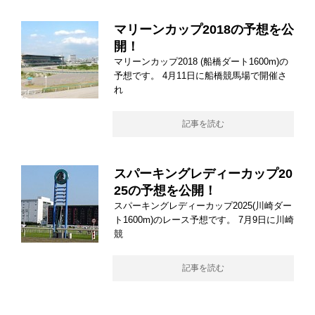
マリーンカップ2018の予想を公
開！
マリーンカップ2018 (船橋ダート1600m)の
予想です。 4月11日に船橋競馬場で開催さ
れ
記事を読む
スパーキングレディーカップ20
25の予想を公開！
スパーキングレディーカップ2025(川崎ダー
ト1600m)のレース予想です。 7月9日に川崎
競
記事を読む