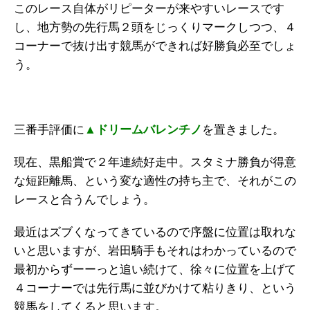
このレース自体がリピーターが来やすいレースです
し、地方勢の先行馬２頭をじっくりマークしつつ、４
コーナーで抜け出す競馬ができれば好勝負必至でしょ
う。
三番手評価に
▲ドリームバレンチノ
を置きました。
現在、黒船賞で２年連続好走中。スタミナ勝負が得意
な短距離馬、という変な適性の持ち主で、それがこの
レースと合うんでしょう。
最近はズブくなってきているので序盤に位置は取れな
いと思いますが、岩田騎手もそれはわかっているので
最初からずーーっと追い続けて、徐々に位置を上げて
４コーナーでは先行馬に並びかけて粘りきり、という
競馬をしてくると思います。