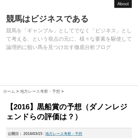
About
競馬はビジネスである
競馬を「ギャンブル」としてでなく「ビジネス」とし
て考える、という視点の元に、様々な要素を駆使して
論理的に狙い馬を見つけ出す徹底分析ブログ
ホーム
>
地方レース考察・予想
>
【2016】黒船賞の予想（ダノンレジ
ェンドらの評価は？）
公開日：
2016/03/15
:
地方レース考察・予想