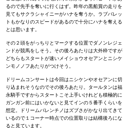
るので先手を奪いに行くはず。昨年の黒船賞の走りを
見てもサクラシャイニーがハナを奪うか。ラブバレッ
トもかなりのスピードがあるので十分にハナを奪える
とは思います。
その２頭をがっちりとマークする位置でダノンレジェ
ンドが競馬をしそう。その後ろあたりは大外枠ですが
どちらもスタートが速いメイショウオセアンとニシケ
ンモノノフあたりがつけそう。
ドリームコンサートは今回はニシケンやオセアンに切
り込まれそうなのでその後ろあたり。タールタンは福
永騎手ですからスタートこそ上手いけれども積極的に
ガンガン前にはいかないと見てインの５番手くらいを
想定。ドリームバレンチノはズブさがかなり出てきて
いるので１コーナー時点での位置取りは結構後ろにな
ると見ています。