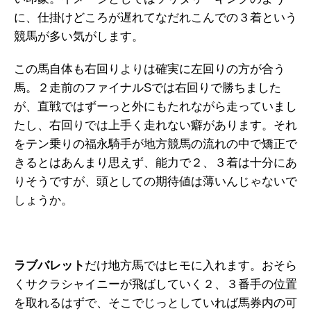
に、仕掛けどころが遅れてなだれこんでの３着という
競馬が多い気がします。
この馬自体も右回りよりは確実に左回りの方が合う
馬。２走前のファイナルSでは右回りで勝ちました
が、直戦ではずーっと外にもたれながら走っていまし
たし、右回りでは上手く走れない癖があります。それ
をテン乗りの福永騎手が地方競馬の流れの中で矯正で
きるとはあんまり思えず、能力で２、３着は十分にあ
りそうですが、頭としての期待値は薄いんじゃないで
しょうか。
ラブバレット
だけ地方馬ではヒモに入れます。おそら
くサクラシャイニーが飛ばしていく２、３番手の位置
を取れるはずで、そこでじっとしていれば馬券内の可