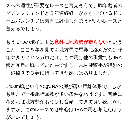
スへの適性が重要なレースと言えそうで、昨年覇者の
ダノンレジェンドと３年連続好走がかかっているドリ
ームバレンチノは素直に評価したほうがいいレースと
言えるでしょう。
もう１つのポイントは
意外に地方勢が走らない
という
こと。ここ５年を見ても地方馬で馬券に絡んだのは昨
年のタガノジンガロだけ。この馬は他の重賞でもJRA
勢と互角に戦っていた馬ですし、木村健騎手が絶妙の
手綱捌きで３着に持ってきた感じはありました。
1400m戦というのはJRAの層が薄い距離体系で、しか
も地方で一番施行回数が多い条件なわけです。普通に
考えれば地方勢がもう少し台頭してきて良い感じがし
ますが、このレースでは中心はJRAの馬と考えたほう
がいいでしょう。