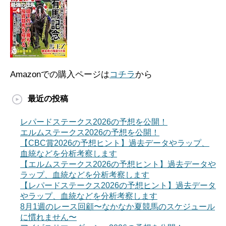
Amazonでの購入ページは
コチラ
から
最近の投稿
レパードステークス2026の予想を公開！
エルムステークス2026の予想を公開！
【CBC賞2026の予想ヒント】過去データやラップ、
血統などを分析考察します
【エルムステークス2026の予想ヒント】過去データや
ラップ、血統などを分析考察します
【レパードステークス2026の予想ヒント】過去データ
やラップ、血統などを分析考察します
8月1週のレース回顧〜なかなか夏競馬のスケジュール
に慣れません〜