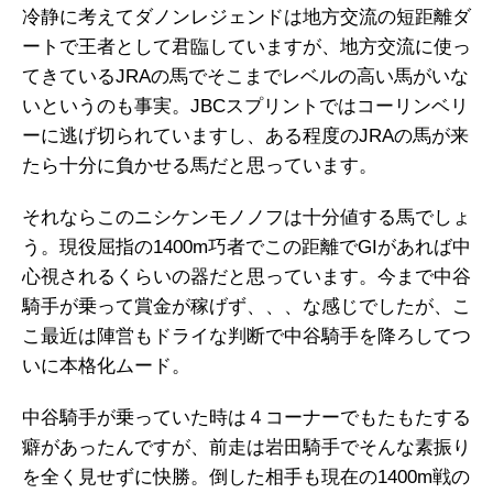
冷静に考えてダノンレジェンドは地方交流の短距離ダ
ートで王者として君臨していますが、地方交流に使っ
てきているJRAの馬でそこまでレベルの高い馬がいな
いというのも事実。JBCスプリントではコーリンベリ
ーに逃げ切られていますし、ある程度のJRAの馬が来
たら十分に負かせる馬だと思っています。
それならこのニシケンモノノフは十分値する馬でしょ
う。現役屈指の1400m巧者でこの距離でGIがあれば中
心視されるくらいの器だと思っています。今まで中谷
騎手が乗って賞金が稼げず、、、な感じでしたが、こ
こ最近は陣営もドライな判断で中谷騎手を降ろしてつ
いに本格化ムード。
中谷騎手が乗っていた時は４コーナーでもたもたする
癖があったんですが、前走は岩田騎手でそんな素振り
を全く見せずに快勝。倒した相手も現在の1400m戦の