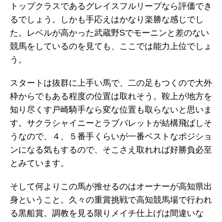
トップクラスであるグレイスフルリープなら評価でき
るでしょう。しかも手応えはかなり楽勝な感じでし
た。レベルが高かった武蔵野Sでモーニンと差のない
競馬をしているのを見ても、ここでは能力上位でしょ
う。
スタートは抜群に上手い馬で、二の足もつくので大外
枠からでもある程度の位置は取れそう。鞍上が地方を
知り尽くす戸崎騎手なら変な位置も取らないと思いま
す。サクラシャイニーとラブバレットが結構飛ばしそ
うなので、４、５番手くらいが一番ベストなポジショ
ンになる気もするので、そこさえ取れれば好勝負必至
とみています。
そして何よりこの馬が推せるのはオーナーが高知県出
身ということ。久々の重賞挑戦で高知競馬場で行われ
る黒船賞。調教を見る限りメイチ仕上げは間違いな