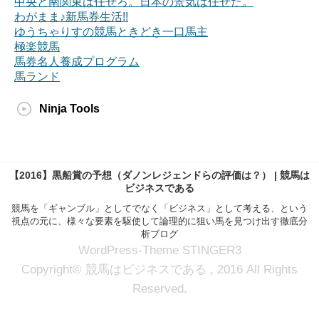
中央と南関東は任せろ。日本の景気は任せた。
わがまま♪新馬券生活!!
ゆうちゃりすの競馬ときどき一口馬主
極楽競馬
馬券名人養成プログラム
馬ランド
Ninja Tools
【2016】黒船賞の予想（ダノンレジェンドらの評価は？） | 競馬は
ビジネスである
競馬を「ギャンブル」としてでなく「ビジネス」として考える、という
視点の元に、様々な要素を駆使して論理的に狙い馬を見つけ出す徹底分
析ブログ
WordPress-Theme STINGER3
Copyright© 競馬はビジネスである , 2016 All Rights
Reserved.