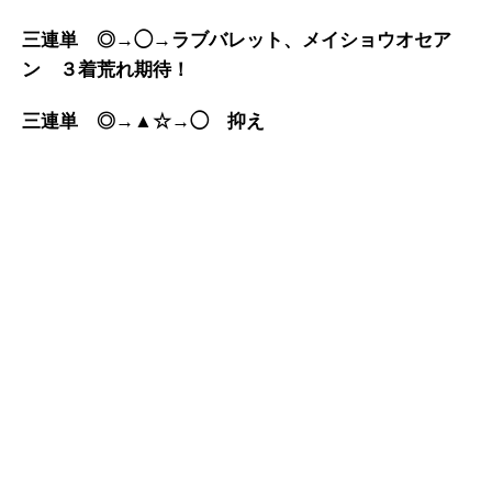
三連単 ◎→◯→ラブバレット、メイショウオセア
ン ３着荒れ期待！
三連単 ◎→▲☆→◯ 抑え