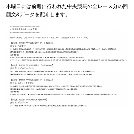
木曜日には前週に行われた中央競馬の全レース分の回
顧文&データを配布します。