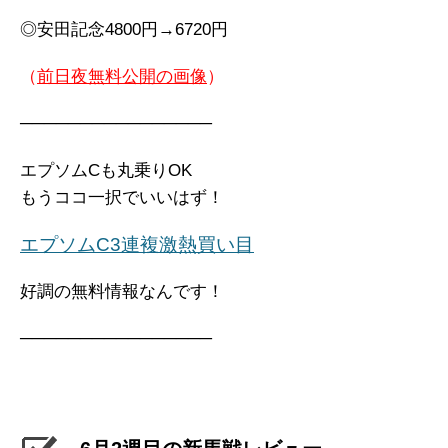
◎安田記念4800円→6720円
（
前日夜無料公開の画像
）
────────────────
エプソムCも丸乗りOK
もうココ一択でいいはず！
エプソムC3連複激熱買い目
好調の無料情報なんです！
────────────────