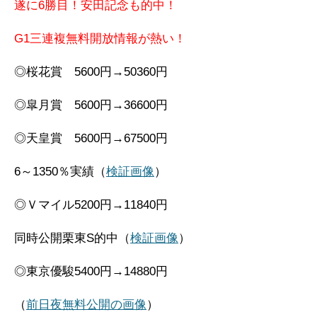
遂に6勝目！安田記念も的中！
G1三連複無料開放情報が熱い！
◎桜花賞 5600円→50360円
◎皐月賞 5600円→36600円
◎天皇賞 5600円→67500円
6～1350％実績（
検証画像
）
◎Ｖマイル5200円→11840円
同時公開栗東S的中（
検証画像
）
◎東京優駿5400円→14880円
（
前日夜無料公開の画像
）