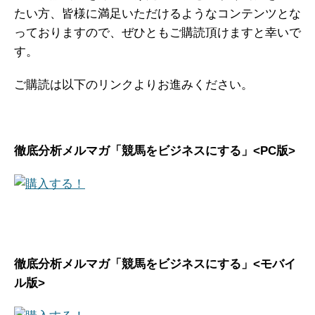
たい方、皆様に満足いただけるようなコンテンツとな
っておりますので、ぜひともご購読頂けますと幸いで
す。
ご購読は以下のリンクよりお進みください。
徹底分析メルマガ「競馬をビジネスにする」<PC版>
徹底分析メルマガ「競馬をビジネスにする」<モバイ
ル版>