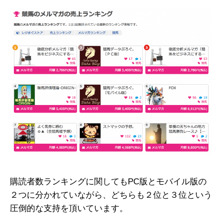
購読者数ランキングに関してもPC版とモバイル版の
２つに分かれていながら、どちらも２位と３位という
圧倒的な支持を頂いています。