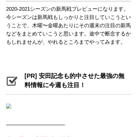
2020-2021シーズンの新馬戦プレビューになります。
今シーズンは新馬戦もしっかりと注目していこうとい
うことで、木曜〜金曜あたりにその週末の注目の新馬
などをまとめていこうと思います。途中で断念するか
もしれませんが、やれるところまでやってみます。
[PR] 安田記念も的中させた最強の無
料情報に今週も注目！
────────────────