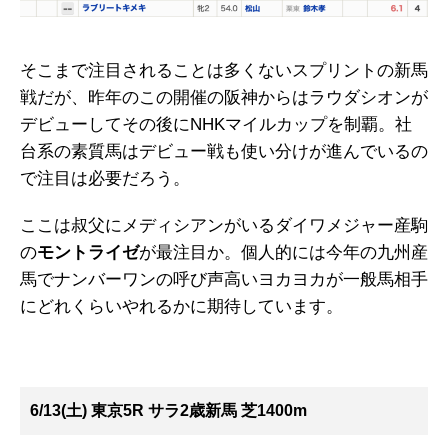
そこまで注目されることは多くないスプリントの新馬
戦だが、昨年のこの開催の阪神からはラウダシオンが
デビューしてその後にNHKマイルカップを制覇。社
台系の素質馬はデビュー戦も使い分けが進んでいるの
で注目は必要だろう。
ここは叔父にメディシアンがいるダイワメジャー産駒
の
モントライゼ
が最注目か。個人的には今年の九州産
馬でナンバーワンの呼び声高いヨカヨカが一般馬相手
にどれくらいやれるかに期待しています。
6/13(土) 東京5R サラ2歳新馬 芝1400m