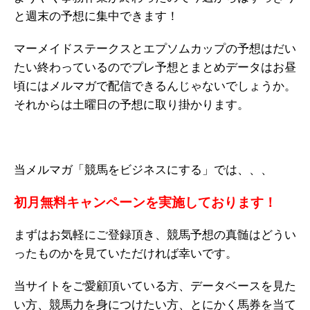
と週末の予想に集中できます！
マーメイドステークスとエプソムカップの予想はだい
たい終わっているのでプレ予想とまとめデータはお昼
頃にはメルマガで配信できるんじゃないでしょうか。
それからは土曜日の予想に取り掛かります。
当メルマガ「競馬をビジネスにする」では、、、
初月無料キャンペーンを実施しております！
まずはお気軽にご登録頂き、競馬予想の真髄はどうい
ったものかを見ていただければ幸いです。
当サイトをご愛顧頂いている方、データベースを見た
い方、競馬力を身につけたい方、とにかく馬券を当て