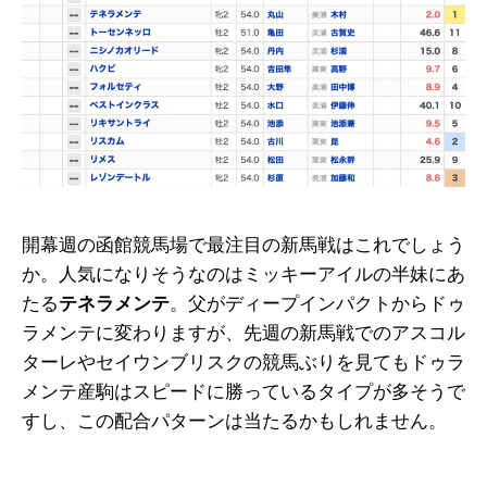
開幕週の函館競馬場で最注目の新馬戦はこれでしょう
か。人気になりそうなのはミッキーアイルの半妹にあ
たる
テネラメンテ
。父がディープインパクトからドゥ
ラメンテに変わりますが、先週の新馬戦でのアスコル
ターレやセイウンブリスクの競馬ぶりを見てもドゥラ
メンテ産駒はスピードに勝っているタイプが多そうで
すし、この配合パターンは当たるかもしれません。