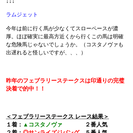
↓↓↓
ラムジェット
今年は前に行く馬が少なくてスローペースが濃
厚。ほぼ確実に最高方近くから行くこの馬は明確
な危険馬じゃないでしょうか。（コスタノヴァも
出遅れると怪しいですが、、、）
昨年のフェブラリーステークスは印通りの完璧
決着で的中！！
＜フェブラリーステークス レース結果＞
１着：
▲コスタノヴァ
２
番
人気
２着：
◎サンライズジパング
５
番人気