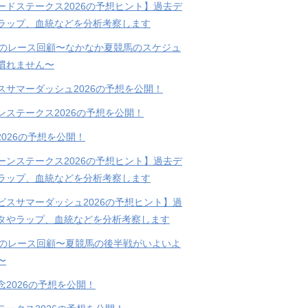
ードステークス2026の予想ヒント】過去デ
ラップ、血統などを分析考察します
週のレース回顧〜なかなか夏競馬のスケジュ
慣れません〜
スサマーダッシュ2026の予想を公開！
ンステークス2026の予想を公開！
2026の予想を公開！
ーンステークス2026の予想ヒント】過去デ
ラップ、血統などを分析考察します
ビスサマーダッシュ2026の予想ヒント】過
タやラップ、血統などを分析考察します
週のレース回顧〜夏競馬の後半戦がいよいよ
〜
念2026の予想を公開！