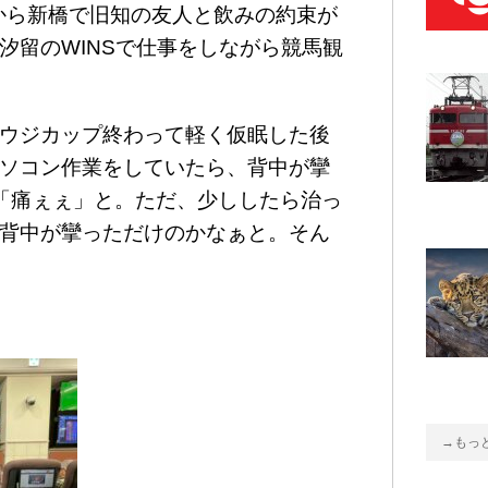
方から新橋で旧知の友人と飲みの約束が
汐留のWINSで仕事をしながら競馬観
ウジカップ終わって軽く仮眠した後
ソコン作業をしていたら、背中が攣
「痛ぇぇ」と。ただ、少ししたら治っ
背中が攣っただけのかなぁと。そん
→もっ