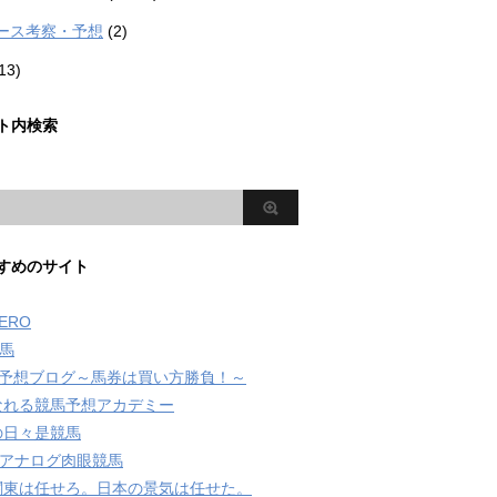
ース考察・予想
(2)
13)
ト内検索
すめのサイト
ERO
競馬
馬予想ブログ～馬券は買い方勝負！～
なれる競馬予想アカデミー
の日々是競馬
のアナログ肉眼競馬
関東は任せろ。日本の景気は任せた。