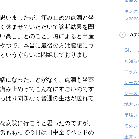
東海ス
キング
思いましたが、痛み止めの点滴と坐
ス20
く休ませていただいて診断結果を聞
カテ
い高し」とのこと。噂によると出産
やつで、本当に最後の方は脇腹にウ
GIレ
というぐらいに悶絶しておりまし
お知ら
コラム
話になったことがなく、点滴も坐薬
レース
痛み止めってこんなにすごいのです
レース
っぱり問題なく普通の生活が送れて
地方レ
平場レ
な病院に行こうと思ったのですが、
海外レ
労もあって今日は日中全てベッドの
重賞レ