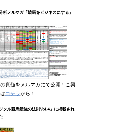
分析メルマガ「競馬をビジネスにする」
想の真髄をメルマガにて公開！ご興
方は
コチラ
から！
ジタル競馬最強の法則Vol.4」に掲載され
た