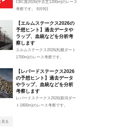
CBC賞2026(中京芝1200m)のレース
考察です。 8月9日
【エルムステークス2026の
予想ヒント】過去データや
ラップ、血統などを分析考
察します
エルムステークス2026(札幌ダート
1700m)のレース考察です。
【レパードステークス2026
の予想ヒント】過去データ
やラップ、血統などを分析
考察します
レパードステークス2026(新潟ダー
ト1800m)のレース考察です。
と見る