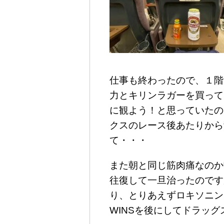
仕事も終わったので、１階
力とキリンラガーを買って
に観よう！と思っていたの
クスのレース後あたりから
て・・・
また朝と同じ筋肉痛なのか
往復して一旦治ったのです
り、とりあえずロキソニン
WINSを後にしてドラッ