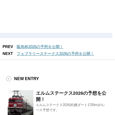
PREV
阪急杯2026の予想を公開！
NEXT
フェブラリーステークス2026の予想を公開！
NEW ENTRY
エルムステークス2026の予想を公
開！
エルムステークス2026(札幌ダート1700m)のレ
ース予想です。