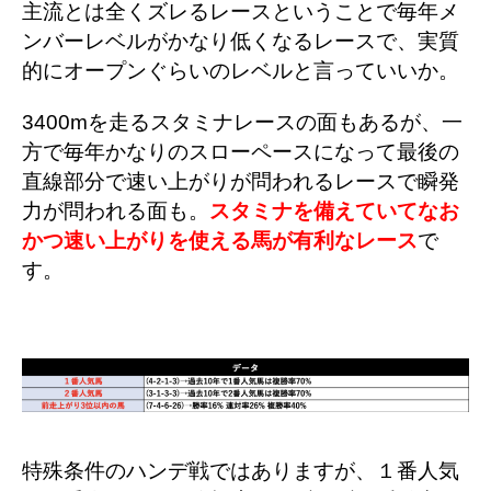
主流とは全くズレるレースということで毎年メ
ンバーレベルがかなり低くなるレースで、実質
的にオープンぐらいのレベルと言っていいか。
3400mを走るスタミナレースの面もあるが、一
方で毎年かなりのスローペースになって最後の
直線部分で速い上がりが問われるレースで瞬発
力が問われる面も。
スタミナを備えていてなお
かつ速い上がりを使える馬が有利なレース
で
す。
特殊条件のハンデ戦ではありますが、１番人気