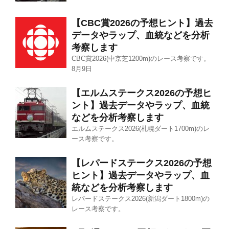
【CBC賞2026の予想ヒント】過去
データやラップ、血統などを分析
考察します
CBC賞2026(中京芝1200m)のレース考察です。
8月9日
【エルムステークス2026の予想ヒ
ント】過去データやラップ、血統
などを分析考察します
エルムステークス2026(札幌ダート1700m)のレ
ース考察です。
【レパードステークス2026の予想
ヒント】過去データやラップ、血
統などを分析考察します
レパードステークス2026(新潟ダート1800m)の
レース考察です。