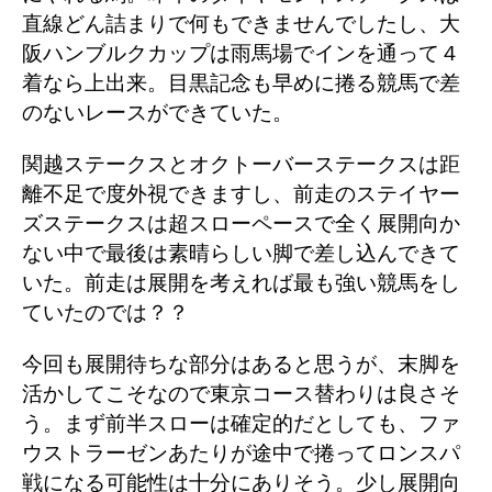
直線どん詰まりで何もできませんでしたし、大
阪ハンブルクカップは雨馬場でインを通って４
着なら上出来。目黒記念も早めに捲る競馬で差
のないレースができていた。
関越ステークスとオクトーバーステークスは距
離不足で度外視できますし、前走のステイヤー
ズステークスは超スローペースで全く展開向か
ない中で最後は素晴らしい脚で差し込んできて
いた。前走は展開を考えれば最も強い競馬をし
ていたのでは？？
今回も展開待ちな部分はあると思うが、末脚を
活かしてこそなので東京コース替わりは良さそ
う。まず前半スローは確定的だとしても、ファ
ウストラーゼンあたりが途中で捲ってロンスパ
戦になる可能性は十分にありそう。少し展開向