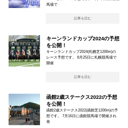
馬場で
記事を読む
キーンランドカップ2024の予想
を公開！
キーンランドカップ2024(札幌芝1200m)の
レース予想です。 8月25日に札幌競馬場で
開催
記事を読む
函館2歳ステークス2022の予想
を公開！
函館2歳ステークス2022(函館芝1200m)の予
想です。 7月16日に函館競馬場で開催され
発