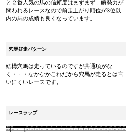
と２番人気の馬の信頼度はまずまず。瞬発力が
問われるレースなので前走上がり順位が3位以
内の馬の成績も良くなっています。
穴馬好走パターン
結構穴馬は走っているのですが共通項がな
く・・・なかなかこれだから穴馬が走るとは言
いにくいレースです。
レースラップ