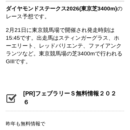
ダイヤモンドステークス2026(東京芝3400m)
の
レース予想です。
2月21日に東京競馬場で開催され発走時刻は
15:45です。出走馬はスティンガーグラス、ホ
ーエリート、レッドバリエンテ、ファイアンク
ランツなど。東京競馬
場の芝3400mで行われる
GIIIです。
[PR]フェブラリーＳ無料情報２０２
６
昨年も無料情報で