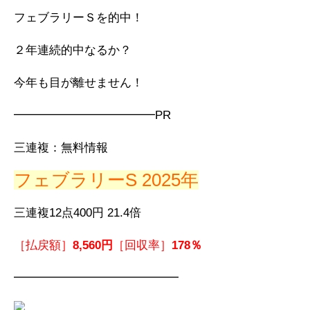
フェブラリーＳを的中！
２年連続的中なるか？
今年も目が離せません！
━━━━━━━━━━━━PR
三連複：無料情報
フェブラリーS 2025年
三連複12点400円 21.4倍
［払戻額］
8,560円
［回収率］
178％
━━━━━━━━━━━━━━