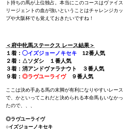
ト持ちの馬が上位独占。本当にこのコースはヴァイス
リージェントの血が強いということはチャレンジカッ
プや大阪杯でも覚えておきたいですね！
＜府中牝馬ステークス レース結果＞
１着：
◯イズジョーノキセキ
12
番人気
２着：△ソダシ
１
番人気
３着：消アンドヴァラナウト
３
番人気
９着：
◎ラヴユーライヴ
９番人気
ここは決め手ある馬の末脚が有利になりやすいレース
で、かといってこれだと決められる本命馬もいなかっ
たので、、、
◎ラヴユーライヴ
○イズジョーノキセキ