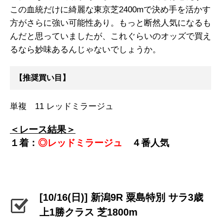
この血統だけに綺麗な東京芝2400mで決め手を活かす
方がさらに強い可能性あり。もっと断然人気になるも
んだと思っていましたが、これぐらいのオッズで買え
るなら妙味あるんじゃないでしょうか。
【推奨買い目】
単複 11 レッドミラージュ
＜レース結果＞
１着：
◎レッドミラージュ
４
番人気
[10/16(日)] 新潟9R 粟島特別 サラ3歳
上1勝クラス 芝1800m