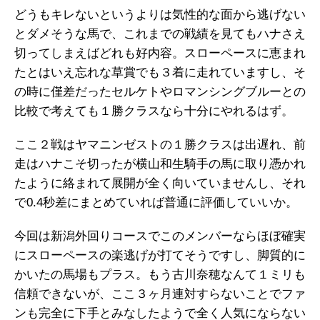
どうもキレないというよりは気性的な面から逃げない
とダメそうな馬で、これまでの戦績を見てもハナさえ
切ってしまえばどれも好内容。スローペースに恵まれ
たとはいえ忘れな草賞でも３着に走れていますし、そ
の時に僅差だったセルケトやロマンシングブルーとの
比較で考えても１勝クラスなら十分にやれるはず。
ここ２戦はヤマニンゼストの１勝クラスは出遅れ、前
走はハナこそ切ったが横山和生騎手の馬に取り憑かれ
たように絡まれて展開が全く向いていませんし、それ
で0.4秒差にまとめていれば普通に評価していいか。
今回は新潟外回りコースでこのメンバーならほぼ確実
にスローペースの楽逃げが打てそうですし、脚質的に
かいたの馬場もプラス。もう古川奈穂なんて１ミリも
信頼できないが、ここ３ヶ月連対すらないことでファ
ンも完全に下手とみなしたようで全く人気にならない