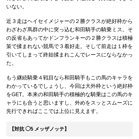
いない。
近３走はヘイセイメジャーの２勝クラスが絶好枠から
わざわざ馬群の中に突っ込む和田騎手の騎乗ミス。そ
の反省もあってかドンフランキーの２勝クラスは積極
策で揉まれない競馬で３着好走。そして前走は１枠を
引いてしまって終始揉まれこんでレースにならなかっ
た。
もう継続騎乗４戦目なら和田騎手もこの馬のキャラを
わかっているでしょうし、今回は大外枠という絶好枠
をGET。本来の和田騎手の積極的な騎乗はこの馬のキ
ャラにも合うと思いますし、外めをスッとスムーズに
先行できればここでは上位に見えます。
【対抗 ◯5 メッザノッテ】