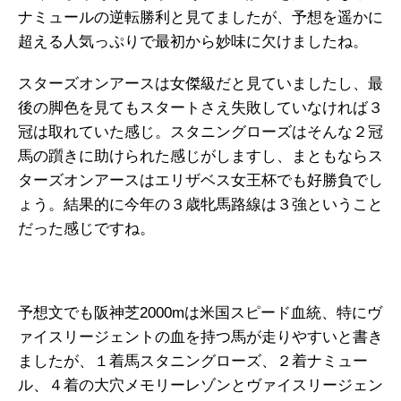
ナミュールの逆転勝利と見てましたが、予想を遥かに
超える人気っぷりで最初から妙味に欠けましたね。
スターズオンアースは女傑級だと見ていましたし、最
後の脚色を見てもスタートさえ失敗していなければ３
冠は取れていた感じ。スタニングローズはそんな２冠
馬の躓きに助けられた感じがしますし、まともならス
ターズオンアースはエリザベス女王杯でも好勝負でし
ょう。結果的に今年の３歳牝馬路線は３強ということ
だった感じですね。
予想文でも阪神芝2000mは米国スピード血統、特にヴ
ァイスリージェントの血を持つ馬が走りやすいと書き
ましたが、１着馬スタニングローズ、２着ナミュー
ル、４着の大穴メモリーレゾンとヴァイスリージェン