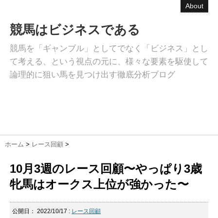
About
競馬はビジネスである
競馬を「ギャンブル」としてでなく「ビジネス」とし
て考える、という視点の元に、様々な要素を駆使して
論理的に狙い馬を見つけ出す徹底分析ブログ
ホーム
>
レース回顧
>
10月3週のレース回顧〜やっぱり3歳
牝馬はオークス上位が強かった〜
公開日：
2022/10/17
:
レース回顧