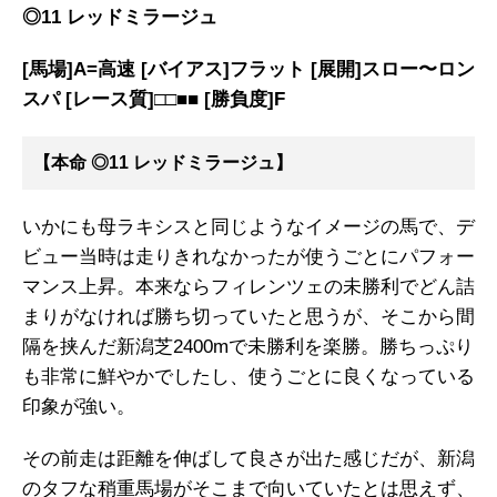
◎11 レッドミラージュ
[馬場]A=高速 [バイアス]フラット [展開]スロー〜ロン
スパ [レース質]□□■■ [勝負度]F
【本命 ◎11 レッドミラージュ】
いかにも母ラキシスと同じようなイメージの馬で、デ
ビュー当時は走りきれなかったが使うごとにパフォー
マンス上昇。本来ならフィレンツェの未勝利でどん詰
まりがなければ勝ち切っていたと思うが、そこから間
隔を挟んだ新潟芝2400mで未勝利を楽勝。勝ちっぷり
も非常に鮮やかでしたし、使うごとに良くなっている
印象が強い。
その前走は距離を伸ばして良さが出た感じだが、新潟
のタフな稍重馬場がそこまで向いていたとは思えず、