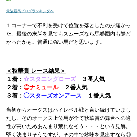
最強競馬ブログランキングへ
１コーナーで不利を受けて位置を落としたのが痛かっ
た。最後の末脚を見てもスムーズなら馬券圏内も際ど
かったかも。普通に強い馬だと思います。
＜秋華賞 レース結果＞
１着：
☆スタニングローズ
３
番人気
２着：
◎ナミュール
２
番人気
３着：
◯スターズオンアース
１番人気
当初からオークスはハイレベル戦と言い続けていまし
たし、そのオークス上位馬が全て秋華賞の舞台への適
性が高いためあんまり荒れなそう・・・という見解。
堅く決まりそうですが、その中で妙味を見出すなら◎