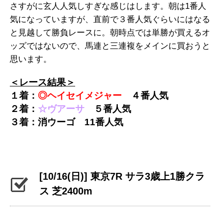
さすがに玄人人気しすぎな感じはします。朝は1番人
気になっていますが、直前で３番人気ぐらいにはなる
と見越して勝負レースに。朝時点では単勝が買えるオ
ッズではないので、馬連と三連複をメインに買おうと
思います。
＜レース結果＞
１着：
◎ヘイセイメジャー
４
番人気
２着：
☆ヴアーサ
５
番人気
３着：消ウーゴ
11
番人気
[10/16(日)] 東京7R サラ3歳上1勝クラ
ス 芝2400m