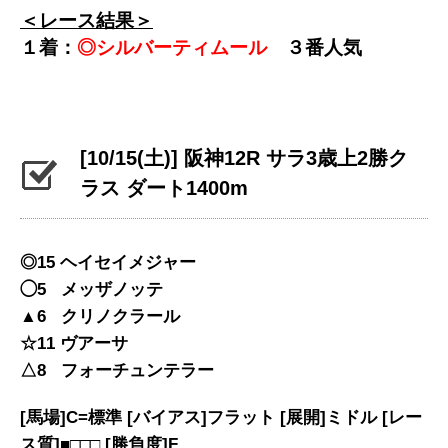
＜レース結果＞
１着：
◎シルバーティムール
３番人気
[10/15(土)] 阪神12R サラ3歳上2勝ク
ラス ダート1400m
◎15 ヘイセイメジャー
◯5 メッザノッテ
▲6 クリノクラール
☆11 ヴアーサ
△8 フォーチュンテラー
[馬場]C=標準 [バイアス]フラット [展開]ミドル [レー
ス質]■□□□ [勝負度]F