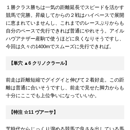
１勝クラス勝ちは一気の距離延長でスピードを活かす
競馬で完勝。昇級してからの２戦はハイペースで展開
に恵まれていませんし、これまでのレースぶりからも
自分のペースで先行できれば普通にやれそう。アイル
ハヴアナザー産駒で使うほどに良くなりそうですし、
今回は久々の1400mでスムーズに先行できれば。
【単穴 ▲6 クリノクラール】
前走は距離短縮でグイグイと伸びて２着好走。この距
離は普通に合いそうですし、前走で見せた脚力からも
十分にここでも上位争いになっていいか。
【特注 ☆11 ヴアーサ】
芝時代からじっくり溜める競馬で良さを出している馬