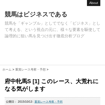
About
競馬はビジネスである
競馬を「ギャンブル」としてでなく「ビジネス」とし
て考える、という視点の元に、様々な要素を駆使して
論理的に狙い馬を見つけ出す徹底分析ブログ
ホーム
>
重賞レース考察・予想
>
府中牝馬S [1] このレース、大荒れに
なる気がします
公開日：
2015/10/13
:
重賞レース考察・予想