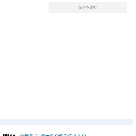
記事を読む
PREV
秋華賞 [1] データや傾向のまとめ