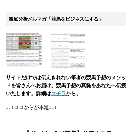
徹底分析メルマガ「競馬をビジネスにする」
サイトだけでは伝えきれない筆者の競馬予想のメソッ
ドを皆さんへお届け。
競馬予想の真髄をあなたへ伝授
いたします。詳細は
コチラ
から。
↓↓↓ココからが本題↓↓↓