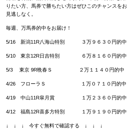
りたい方、馬券で勝ちたい方はぜひこのチャンスをお
見逃しなく。
毎週、万馬券的中をお届け！
5/16 新潟11R八海山特別 ３万９６３０円的中
5/10 東京12R日吉特別 ６万８１６０円的中
5/3 東京 9R晩春Ｓ ２万１１４０円的中
4/26 フローラＳ １万０７１０円的中
4/19 中山11R皐月賞 １万２３６０円的中
4/12 福島12R喜多方特別 １万９１９０円的中
↓ ↓ ↓ 今すぐ無料で確認する ↓ ↓ ↓