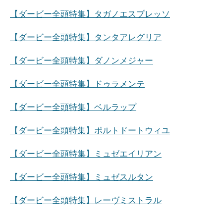
【ダービー全頭特集】タガノエスプレッソ
【ダービー全頭特集】タンタアレグリア
【ダービー全頭特集】ダノンメジャー
【ダービー全頭特集】ドゥラメンテ
【ダービー全頭特集】ベルラップ
【ダービー全頭特集】ポルトドートウィユ
【ダービー全頭特集】ミュゼエイリアン
【ダービー全頭特集】ミュゼスルタン
【ダービー全頭特集】レーヴミストラル