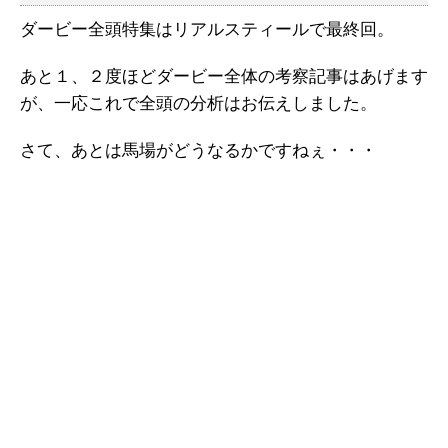
ダービー全頭特集はリアルスティールで最終回。
あと１、２度ほどダービー全体の考察記事はあげます
が、一応これで全頭の分析はお伝えしました。
さて、あとは馬場がどうなるかですねぇ・・・