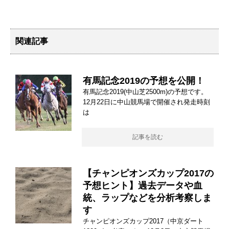
関連記事
有馬記念2019の予想を公開！
有馬記念2019(中山芝2500m)の予想です。
12月22日に中山競馬場で開催され発走時刻
は
記事を読む
【チャンピオンズカップ2017の
予想ヒント】過去データや血
統、ラップなどを分析考察しま
す
チャンピオンズカップ2017（中京ダート