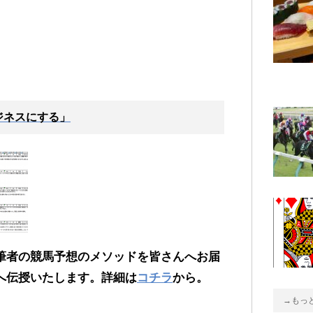
ジネスにする」
筆者の競馬予想のメソッドを皆さんへお届
へ伝授いたします。詳細は
コチラ
から。
→もっ