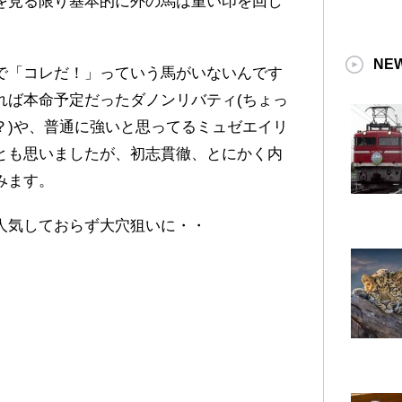
を見る限り基本的に外の馬は重い印を回し
NE
で「コレだ！」っていう馬がいないんです
れば本命予定だったダノンリバティ(ちょっ
？)や、普通に強いと思ってるミュゼエイリ
とも思いましたが、初志貫徹、とにかく内
みます。
人気しておらず大穴狙いに・・