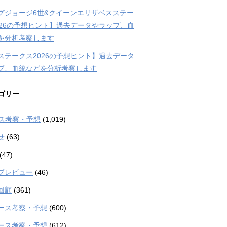
グジョージ6世&クイーンエリザベスステー
026の予想ヒント】過去データやラップ、血
を分析考察します
ステークス2026の予想ヒント】過去データ
プ、血統などを分析考察します
ゴリー
ース考察・予想
(1,019)
せ
(63)
(47)
プレビュー
(46)
回顧
(361)
ース考察・予想
(600)
ース考察・予想
(612)