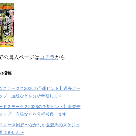
onでの購入ページは
コチラ
から
の投稿
ムステークス2026の予想ヒント】過去デー
ップ、血統などを分析考察します
ードステークス2026の予想ヒント】過去デ
ラップ、血統などを分析考察します
週のレース回顧〜なかなか夏競馬のスケジュ
慣れません〜