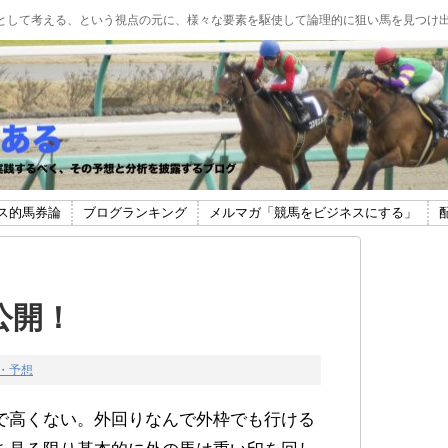
として考える、という視点の元に、様々な要素を駆使して論理的に狙い馬を見つけ
ス的馬券論
ブログランキング
メルマガ「競馬をビジネスにする」
公開！
・予想
で高くない。外回りなんで外枠でも行ける