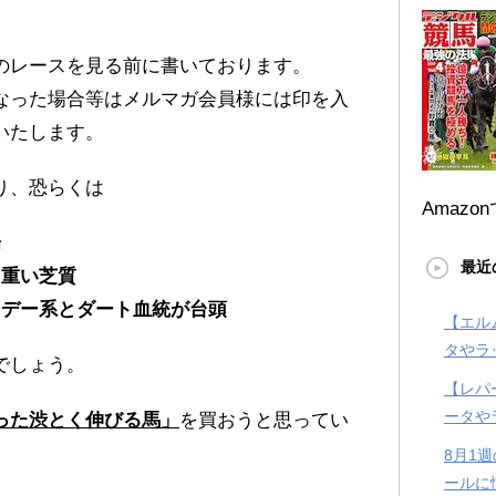
のレースを見る前に書いております。
なった場合等はメルマガ会員様には印を入
いたします。
り、恐らくは
Amaz
場
最近
る重い芝質
サンデー系とダート血統が台頭
【エル
タやラ
でしょう。
【レパ
ータや
った渋とく伸びる馬」
を買おうと思ってい
8月1
ールに