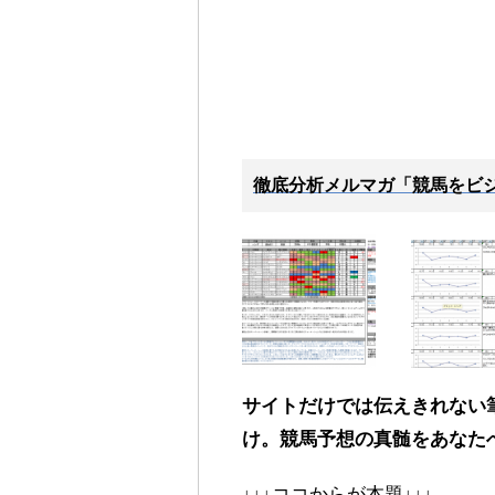
徹底分析メルマガ「競馬をビ
サイトだけでは伝えきれない
け。
競馬予想の真髄をあなた
↓↓↓ココからが本題↓↓↓