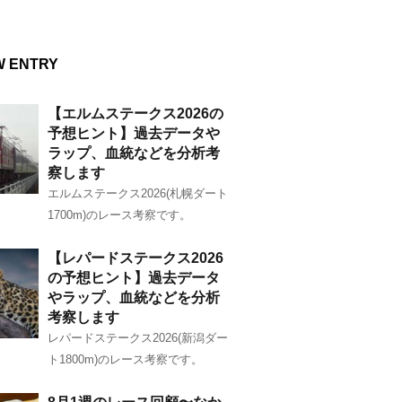
W ENTRY
【エルムステークス2026の
予想ヒント】過去データや
ラップ、血統などを分析考
察します
エルムステークス2026(札幌ダート
1700m)のレース考察です。
【レパードステークス2026
の予想ヒント】過去データ
やラップ、血統などを分析
考察します
レパードステークス2026(新潟ダー
ト1800m)のレース考察です。