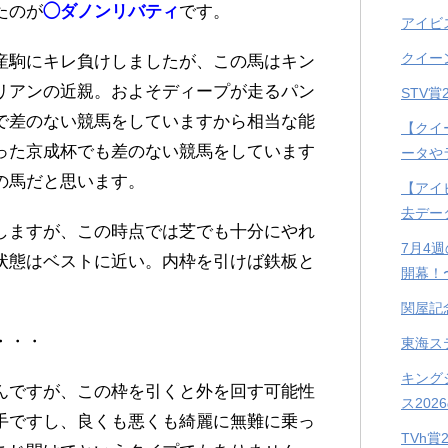
たのが
◯ダノンリバティ
です。
アイビ
クイー
産駒にキレ負けしましたが、この馬はキン
リアンの近親。およそディープが走るパン
STV賞
で差のない競馬をしていますから相当な能
【クイ
った京成杯でも差のない競馬をしています
ータや
の馬だと思います。
【アイ
去デー
しますが、この時点では芝でも十分にやれ
7月4
状態はベストに近い。内枠を引けば鉄板と
開幕！
関屋記
・・・
東海ス
キング
んですが、この枠を引くと外を回す可能性
ス20
手ですし、良くも悪くも綺麗に無難に乗っ
TVh賞