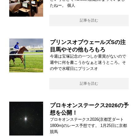
たねー。 個人
記事を読む
プリンスオブウェールズSの注
目馬やその他もろもろ
今週は宝塚記念の一つしか重賞がないので
週中に何を書こうかなぁと迷うところ。そ
の中で水曜日にプリンスオ
記事を読む
プロキオンステークス2026の予
想を公開！
プロキオンステークス2026(京都芝ダート
1800m)のレース予想です。 1月25日に京都
競馬