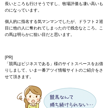
長いところも行けそうですし、牧場評価も凄い高いも
のになっています。
個人的に指名する気マンマンでしたが、ドラフト２巡
目に他の人に奪われてしまったので残念なところ。こ
の馬は明らかに狙い目だと思います。
[PR]
「競馬はビジネスである」様のサイトスペースをお借
りしまして、いま一番アツイ情報サイトのご紹介をさ
せて頂きます。