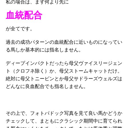
私の場合は、まず何より先に
血統配合
が全てです。
過去の成功パターンの血統配合に近いものになってい
る馬しか基本的には指名しません。
ディープインパクトだったら母父ヴァイスリージェン
ト（クロフネ除く）か、母父ストームキャットだけ。
絶対に母父トニービンとか母父サドラーズウェルズは
どんなに良血配合でも指名しません。
その上で、フォトパドック写真を見て良い馬かどうか
チェックして、まともにクラシック期間中に育てられ