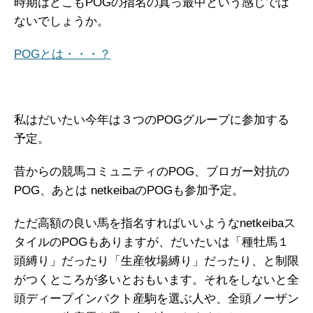
時期はどこもPOGの指名の真っ最中という感じでは
ないでしょうか。
POGとは・・・？
私はだいたい今年は３つのPOGグループに参加する
予定。
昔からの競馬コミュニティのPOG、ブロガー対抗の
POG、あとは netkeibaのPOGも参加予定。
ただ高額の良い馬を指名すればいいようなnetkeibaス
タイルのPOGもありますが、だいたいは「種牡馬１
頭縛り」だったり「生産牧場縛り」だったり、と制限
がつくところが多いとおもいます。それをしないと全
頭ディープインパクト産駒を選ぶ人や、全頭ノーザン