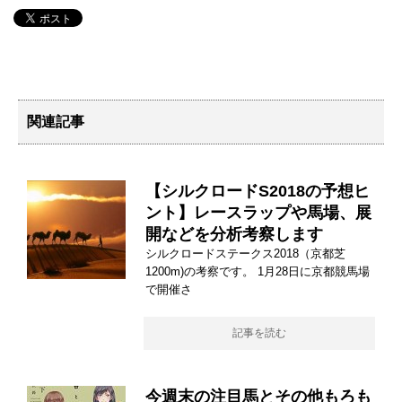
関連記事
【シルクロードS2018の予想ヒ
ント】レースラップや馬場、展
開などを分析考察します
シルクロードステークス2018（京都芝
1200m)の考察です。 1月28日に京都競馬場
で開催さ
記事を読む
今週末の注目馬とその他もろも