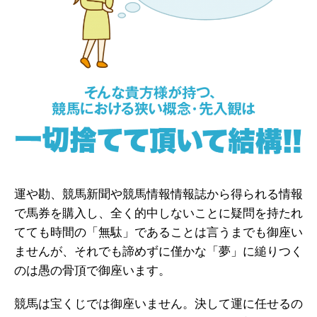
運や勘、競馬新聞や競馬情報情報誌から得られる情報
で馬券を購入し、全く的中しないことに疑問を持たれ
てても時間の「無駄」であることは言うまでも御座い
ませんが、それでも諦めずに僅かな「夢」に縋りつく
のは愚の骨頂で御座います。
競馬は宝くじでは御座いません。決して運に任せるの