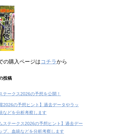
onでの購入ページは
コチラ
から
の投稿
ステークス2026の予想を公開！
C賞2026の予想ヒント】過去データやラッ
統などを分析考察します
ムステークス2026の予想ヒント】過去デー
ップ、血統などを分析考察します