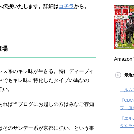
へ伝授いたします。詳細は
コチラ
から。
壇場
Amaz
ンス系のキレ味が生きる。特にディープイ
最近
中でもキレ味に特化したタイプの馬なの
強い。
エルム
【CB
あれば当ブログにお越しの方はみなご存知
プ、血
【エル
タやラ
はそのサンデー系が京都に強い、という事