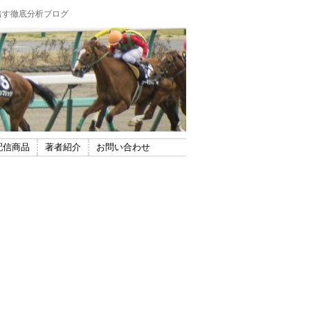
出す徹底分析ブログ
配信商品
著者紹介
お問い合わせ