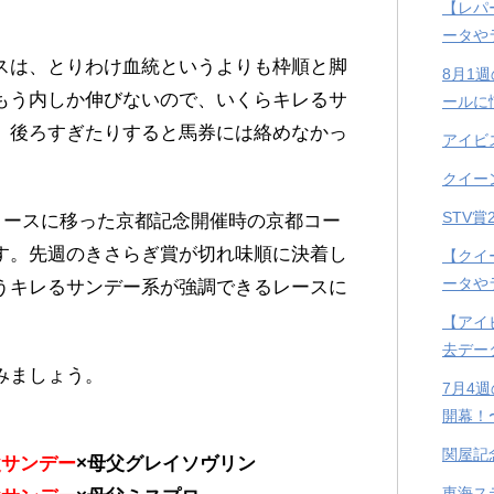
【レパ
ータや
スは、とりわけ血統というよりも枠順と脚
8月1
もう内しか伸びないので、いくらキレるサ
ールに
、後ろすぎたりすると馬券には絡めなかっ
アイビ
クイー
STV賞
コースに移った京都記念開催時の京都コー
す。先週のきさらぎ賞が切れ味順に決着し
【クイ
ータや
うキレるサンデー系が強調できるレースに
【アイ
去デー
みましょう。
7月4
開幕！
関屋記
父サンデー
×母父グレイソヴリン
東海ス