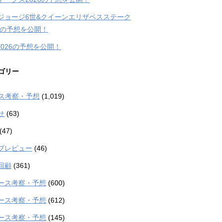
ジョージ6世&クイーンエリザベスステーク
26の予想を公開！
2026の予想を公開！
ゴリー
ース考察・予想
(1,019)
せ
(63)
(47)
プレビュー
(46)
回顧
(361)
ース考察・予想
(600)
ース考察・予想
(612)
ース考察・予想
(145)