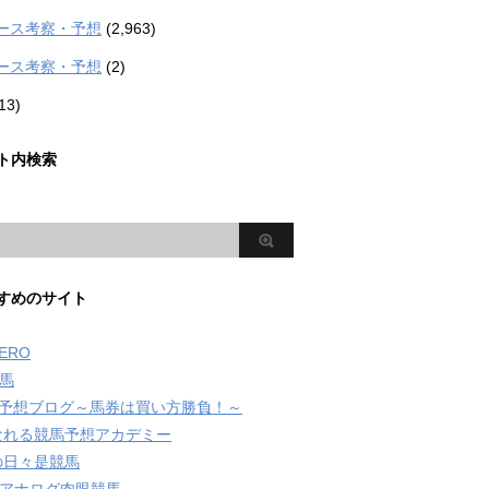
ース考察・予想
(2,963)
ース考察・予想
(2)
13)
ト内検索
すめのサイト
ERO
競馬
馬予想ブログ～馬券は買い方勝負！～
なれる競馬予想アカデミー
の日々是競馬