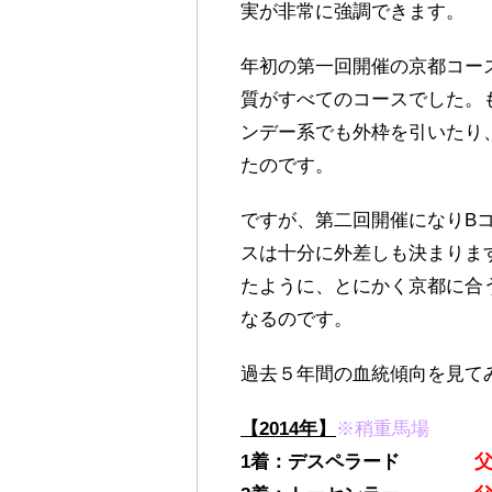
実が非常に強調できます。
年初の第一回開催の京都コー
質がすべてのコースでした。
ンデー系でも外枠を引いたり
たのです。
ですが、第二回開催になりB
スは十分に外差しも決まりま
たように、とにかく京都に合
なるのです。
過去５年間の血統傾向を見て
【2014年】
※稍重馬場
1着：デスペラード