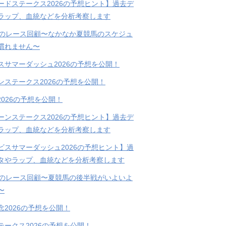
ードステークス2026の予想ヒント】過去デ
ラップ、血統などを分析考察します
週のレース回顧〜なかなか夏競馬のスケジュ
慣れません〜
スサマーダッシュ2026の予想を公開！
ンステークス2026の予想を公開！
2026の予想を公開！
ーンステークス2026の予想ヒント】過去デ
ラップ、血統などを分析考察します
ビスサマーダッシュ2026の予想ヒント】過
タやラップ、血統などを分析考察します
週のレース回顧〜夏競馬の後半戦がいよいよ
〜
念2026の予想を公開！
テークス2026の予想を公開！