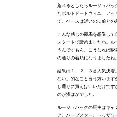
荒れるとしたらルージュバッ
たポルトドートウィユ、アッ
て、ペースは遅いのに前との
こんな感じの競馬を想像して
スタートで諦めましたわ。ル
うんですもん。こうなれば瞬
の通りの着順になりましたね
結果は１、２、３番人気決着
ない」的なこと言う方います
し通りに買えばいいだけです
のが浅はかでした。
ルージュバックの馬主はキャ
ア、ハープスター、トゥザワ