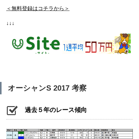
＜無料登録はコチラから＞
↓↓↓
オーシャンS 2017 考察
過去５年のレース傾向