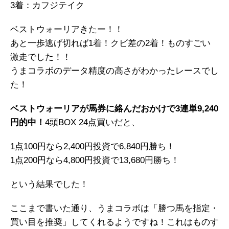
3着：カフジテイク
ベストウォーリアきたー！！
あと一歩逃げ切れば1着！クビ差の2着！ものすごい
激走でした！！
うまコラボのデータ精度の高さがわかったレースでし
た！
ベストウォーリアが馬券に絡んだおかけで3連単9,240
円的中！
4頭BOX 24点買いだと、
1点100円なら2,400円投資で6,840円勝ち！
1点200円なら4,800円投資で13,680円勝ち！
という結果でした！
ここまで書いた通り、うまコラボは「勝つ馬を指定・
買い目を推奨」してくれるようですね！これはものす