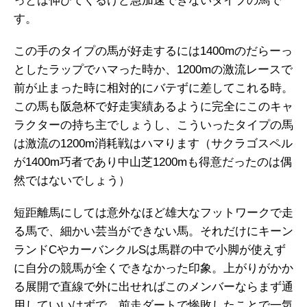
っとは伸びてくるけど急加速できないタイプの馬で
す。
この手のタイプの馬が好走するには1400mのだらーっ
としたラップでハマった時か、1200mの激流レースで
前が止まった時に相対的にバテずに差してこれる時。
この馬も阪急杯で好走実績あるように完全にこのキャ
ラクターの持ち主でしょうし、こういったタイプの馬
は激流の1200m消耗戦はハマります（サクラゴスペル
が1400m巧者であり中山芝1200mも得意だったのは偶
然ではないでしょう）
短距離馬にしては意外なほど雄大なフットワークで走
る馬で、細かい芸当ができない馬。それだけにキーン
ランドCやカーバンクルSは馬群の中で小脚が使えず
に自分の競馬が全くできなかった印象。上がりがかか
る展開で直線で外に出せればこのメンバーならまず通
用していいはずで、前走ダートで惨敗したことで一気