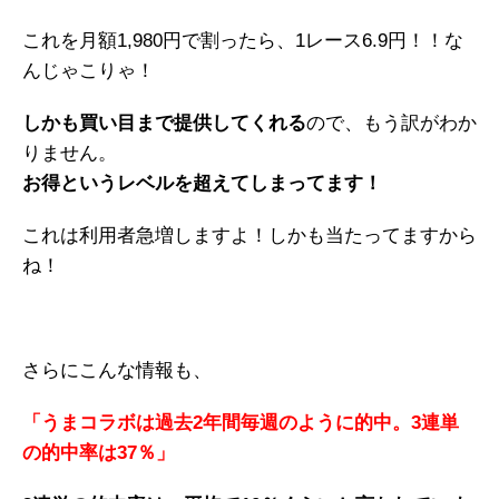
これを月額1,980円で割ったら、1レース6.9円！！な
んじゃこりゃ！
しかも買い目まで提供してくれる
ので、もう訳がわか
りません。
お得というレベルを超えてしまってます！
これは利用者急増しますよ！しかも当たってますから
ね！
さらにこんな情報も、
「うまコラボは過去2年間毎週のように的中。3連単
の的中率は37％」