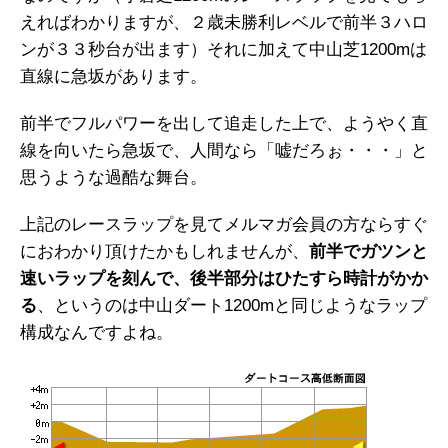
えればわかりますが、２歳未勝利レベルで前半３ハロ
ンが３３秒台が出ます）それに加えて中山芝1200mは
直線に急坂があります。
前半でフルパワーを出して追走した上で、ようやく直
線を向いたら急坂で、人間なら「嘘だろぉ・・・」と
思うような過酷な舞台。
上記のレースラップを見てメルマガ会員の方ならすぐ
におわかり頂けたかもしれませんが、
前半でガツンと
速いラップを刻んで、後半部分はひたすら時計がかか
る
、というのは中山ダート1200mと同じようなラップ
構成なんですよね。