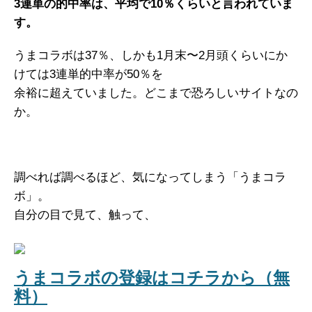
3連単の的中率は、平均で10％くらいと言われていま
す。
うまコラボは37％、しかも1月末〜2月頭くらいにか
けては3連単的中率が50％を
余裕に超えていました。どこまで恐ろしいサイトなの
か。
調べれば調べるほど、気になってしまう「うまコラ
ボ」。
自分の目で見て、触って、
うまコラボの登録はコチラから（無
料）