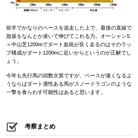
前半でかなりのペースを追走した上で、最後の直線で
急坂をなんとか凌いで伸びてこれる力。オーシャンS
＝中山芝1200mでダート血統が良く走るのはそのラッ
プ構成がダート1200mに近いからというのが正解でし
ょう。
今年も先行馬の頭数次第ですが、ペースが速くなるよ
うならばダート適性ある馬がスノードラゴンのような
一撃を食らわす可能性はあると思います。
考察まとめ