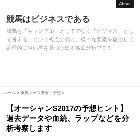
About
競馬はビジネスである
競馬を「ギャンブル」としてでなく「ビジネス」とし
て考える、という視点の元に、様々な要素を駆使して
論理的に狙い馬を見つけ出す徹底分析ブログ
ホーム
>
重賞レース考察・予想
>
【オーシャンS2017の予想ヒント】
過去データや血統、ラップなどを分
析考察します