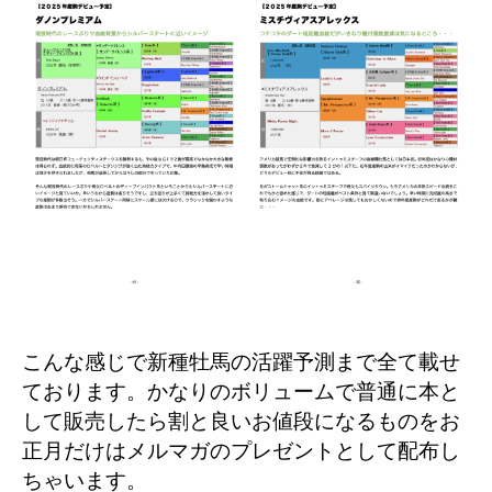
こんな感じで新種牡馬の活躍予測まで全て載せ
ております。かなりのボリュームで普通に本と
して販売したら割と良いお値段になるものをお
正月だけはメルマガのプレゼントとして配布し
ちゃいます。