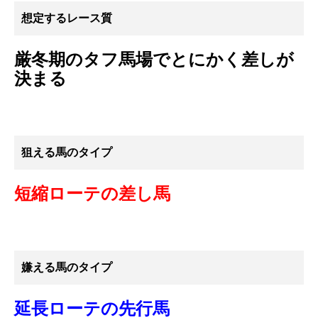
想定するレース質
厳冬期のタフ馬場でとにかく差しが
決まる
狙える馬のタイプ
短縮ローテの差し馬
嫌える馬のタイプ
延長ローテの先行馬