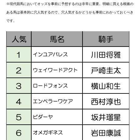
※現代競馬においてオッズを事前に予想するのは非常に重要。明確に買える根拠の
ある馬は基本的に穴人気するので、穴人気するかどうかも事前にわかっておくべき
です。