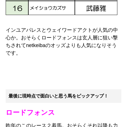
インユアパレスとウェイワードアクトが人気の中
心か。おそらくロードフォンスは玄人層に狙い撃
ちされてnetkeibaのオッズよりも人気になりそう
です。
最後に現時点で面白いと思う馬をピックアップ！
ロードフォンス
昨年のこのレース２着馬。おそらくそれ以降も力