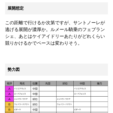
展開想定
この距離で行けるか次第ですが、サントノーレが
逃げる展開が濃厚か
。ルメール騎乗のフェブラン
シェ、あとはケイアイドリーあたりがどれくらい
競りかけるかでペースは変わりそう。
勢力図