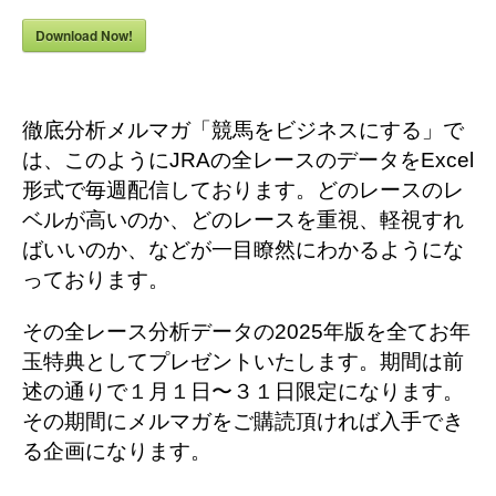
Download Now!
徹底分析メルマガ「競馬をビジネスにする」で
は、このようにJRAの全レースのデータをExcel
形式で毎週配信しております。どのレースのレ
ベルが高いのか、どのレースを重視、軽視すれ
ばいいのか、などが一目瞭然にわかるようにな
っております。
その全レース分析データの2025年版を全てお年
玉特典としてプレゼントいたします。期間は前
述の通りで１月１日〜３１日限定になります。
その期間にメルマガをご購読頂ければ入手でき
る企画になります。