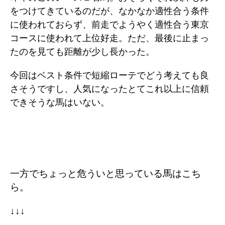
をつけてきているのだが、なかなか適性合う条件
に使われておらず、前走でようやく適性合う東京
コースに使われて上位好走。ただ、最後に止まっ
たのを見ても距離が少し長かった。
今回はベスト条件で短縮ローテでどう考えても良
さそうですし、人気になったとてこれ以上に信頼
できそうな馬はいない。
一方でちょっと危ういと思っている馬はこち
ら。
↓↓↓