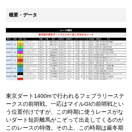
概要・データ
東京ダート1400mで行われるフェブラリーステ
ークスの前哨戦。一応はマイルGIの前哨戦とい
う位置付けですが、この時期に使うレースがな
いダート短距離馬がこぞって出走してくるのが
このレースの特徴。その上、この時期は厳冬期