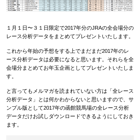
１月１日〜３１日限定で2017年分のJRAの全会場分の
レース分析データをまとめてプレゼントいたします。
これから年始の予想をする上でまだまだ2017年のレ
ース分析データは必要になると思います。それらを全
会場分まとめてお年玉企画としてプレゼントいたしま
す。
と言ってもメルマガを読まれていない方は「全レース
分析データ」とは何かわからないと思いますので、サ
ンプル版として2017年の函館競馬場の全レース分析
データだけお試しダウンロードできるようにしておき
ます。