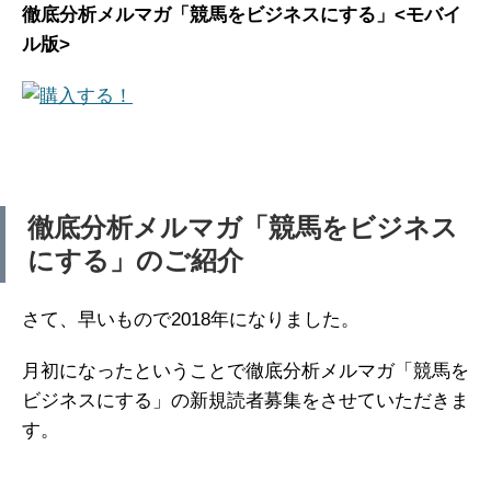
徹底分析メルマガ「競馬をビジネスにする」<モバイ
ル版>
徹底分析メルマガ「競馬をビジネス
にする」のご紹介
さて、早いもので2018年になりました。
月初になったということで徹底分析メルマガ「競馬を
ビジネスにする」の新規読者募集をさせていただきま
す。