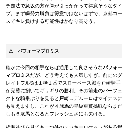
チ走法で急坂の方が脚が引っかかって得意そうなタイ
プ。まず瞬発力勝負は得意ではないはずで、京都コー
スでキレ負けする可能性はかなり高そう。
△ パフォーマプロミス
確かに今回の相手ならば通用して良さそうな
パフォー
マプロミス
だが、どう考えても人気しすぎ。前走のグ
レイトフルSは１枠１番でスローペース戦を戸崎騎手
が完璧に捌いてギリギリの勝利。その前走のパーフェ
クトな騎乗ぶりを見ると戸崎→デムーロはマイナスに
も見えますし、これが４歳馬の昇級重賞挑戦ならまだ
しも６歳馬となるとフレッシュさにも欠ける。
枠順並びを見ても一つ外のミッキーロケットがある程