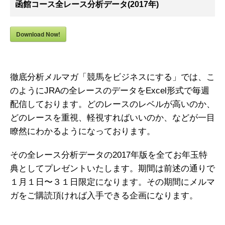
函館コース全レース分析データ(2017年)
Download Now!
徹底分析メルマガ「競馬をビジネスにする」では、こ
のようにJRAの全レースのデータをExcel形式で毎週
配信しております。どのレースのレベルが高いのか、
どのレースを重視、軽視すればいいのか、などが一目
瞭然にわかるようになっております。
その全レース分析データの2017年版を全てお年玉特
典としてプレゼントいたします。期間は前述の通りで
１月１日〜３１日限定になります。その期間にメルマ
ガをご購読頂ければ入手できる企画になります。