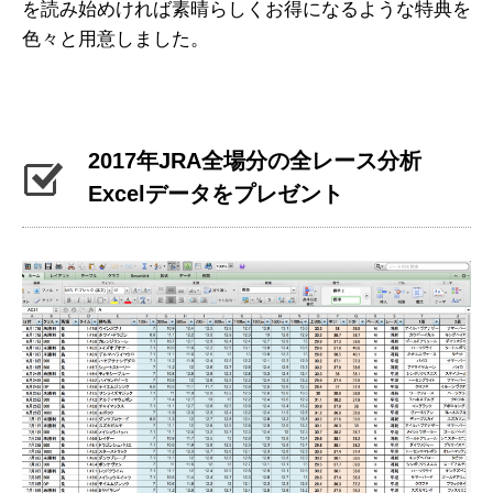
を読み始めければ素晴らしくお得になるような特典を
色々と用意しました。
2017年JRA全場分の全レース分析
Excelデータをプレゼント