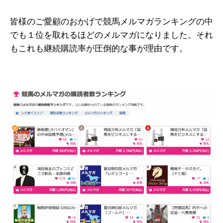
皆様のご愛顧のおかげで競馬メルマガランキングの中
でも１位を取れるほどのメルマガになりました。それ
もこれも継続購読率が圧倒的な事が理由です。