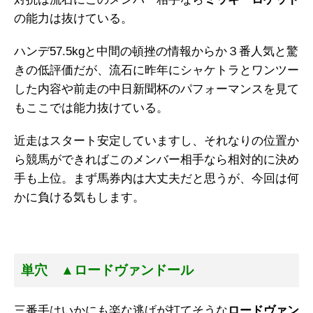
の能力は抜けている。
ハンデ57.5kgと中間の頓挫の情報からか３番人気と驚
きの低評価だが、流石に昨年にシャケトラとワンツー
した内容や前走の中日新聞杯のパフォーマンスを見て
もここでは能力抜けている。
近走はスタート安定していますし、それなりの位置か
ら競馬ができればこのメンバー相手なら相対的に決め
手も上位。まず馬券内は大丈夫だと思うが、今回は何
かに負ける気もします。
単穴 ▲ロードヴァンドール
三番手はいかにも楽な逃げが打てそうな
ロードヴァン