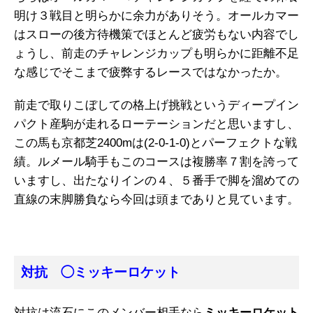
明け３戦目と明らかに余力がありそう。オールカマー
はスローの後方待機策でほとんど疲労もない内容でし
ょうし、前走のチャレンジカップも明らかに距離不足
な感じでそこまで疲弊するレースではなかったか。
前走で取りこぼしての格上げ挑戦というディープイン
パクト産駒が走れるローテーションだと思いますし、
この馬も京都芝2400mは(2-0-1-0)とパーフェクトな戦
績。ルメール騎手もこのコースは複勝率７割を誇って
いますし、出たなりインの４、５番手で脚を溜めての
直線の末脚勝負なら今回は頭までありと見ています。
対抗 ◯ミッキーロケット
対抗は流石にこのメンバー相手なら
ミッキーロケット