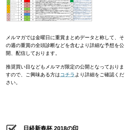
メルマガでは金曜日に重賞まとめデータと称して、そ
の週の重賞の全頭診断などを含むより詳細な予想を公
開、配信しております。
推奨買い目などもメルマガ限定の公開となっておりま
すので、ご興味ある方は
コチラ
より詳細をご確認くだ
さい。
日経新春杯 2018の印