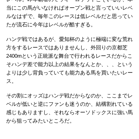
当にこの馬がいなければオープン戦と言っていいレベ
ルなはずで、毎年このレースは低レベルだと思ってい
たが流石に今年はレベルが酷すぎる。
ハンデ戦ではあるが、愛知杯のように極端に変な荒れ
方をするレースではありませんし、外回りの京都芝
2400mという正統派な舞台で行われるレースだからこ
そハンデ差で能力以上の結果をなんとか、、、という
よりは少し背負っていても能力ある馬を買いたいレー
ス。
その割にオッズはハンデ戦だからなのか、ここまでレ
ベルが低いと逆にファンも迷うのか、結構割れている
感じもありますし、それならオーソドックスに強い馬
から狙ってみたいところだ。