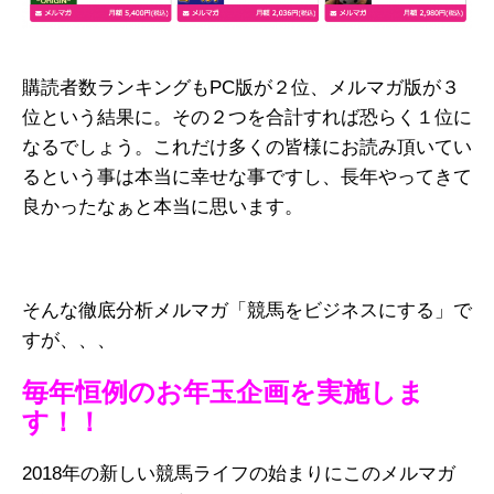
購読者数ランキングもPC版が２位、メルマガ版が３
位という結果に。その２つを合計すれば恐らく１位に
なるでしょう。これだけ多くの皆様にお読み頂いてい
るという事は本当に幸せな事ですし、長年やってきて
良かったなぁと本当に思います。
そんな徹底分析メルマガ「競馬をビジネスにする」で
すが、、、
毎年恒例のお年玉企画を実施しま
す！！
2018年の新しい競馬ライフの始まりにこのメルマガ