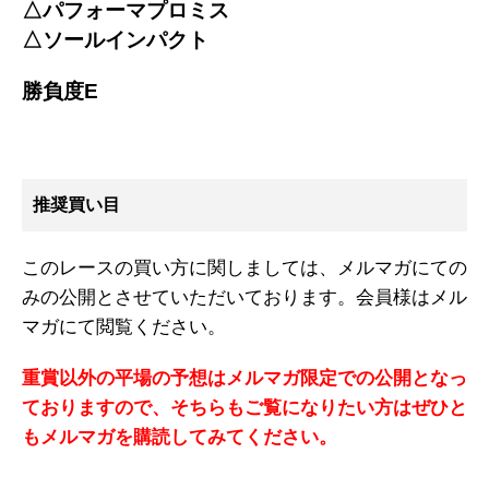
△パフォーマプロミス
△ソールインパクト
勝負度E
推奨買い目
このレースの買い方に関しましては、メルマガにての
みの公開とさせていただいております。会員様はメル
マガにて閲覧ください。
重賞以外の平場の予想はメルマガ限定での公開となっ
ておりますので、そちらもご覧になりたい方はぜひと
もメルマガを購読してみてください。