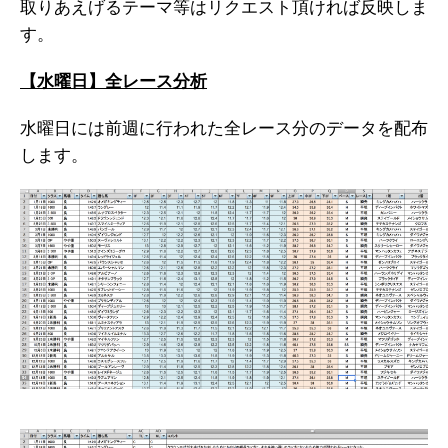
取りあえげるテーマ等はリクエスト頂ければ反映しま
す。
【水曜日】全レース分析
水曜日には前週に行われた全レース分のデータを配布
します。