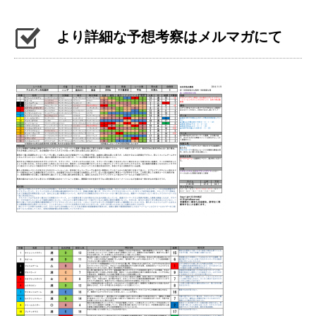
より詳細な予想考察はメルマガにて