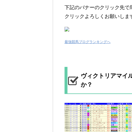
下記のバナーのクリック先で
クリックよろしくお願いしま
最強競馬ブログランキングへ
ヴィクトリアマイ
か？