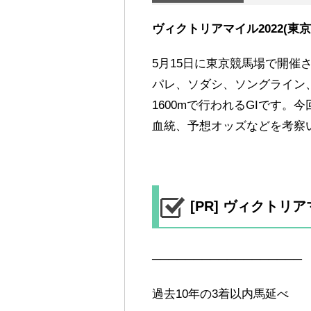
ヴィクトリアマイル2022(東京芝
5月15日に東京競馬場で開催さ
パレ、ソダシ、ソングライン
1600mで行われるGIです
血統、予想オッズなどを考察
[PR] ヴィクト
──────────────────
過去10年の3着以内馬延べ