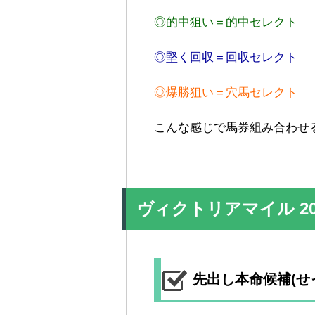
◎的中狙い＝的中セレクト
◎堅く回収＝回収セレクト
◎爆勝狙い＝穴馬セレクト
こんな感じで馬券組み合わせ
ヴィクトリアマイル 20
先出し本命候補(せ