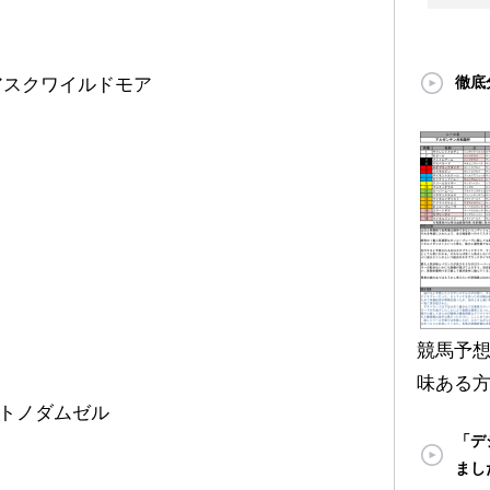
徹底
 アスクワイルドモア
競馬予
味ある
サトノダムゼル
「デ
まし