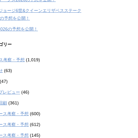
ジョージ6世&クイーンエリザベスステーク
26の予想を公開！
2026の予想を公開！
ゴリー
ース考察・予想
(1,019)
せ
(63)
(47)
プレビュー
(46)
回顧
(361)
ース考察・予想
(600)
ース考察・予想
(612)
ース考察・予想
(145)