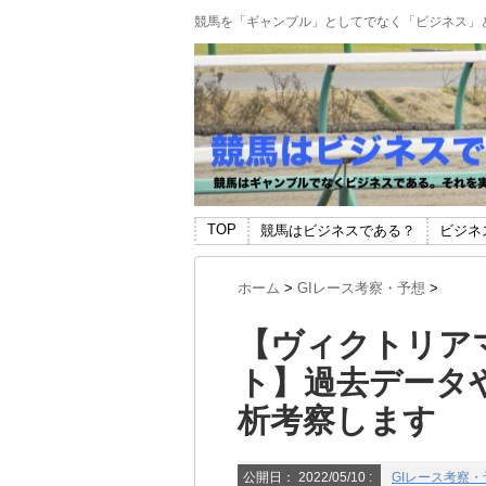
競馬を「ギャンブル」としてでなく「ビジネス」
TOP
競馬はビジネスである？
ビジネ
ホーム
>
GIレース考察・予想
>
【ヴィクトリアマ
ト】過去データ
析考察します
公開日：
2022/05/10
:
GIレース考察・