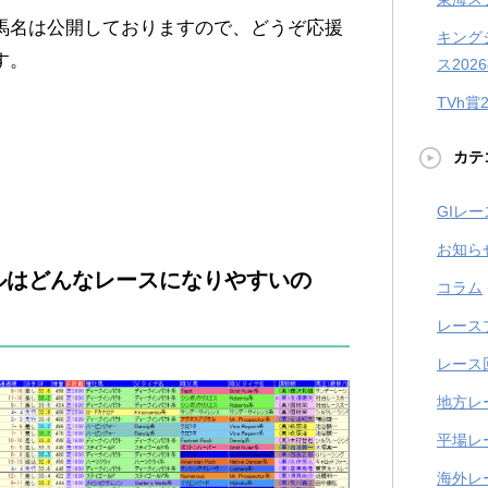
馬名は公開しておりますので、どうぞ応援
キング
す。
ス20
TVh賞
カテ
GIレ
お知ら
ルはどんなレースになりやすいの
コラム
レース
レース
地方レ
平場レ
海外レ