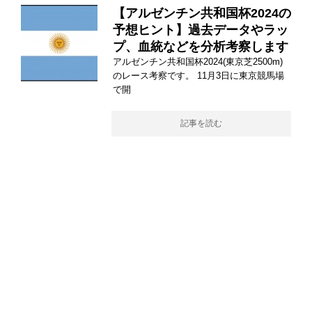
【アルゼンチン共和国杯2024の
予想ヒント】過去データやラッ
プ、血統などを分析考察します
アルゼンチン共和国杯2024(東京芝2500m)
のレース考察です。 11月3日に東京競馬場
で開
記事を読む