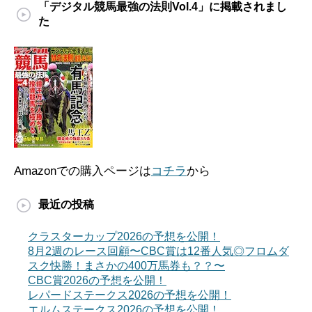
「デジタル競馬最強の法則Vol.4」に掲載されまし
た
Amazonでの購入ページは
コチラ
から
最近の投稿
クラスターカップ2026の予想を公開！
8月2週のレース回顧〜CBC賞は12番人気◎フロムダ
スク快勝！まさかの400万馬券も？？〜
CBC賞2026の予想を公開！
レパードステークス2026の予想を公開！
エルムステークス2026の予想を公開！