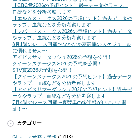
【CBC賞2026の予想ヒント】過去データやラップ、
血統などを分析考察します
【エルムステークス2026の予想ヒント】過去データや
ラップ、血統などを分析考察します
【レパードステークス2026の予想ヒント】過去データ
やラップ、血統などを分析考察します
8月1週のレース回顧〜なかなか夏競馬のスケジュール
に慣れません〜
アイビスサマーダッシュ2026の予想を公開！
クイーンステークス2026の予想を公開！
STV賞2026の予想を公開！
【クイーンステークス2026の予想ヒント】過去データ
やラップ、血統などを分析考察します
【アイビスサマーダッシュ2026の予想ヒント】過去デ
ータやラップ、血統などを分析考察します
7月4週のレース回顧〜夏競馬の後半戦がいよいよ開
幕！〜
カテゴリー
GIレース考察・予想
(1,019)