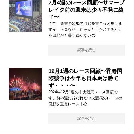
7月4週のレース回顧〜サマーブ
レイク前の週末は少々不発に終
了〜
さて、週末の競馬の回顧を書こうと思いま
すが、正直な話、ちゃんとした時間をかけ
た回顧だと長く続かないの
記事を読む
12月1週のレース回顧〜香港国
際競争は今年も日本馬は勝て
ず・・・〜
2024年12月1週の中央競馬レース回顧で
す。前の週に行われた中央競馬のレースの
回顧を重賞レース中心
記事を読む