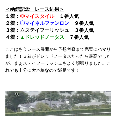
＜函館記念 レース結果＞
１着：
◎マイスタイル
１番人気
２着：
◯マイネルファンロン
９番人気
３着：△ステイフーリッシュ ３番人気
４着：
▲ドレッドノータス
７番人気
ここはもうレース展開から予想考察まで完璧にハマり
ました！３着がドレッドノータスだったら最高でした
が、まぁステイフーリッシュもよく頑張りました。こ
れでも十分に大本線なので満足です！