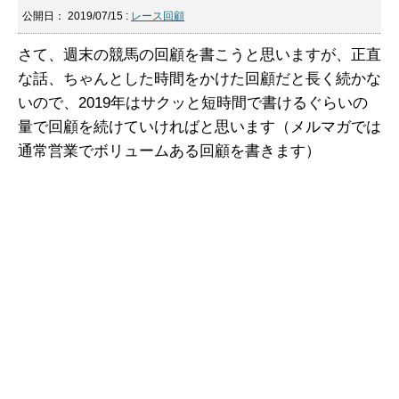
公開日：
2019/07/15
:
レース回顧
さて、週末の競馬の回顧を書こうと思いますが、正直
な話、ちゃんとした時間をかけた回顧だと長く続かな
いので、2019年はサクッと短時間で書けるぐらいの
量で回顧を続けていければと思います（メルマガでは
通常営業でボリュームある回顧を書きます）