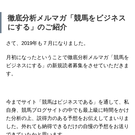
徹底分析メルマガ「競馬をビジネス
にする」のご紹介
さて、2019年も７月になりました。
月初になったということで徹底分析メルマガ「競馬を
ビジネスにする」の新規読者募集をさせていただきま
す。
今までサイト「競馬はビジネスである」を通して、私
自身、競馬ブログサイトの中でも最上級に時間をかけ
た分析の上、説得力のある予想をお伝えしてまいりま
した。外れても納得できるだけの自慢の予想をお送り
できていたかと思います。