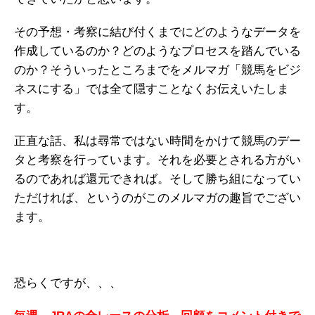
その予想・考察に結び付くまでにどのようなデータを
作成しているのか？どのようなプロセスを踏んでいる
のか？そういったところまでをメルマガ「競馬をビジ
ネスにする」では全て隠すことなくお伝えいたしま
す。
正直な話、私は尋常ではない時間をかけて競馬のデー
タと考察を行っています。それを必要とされる方がい
るのであれば還元できれば。そして勝ち組になってい
ただければ、というのがこのメルマガの趣旨でござい
ます。
恐らくですが、、、