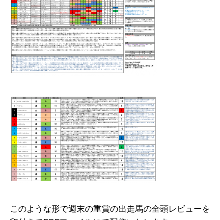
このような形で週末の重賞の出走馬の全頭レビューを