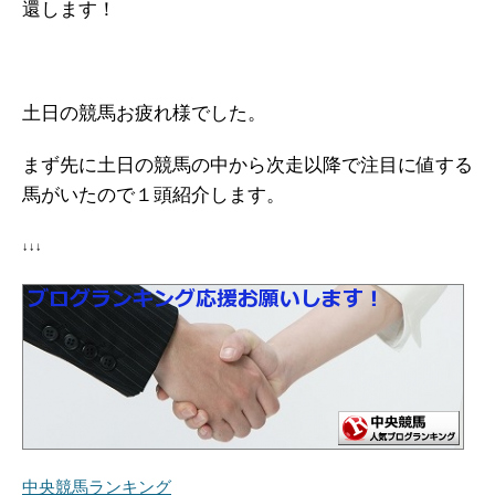
還します！
土日の競馬お疲れ様でした。
まず先に土日の競馬の中から次走以降で注目に値する
馬がいたので１頭紹介します。
↓↓↓
中央競馬ランキング