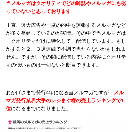
当メルマガはクオリティでどの雑誌やメルマガにも劣
っていないと思っております
正直、過大広告や一度の的中を誇張するメルマガなど
が多く蔓延っているのが実情。その中で当メルマガは
「クオリティだけに特化して」配信しています。もし
かすると２、３週連続で不調で当たらないかもしれま
せん。ですが、その間に配信している内容にクオリテ
ィの低いものは一切ないと断言できます。
おかげさまで発行4年になる当メルマガですが、
メル
マガ発行業界大手のレジまぐ様の売上ランキングで1
位
になるまでになりました。