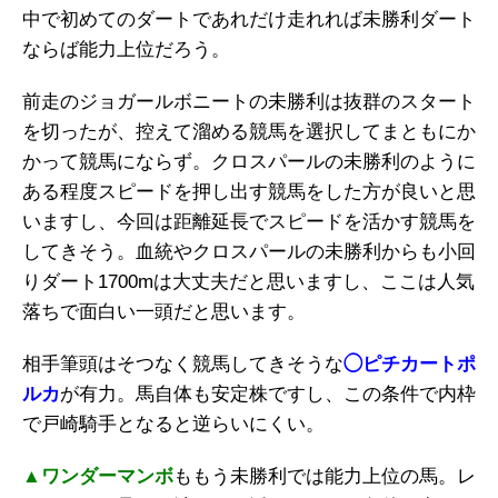
中で初めてのダートであれだけ走れれば未勝利ダート
ならば能力上位だろう。
前走のジョガールボニートの未勝利は抜群のスタート
を切ったが、控えて溜める競馬を選択してまともにか
かって競馬にならず。クロスパールの未勝利のように
ある程度スピードを押し出す競馬をした方が良いと思
いますし、今回は距離延長でスピードを活かす競馬を
してきそう。血統やクロスパールの未勝利からも小回
りダート1700mは大丈夫だと思いますし、ここは人気
落ちで面白い一頭だと思います。
相手筆頭はそつなく競馬してきそうな
◯ピチカートポ
ルカ
が有力。馬自体も安定株ですし、この条件で内枠
で戸崎騎手となると逆らいにくい。
▲ワンダーマンボ
ももう未勝利では能力上位の馬。レ