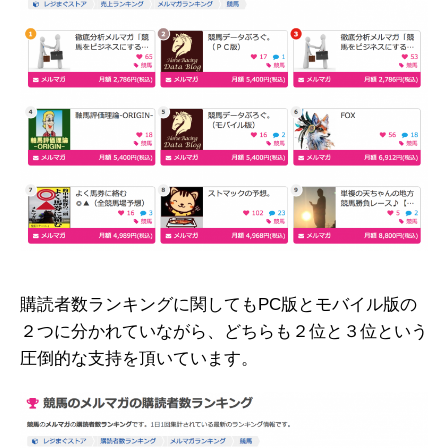
購読者数ランキングに関してもPC版とモバイル版の
２つに分かれていながら、どちらも２位と３位という
圧倒的な支持を頂いています。