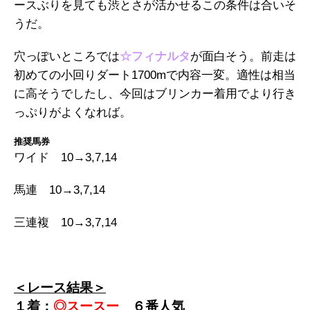
ースぶりを見ても渋とさが活かせるこの条件は合いそ
うだ。
穴っぽいところでは
☆フィナルタ
が面白そう。前走は
初めての小回りダート1700mで内容一変。適性は相当
に高そうでしたし、今回はブリンカー着用でより行き
っぷりがよくなれば。
推奨馬券
ワイド 10→3,7,14
馬連 10→3,7,14
三連複 10→3,7,14
＜
レース結果＞
１着：
◎スースー
６番人気