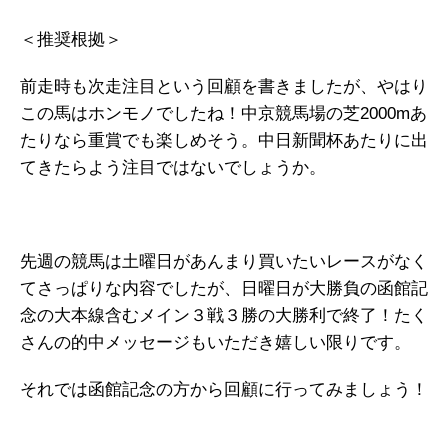
＜推奨根拠＞
前走時も次走注目という回顧を書きましたが、やはり
この馬はホンモノでしたね！中京競馬場の芝2000mあ
たりなら重賞でも楽しめそう。中日新聞杯あたりに出
てきたらよう注目ではないでしょうか。
先週の競馬は土曜日があんまり買いたいレースがなく
てさっぱりな内容でしたが、日曜日が大勝負の函館記
念の大本線含むメイン３戦３勝の大勝利で終了！たく
さんの的中メッセージもいただき嬉しい限りです。
それでは函館記念の方から回顧に行ってみましょう！