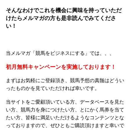
そんなわけでこれを機会に興味を持っていただ
けたらメルマガの方も是非読んでみてくださ
い！
当メルマガ「競馬をビジネスにする」では、、、
初月無料キャンペーンを実施しております！
まずはお気軽にご登録頂き、競馬予想の真髄はどうい
ったものかを見ていただければ幸いです。
当サイトをご愛顧頂いている方、データベースを見た
い方、競馬力を身につけたい方、とにかく馬券を当て
たい方、皆様に満足いただけるようなコンテンツとな
っておりますので、ぜひともご購読頂けますと幸いで