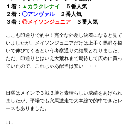
１着：
▲カラクレナイ
５番人気
２着：
◯アンヴァル
２番人気
３着：
◎メイソンジュニア
３番人気
ここも印通りで的中！完全な外差し決着になると見て
いましたが、メイソンジュニアだけは上手く馬群を捌
いて伸びてくるという考察通りの結果となりました。
ただ、印通りとはいえ大荒れまで期待して広めに買っ
ていたので、これじゃあ配当は安い・・・
日曜はメインで３戦３勝と素晴らしい成績をあげられ
ましたが、平場でも穴馬激走で大本線で的中できたレ
ースもありました。
↓↓↓