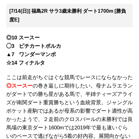
[7/14(日)] 福島2R サラ3歳未勝利 ダート1700m [勝負
度E]
◎10 スースー
◯3 ピチカートポルカ
▲7 ワンダーマンボ
☆14 フィナルタ
ここは前走がちぐはぐな競馬でレースにならなかった
◎スースー
の巻き返しに期待したい。母ナムラエラン
がダートでの勝ち星がある馬で、半姉ティーズアライ
ズが南関ダート重賞勝ちという血統背景。ジャングル
ポケット産駒ではあるが母系の影響でダート適性が高
かったようで、２走前のクロスパールの未勝利では良
馬場の東京ダート1600mでは2019年で最も速いぐら
いのペースで逃げながら5着の好内容。展開向かない