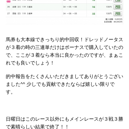
馬券も大本線できっちり的中回収！ドレッドノータス
が３着の時の三連単だけはボーナスで購入していたの
で、ここが３着なら本当に良かったのですが、まぁこ
れでも良いでしょう！
的中報告をたくさんいただきましてありがとうござい
ました^^ 少しでも貢献できたならば嬉しい限りで
す。
日曜日はこのレース以外にもメインレースが３戦３勝
で素晴らしい結果で終了！！