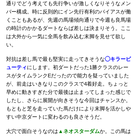
通りでどう考えても先行争いが激しくなりそうなメン
バー構成。時に反則的にイン先行有利のバイアスが働
くこともあるが、先週の馬場傾向通りで今週も良馬場
の時計のかかるダートならば差しは決まりそう。ここ
は大外から一気に全馬を飲み込む末脚を見せて欲し
い。
対抗は差し馬で最も堅実に走ってきそうな
◯キラービ
ューティ
にします。初ダートだった1勝クラスのレー
スがタイムランクEだったので能力を疑っていました
が、前走はいきなりこのクラスで4着好走。ちょっと
早めに動きすぎた分で最後は止まってしまった感じで
したし、さらに展開が向きそうな今回はチャンスか。
もともと芝を走っていた馬だけにより末脚を活かしや
すい中京ダートに変わるのも良さそうだ。
大穴で面白そうなのは
▲ネオスターダム
か。この馬は