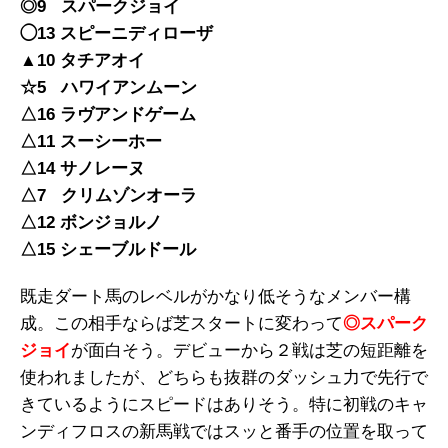
◎9 スパークジョイ
◯13 スピーニディローザ
▲10 タチアオイ
☆5 ハワイアンムーン
△16 ラヴアンドゲーム
△11 スーシーホー
△14 サノレーヌ
△7 クリムゾンオーラ
△12 ボンジョルノ
△15 シェーブルドール
既走ダート馬のレベルがかなり低そうなメンバー構
成。この相手ならば芝スタートに変わって
◎スパーク
ジョイ
が面白そう。デビューから２戦は芝の短距離を
使われましたが、どちらも抜群のダッシュ力で先行で
きているようにスピードはありそう。特に初戦のキャ
ンディフロスの新馬戦ではスッと番手の位置を取って