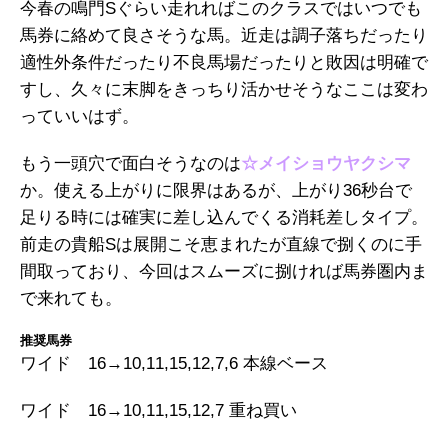
今春の鳴門Sぐらい走れればこのクラスではいつでも
馬券に絡めて良さそうな馬。近走は調子落ちだったり
適性外条件だったり不良馬場だったりと敗因は明確で
すし、久々に末脚をきっちり活かせそうなここは変わ
っていいはず。
もう一頭穴で面白そうなのは
☆メイショウヤクシマ
か。使える上がりに限界はあるが、上がり36秒台で
足りる時には確実に差し込んでくる消耗差しタイプ。
前走の貴船Sは展開こそ恵まれたが直線で捌くのに手
間取っており、今回はスムーズに捌ければ馬券圏内ま
で来れても。
推奨馬券
ワイド 16→10,11,15,12,7,6 本線ベース
ワイド 16→10,11,15,12,7 重ね買い