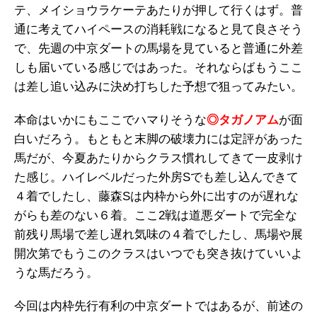
テ、メイショウラケーテあたりが押して行くはず。普
通に考えてハイペースの消耗戦になると見て良さそう
で、先週の中京ダートの馬場を見ていると普通に外差
しも届いている感じではあった。それならばもうここ
は差し追い込みに決め打ちした予想で狙ってみたい。
本命はいかにもここでハマりそうな
◎タガノアム
が面
白いだろう。もともと末脚の破壊力には定評があった
馬だが、今夏あたりからクラス慣れしてきて一皮剥け
た感じ。ハイレベルだった外房Sでも差し込んできて
４着でしたし、藤森Sは内枠から外に出すのが遅れな
がらも差のない６着。ここ2戦は道悪ダートで完全な
前残り馬場で差し遅れ気味の４着でしたし、馬場や展
開次第でもうこのクラスはいつでも突き抜けていいよ
うな馬だろう。
今回は内枠先行有利の中京ダートではあるが、前述の