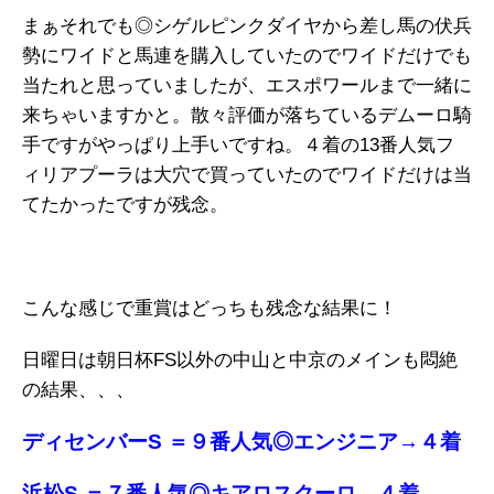
まぁそれでも◎シゲルピンクダイヤから差し馬の伏兵
勢にワイドと馬連を購入していたのでワイドだけでも
当たれと思っていましたが、エスポワールまで一緒に
来ちゃいますかと。散々評価が落ちているデムーロ騎
手ですがやっぱり上手いですね。４着の13番人気フ
ィリアプーラは大穴で買っていたのでワイドだけは当
てたかったですが残念。
こんな感じで重賞はどっちも残念な結果に！
日曜日は朝日杯FS以外の中山と中京のメインも悶絶
の結果、、、
ディセンバーS ＝９番人気◎エンジニア→４着
浜松S ＝７番人気◎キアロスクーロ→４着