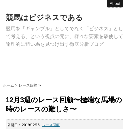
About
競馬はビジネスである
競馬を「ギャンブル」としてでなく「ビジネス」とし
て考える、という視点の元に、様々な要素を駆使して
論理的に狙い馬を見つけ出す徹底分析ブログ
ホーム
>
レース回顧
>
12月3週のレース回顧〜極端な馬場の
時のレースの難しさ〜
公開日：
2019/12/16
:
レース回顧