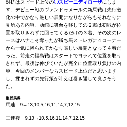
対抗はスピード上位の
◯スピーニディローザ
にしま
す。デビュー戦のヴァンドゥメールの新馬戦は先行激
化の中でかなり厳しい展開になりながらもそれなりに
見所ある内容。函館に舞台を移しての２戦は初戦が位
置を取りきれずに回ってくるだけの３着、その次のレ
ースはハナこそ奪ったが勝ち馬ストレガに４コーナー
から一気に捲られてかなり厳しい展開となって４着だ
った。前走の福島戦はスタートでヨラれて位置を取り
きれず、最後は伸びていたが完全に位置取り負けの内
容。今回のメンバーならスピード上位だと思います
し、揉まれずの先行策が叶えば巻き返して良さそう
だ。
推奨馬券
馬連 9→13,10,5,16,11,14,7,12,15
三連複 9,13→10,5,16,11,14,7,12,15