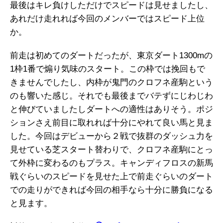
最後はキレ負けしただけでスピードは見せましたし、
あれだけ走れれば今回のメンバーではスピード上位
か。
前走は初めてのダートだったが、東京ダート1300mの
1枠1番で煽り気味のスタート。この枠では挽回もで
きませんでしたし、内枠が鬼門のクロフネ産駒という
のも響いた感じ。それでも最後までバテずにじわじわ
と伸びていましたしダートへの適性はありそう。ポジ
ションさえ前目に取れれば十分にやれて良い馬と見ま
した。今回はデビューから２戦で抜群のダッシュ力を
見せている芝スタート替わりで、クロフネ産駒にとっ
て外枠に変わるのもプラス。キャンディフロスの新馬
戦ぐらいのスピードを見せた上で前走ぐらいのダート
での走りができれば今回の相手なら十分に勝負になる
と見ます。