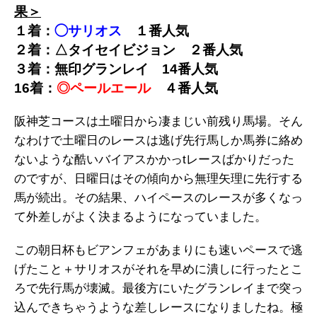
果＞
１着：
◯サリオス
１番人気
２着：△タイセイビジョン ２番人気
３着：無印グランレイ 14番人気
16着：
◎ペールエール
４番人気
阪神芝コースは土曜日から凄まじい前残り馬場。そん
なわけで土曜日のレースは逃げ先行馬しか馬券に絡め
ないような酷いバイアスかかっtレースばかりだった
のですが、日曜日はその傾向から無理矢理に先行する
馬が続出。その結果、ハイペースのレースが多くなっ
て外差しがよく決まるようになっていました。
この朝日杯もビアンフェがあまりにも速いペースで逃
げたこと＋サリオスがそれを早めに潰しに行ったとこ
ろで先行馬が壊滅。最後方にいたグランレイまで突っ
込んできちゃうような差しレースになりましたね。極