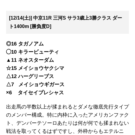
[12/14(土)] 中京11R 三河S サラ3歳上3勝クラス ダー
ト1400m [勝負度D]
◎16 タガノアム
◯10 キラービューティ
▲11 ネオスターダム
☆15 メイショウヤクシマ
△12 ハーグリーブス
△7 メイショウギガース
×6 タイセイプレシャス
出走馬の半数以上が揉まれるとダメな徹底先行タイプ
のメンバー構成。特に内枠に入ったアメリカンファク
ト、デンバーテソーロあたりは何が何でも揉まれない
戦法を取ってくるはずですし、外枠からもエテルニ