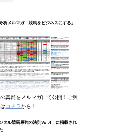
分析メルマガ「競馬をビジネスにする」
想の真髄をメルマガにて公開！ご興
方は
コチラ
から！
ジタル競馬最強の法則Vol.4」に掲載され
た