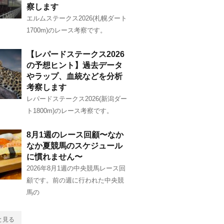
察します
エルムステークス2026(札幌ダート
1700m)のレース考察です。
【レパードステークス2026
の予想ヒント】過去データ
やラップ、血統などを分析
考察します
レパードステークス2026(新潟ダー
ト1800m)のレース考察です。
8月1週のレース回顧〜なか
なか夏競馬のスケジュール
に慣れません〜
2026年8月1週の中央競馬レース回
顧です。前の週に行われた中央競
馬の
と見る