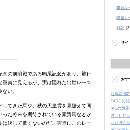
重賞レ
障害レ
雑記
(3
サイ
━━━━
記念の前哨戦である鳴尾記念があり、施行
おす
な重賞に見えるが、実は隠れた出世レース
少ない。
競馬新聞Z
TAROの
ドしてきた馬や、秋の天皇賞を見据えて同
IKUの競
いった将来を期待されている素質馬などが
勝ち組に
ルは決して低くないのだ。実際にこのレー
ゆたぽん