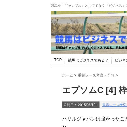
競馬を「ギャンブル」としてでなく「ビジネス」
TOP
競馬はビジネスである？
ビジネ
ホーム
>
重賞レース考察・予想
>
エプソムC [4]
公開日：
2015/06/12
:
重賞レース考察
ハリルジャパンは強かったこ