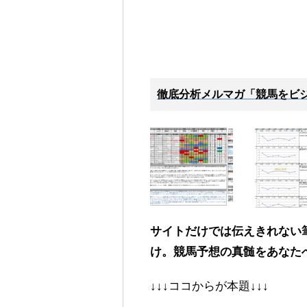
徹底分析メルマガ「競馬をビ
サイトだけでは伝えきれない
け。
競馬予想の真髄をあなた
↓↓↓ココからが本題↓↓↓