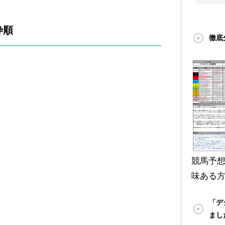
枠順
徹底
競馬予
味ある
「デ
まし