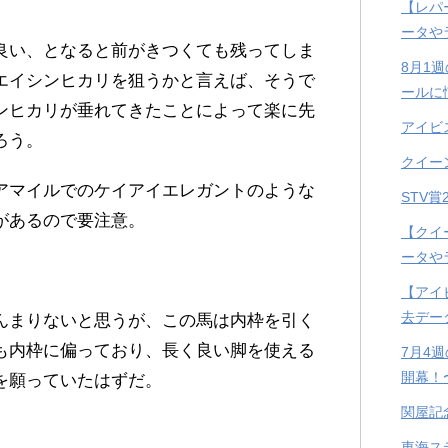
【レパ
ータや
良い、となると前がきつくても残ってしま
8月1
エイシンヒカリを狙うかと言えば、そうで
ールに
ンヒカリが垂れてきたことによって楽に先
アイビ
ろう。
クイー
アマイルでのケイアイエレガントのような
STV賞
があるので要注意。
【クイ
ータや
【アイ
去デー
んまりないと思うが、この馬は内枠を引く
も内枠に偏っており、長く良い脚を使える
7月4
開幕！
を願っていたはずだ。
関屋記
東海ス