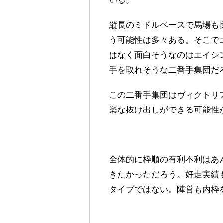
いる。
縦長のミドルペースで馬場も
う可能性は多々ある。そこで
はなく面白そうなのはエイシ
手を取れそうな二番手集団だ
この二番手集団はヴィクトリ
楽な抜け出しができる可能性
全体的に枠順の有利不利はあ
きたかっただろう。好走実績
タイプではない。陣営も内枠