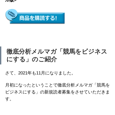
ル版>
徹底分析メルマガ「競馬をビジネス
にする」のご紹介
さて、2021年も11月になりました。
月初になったということで徹底分析メルマガ「競馬を
ビジネスにする」の新規読者募集をさせていただきま
す。