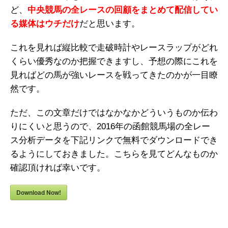
ど、
中央競馬の全レースの回顧をまとめて配信してい
る媒体はウチだけ
だと思います。
これを見れば縦比較で走破時計やレースラップがどれ
くらい優秀なのか把握できますし、予想の際にこれを
見ればどの馬が強いレースを戦ってきたのかが一目瞭
然です。
ただ、この文章だけではなかなかどういうものか伝わ
りにくいと思うので、2016年の函館競馬場の全レー
ス分析データを下記リンクで無料でダウンロードでき
るようにしておきました。こちらを見てどんなものか
確認頂ければ幸いです。
Download Now!