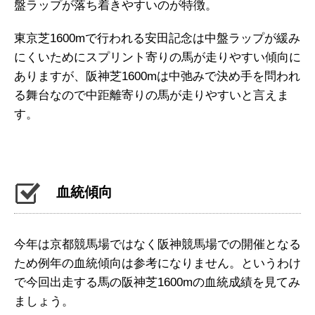
盤ラップが落ち着きやすいのが特徴。
東京芝1600mで行われる安田記念は中盤ラップが緩み
にくいためにスプリント寄りの馬が走りやすい傾向に
ありますが、阪神芝1600mは中弛みで決め手を問われ
る舞台なので中距離寄りの馬が走りやすいと言えま
す。
血統傾向
今年は京都競馬場ではなく阪神競馬場での開催となる
ため例年の血統傾向は参考になりません。というわけ
で今回出走する馬の阪神芝1600mの血統成績を見てみ
ましょう。