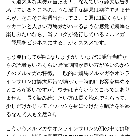
「毎週大きな馬券が当たる！」なんていう誇大広告を
あげているところのような派手な結果は期待できませ
んが、そこそこ毎週当たって２、３週に1回ぐらいド
ッカーンと大きい万馬券がハマるような感覚で競馬を
楽しみたいなら、当ブログが発行しているメルマガ
「競馬をビジネスにする」がオススメです。
もう発行して6年になりますが、いまだに発行当時か
らの読者もいるぐらい購読期間が長い方が多いのがウ
チのメルマガの特徴。一般的に競馬メルマガやオンラ
インサロンは誇大広告で煽って一時的にお客を集める
ところが多いですが、ウチはそういうところではあり
ません。長く読み続けたい方は長く読んでもらって、
少しだけかじってノウハウを身につけたら購読をやめ
るなんて人も全然OK。
こういうメルマガやオンラインサロンの類の中では珍