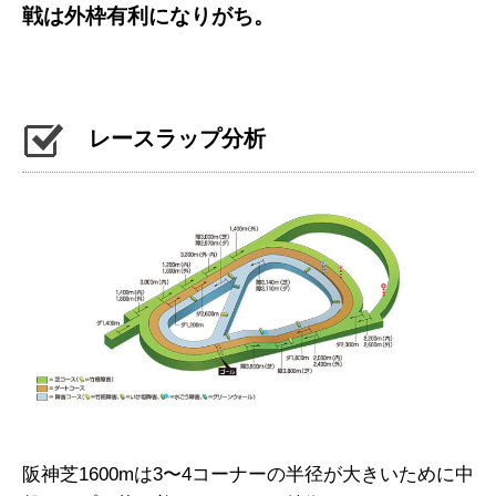
戦は外枠有利になりがち。
レースラップ分析
阪神芝1600mは3〜4コーナーの半径が大きいために中