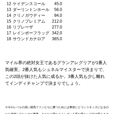
12
ケイデンスコール
45.0
13
ダーリントンホール
56.0
14
クリノガウディー
94.0
15
クリノプレミアム
212.0
16
リプレーザ
277.0
17
レインボーフラッグ
342.0
18
サウンドカナロア
365.0
マイル界の絶対女王であるグランアレグリアが1番人
気確実。2番人気もシュネルマイスターで決まりで、
この2頭が抜けた人気に成るか。3番人気も少し離れ
てインディチャンプで決まりでしょう。
※今のレベルの高い競馬ファンたちに勝つためには事前にどういうオッズになるの