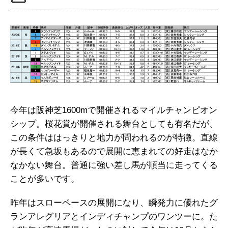
今年は阪神芝1600mで開催されるマイルチャンピオン
シップ。桜花賞が開催される舞台としても有名だが、
この条件ははっきりと地力が問われるのが特徴。直線
が長くて急坂もあるので展開に恵まれての好走はなか
なかない舞台。普通に強い差し馬が順当に走ってくる
ことが多いです。
昨年はスローペースの展開になり、瞬発力に優れたグ
ランアレグリアとインディチャンプのワンツーに。た