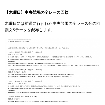
【木曜日】中央競馬の全レース回顧
木曜日には前週に行われた中央競馬の全レース分の回
顧文&データを配布します。