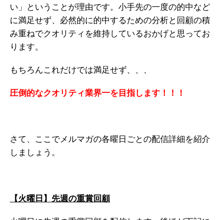
い」ということが理由です。小手先の一度の的中など
に満足せず、必然的に的中するための分析と回顧の積
み重ねでクオリティを維持しているおかげと思ってお
ります。
もちろんこれだけでは満足せず、、、
圧倒的なクオリティ業界一を目指します！！！
さて、ここでメルマガの各曜日ごとの配信詳細を紹介
しましょう。
【火曜日】先週の重賞回顧