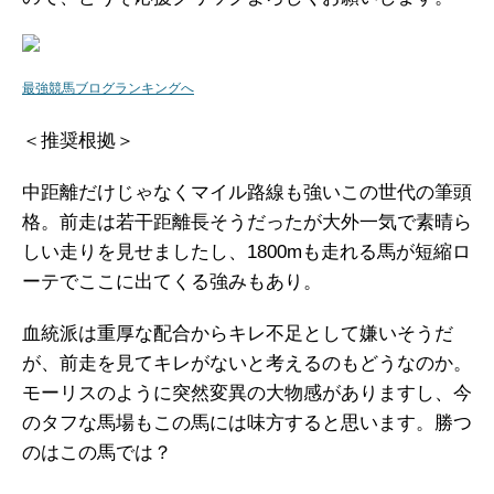
最強競馬ブログランキングへ
＜推奨根拠＞
中距離だけじゃなくマイル路線も強いこの世代の筆頭
格。前走は若干距離長そうだったが大外一気で素晴ら
しい走りを見せましたし、1800mも走れる馬が短縮ロ
ーテでここに出てくる強みもあり。
血統派は重厚な配合からキレ不足として嫌いそうだ
が、前走を見てキレがないと考えるのもどうなのか。
モーリスのように突然変異の大物感がありますし、今
のタフな馬場もこの馬には味方すると思います。勝つ
のはこの馬では？