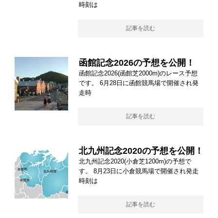
時刻は
記事を読む
函館記念2026の予想を公開！
函館記念2026(函館芝2000m)のレース予想
です。 6月28日に函館競馬場で開催され発
走時
記事を読む
北九州記念2020の予想を公開！
北九州記念2020(小倉芝1200m)の予想で
す。 8月23日に小倉競馬場で開催され発走
時刻は
記事を読む