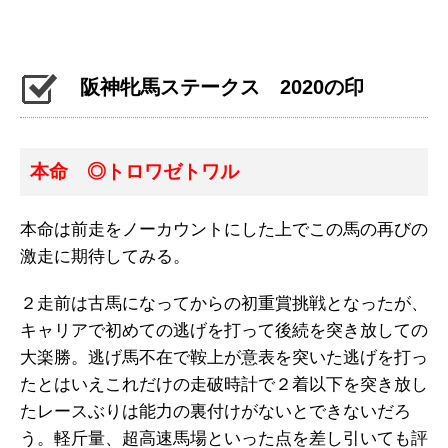
阪神牝馬ステークス 2020の印
本命 ◎トロワゼトワル
本命は前走をノーカウントにした上でこの馬の再びの
激走に期待してみる。
２走前は古馬になってからの初重賞挑戦となったが、
キャリアで初めての逃げを打って後続を突き放しての
大楽勝。逃げ馬不在で鞍上が意表を突いた逃げを打っ
たとはいえこれだけの走破時計で２着以下を突き放し
たレースぶりは能力の裏付けがないとできないだろ
う。軽斤量、超高速馬場といった点を差し引いても評