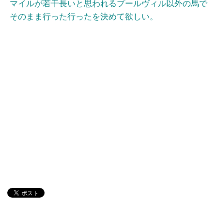
マイルが若干長いと思われるプールヴィル以外の馬で
そのまま行った行ったを決めて欲しい。