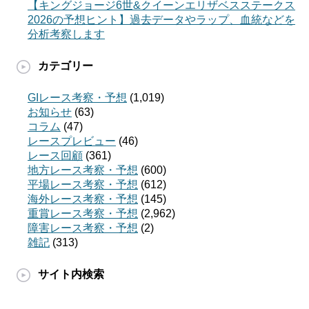
【キングジョージ6世&クイーンエリザベスステークス
2026の予想ヒント】過去データやラップ、血統などを
分析考察します
カテゴリー
GIレース考察・予想
(1,019)
お知らせ
(63)
コラム
(47)
レースプレビュー
(46)
レース回顧
(361)
地方レース考察・予想
(600)
平場レース考察・予想
(612)
海外レース考察・予想
(145)
重賞レース考察・予想
(2,962)
障害レース考察・予想
(2)
雑記
(313)
サイト内検索