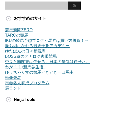
おすすめのサイト
競馬新聞ZERO
TAROの競馬
IKUの競馬予想ブログ～馬券は買い方勝負！～
勝ち組になれる競馬予想アカデミー
ゆたぽんの日々是競馬
BOSS猿のアナログ肉眼競馬
中央と南関東は任せろ。日本の景気は任せた。
わがまま♪新馬券生活!!
ゆうちゃりすの競馬ときどき一口馬主
極楽競馬
馬券名人養成プログラム
馬ランド
Ninja Tools