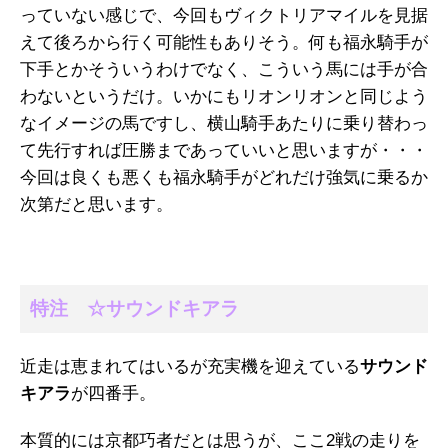
っていない感じで、今回もヴィクトリアマイルを見据
えて後ろから行く可能性もありそう。何も福永騎手が
下手とかそういうわけでなく、こういう馬には手が合
わないというだけ。いかにもリオンリオンと同じよう
なイメージの馬ですし、横山騎手あたりに乗り替わっ
て先行すれば圧勝まであっていいと思いますが・・・
今回は良くも悪くも福永騎手がどれだけ強気に乗るか
次第だと思います。
特注 ☆サウンドキアラ
近走は恵まれてはいるが充実機を迎えている
サウンド
キアラ
が四番手。
本質的には京都巧者だとは思うが、ここ2戦の走りを