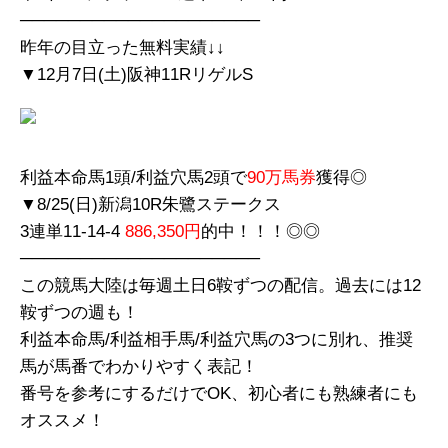
────────────────────
昨年の目立った無料実績↓↓
▼12月7日(土)阪神11RリゲルS
利益本命馬1頭/利益穴馬2頭で
90万馬券
獲得◎
▼8/25(日)新潟10R朱鷺ステークス
3連単11-14-4
886,350円
的中！！！◎◎
────────────────────
この競馬大陸は毎週土日6鞍ずつの配信。過去には12
鞍ずつの週も！
利益本命馬/利益相手馬/利益穴馬の3つに別れ、推奨
馬が馬番でわかりやすく表記！
番号を参考にするだけでOK、初心者にも熟練者にも
オススメ！