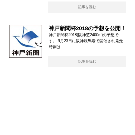
記事を読む
神戸新聞杯2018の予想を公開！
神戸新聞杯2018(阪神芝2400m)の予想で
す。 9月23日に阪神競馬場で開催され発走
時刻は
記事を読む