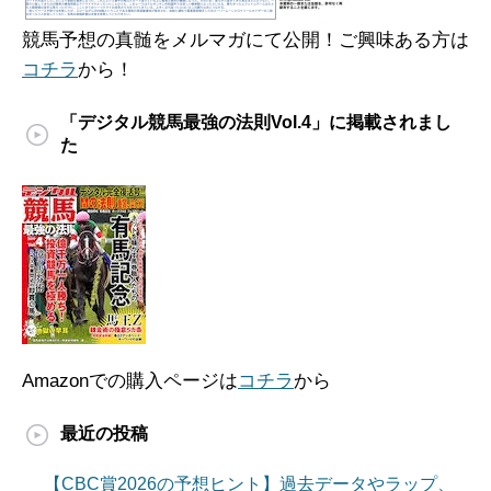
競馬予想の真髄をメルマガにて公開！ご興味ある方は
コチラ
から！
「デジタル競馬最強の法則Vol.4」に掲載されまし
た
Amazonでの購入ページは
コチラ
から
最近の投稿
【CBC賞2026の予想ヒント】過去データやラップ、