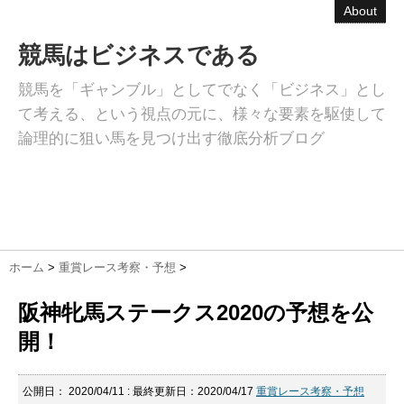
About
競馬はビジネスである
競馬を「ギャンブル」としてでなく「ビジネス」とし
て考える、という視点の元に、様々な要素を駆使して
論理的に狙い馬を見つけ出す徹底分析ブログ
ホーム
>
重賞レース考察・予想
>
阪神牝馬ステークス2020の予想を公
開！
公開日：
2020/04/11
: 最終更新日：2020/04/17
重賞レース考察・予想