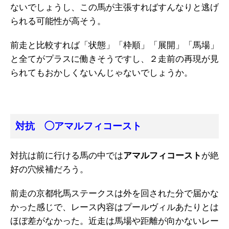
ないでしょうし、この馬が主張すればすんなりと逃げ
られる可能性が高そう。
前走と比較すれば「状態」「枠順」「展開」「馬場」
と全てがプラスに働きそうですし、２走前の再現が見
られてもおかしくないんじゃないでしょうか。
対抗 ◯アマルフィコースト
対抗は前に行ける馬の中では
アマルフィコースト
が絶
好の穴候補だろう。
前走の京都牝馬ステークスは外を回された分で届かな
かった感じで、レース内容はプールヴィルあたりとは
ほぼ差がなかった。近走は馬場や距離が向かないレー