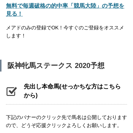
無料で毎週破格の的中率「競馬大陸」の予想を
見る！
メアドのみの登録でOK！今すぐのご登録をオススメ
します！
阪神牝馬ステークス 2020予想
先出し本命馬(せっかちな方はこちら
から)
下記のバナーのクリック先で馬名は公開しております
ので、どうぞ応援クリックよろしくお願いします。