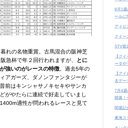
8月1
ールに
アイビ
クイー
STV賞
れる暮れの名物重賞。古馬混合の阪神芝
【クイ
プと阪急杯で年２回行われますが、
とに
ータや
が強いのがレースの特徴
。過去5年の
【アイ
ィアガーズ、ダノンファンタジーが
去デー
昔前はキンシャサノキセキやサンカ
7月4
どがやたらに連続で好走していまし
開幕！
1400m適性が問われるレースと見て
関屋記
東海ス
キング