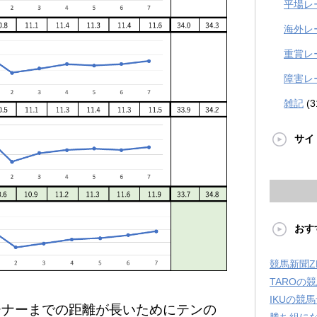
平場レ
海外レ
重賞レ
障害レ
雑記
(3
サイ
おす
競馬新聞Z
TAROの
IKUの競
コーナーまでの距離が長いためにテンの