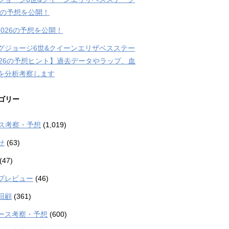
26の予想を公開！
2026の予想を公開！
グジョージ6世&クイーンエリザベスステー
026の予想ヒント】過去データやラップ、血
を分析考察します
ゴリー
ース考察・予想
(1,019)
せ
(63)
(47)
プレビュー
(46)
回顧
(361)
ース考察・予想
(600)