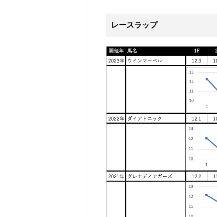
レースラップ