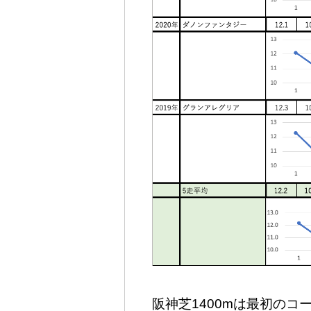
阪神芝1400mは最初の