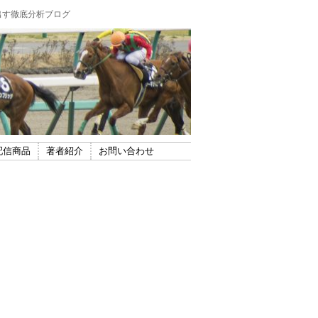
出す徹底分析ブログ
配信商品
著者紹介
お問い合わせ