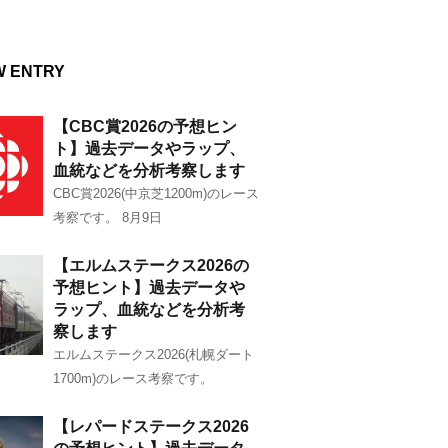
W ENTRY
【CBC賞2026の予想ヒン
ト】過去データやラップ、
血統などを分析考察します
CBC賞2026(中京芝1200m)のレース
考察です。 8月9日
【エルムステークス2026の
予想ヒント】過去データや
ラップ、血統などを分析考
察します
エルムステークス2026(札幌ダート
1700m)のレース考察です。
【レパードステークス2026