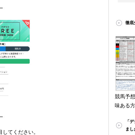
━
徹底
競馬予
味ある
━
「デ
まし
目してください。