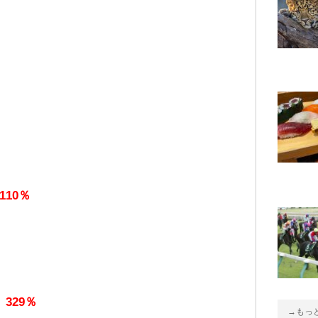
110％
】
329％
→もっ