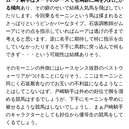
ムーア騎手はダートのレースでも馬群に馬を入れたが
る傾向
あり、その癖のせいで結構人気馬を飛ばしてい
たりします。今回乗るモーニンという馬は揉まれると
さっぱりというピンかパーなタイプ。石坂調教師がム
ーアにその点を指示していればムーアは逃げの手まで
考えると思います。逆に名手に期待して特に指示を出
していなかったりすると下手に馬群に突っ込んで何も
できず・・・という可能性は結構ありそう。
そのモーニンの外側にはレースセンス抜群のベストウ
ォーリアがつけることになりそう。ここはモーニンと
同じく石坂厩舎なのでお互いの不利益になるようなこ
とはしてこないはず。戸崎騎手は外めの好位で脚を溜
める競馬はするでしょうが、下手にモーニンを早めに
被せるような競馬はしないでしょうし、まぁ戸崎騎手
のキャラクターとしても好位から優等生の競馬をして
くるでしょう。