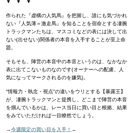
▼ ▼ ▼
作られた『虚構の人気馬』を把握し、誰にも気づかれ
ない『人気薄＝激走馬』を知ることを宿命とする凄腕
トラックマンたちは、マスコミなどの表には決して出
ない(出せない)関係者の本音を入手することが至上命
題。
そもそも、陣営の本音中の本音というのは、なかなか
表に出てこないものなのです(オーナーへの配慮、人
気になってマークされるのを嫌気)。
“情報力・執念・視点”の違いをウリとする【暴露王】
が、凄腕トラックマンと提携し、どこまで陣営の本音
を掴んでいるかは、レース当日に買い目と根拠、結果
をみていただければ一目瞭然でしょう。
→
今週限定の買い目を入手！
←