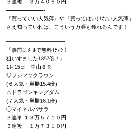
３連複 ３万４０６０円
———————-
『買っていい人気薄』や『買ってはいけない人気薄』
さえ知っていれば、こういう万券も獲れるんです！
━━━━━━━━━━━
『事前にﾒｰﾙで無料ｲﾁｵｼ！
狙いすました1357倍！』
1月15日 中山８Ｒ
◎フジマサクラウン
(６人気・単勝15.4倍)
△ドラゴンキングダム
(７人気・単勝18.1倍)
◯マイネルバサラ
３連単 １３万５７１０円
３連複 １万７３１０円
———————-