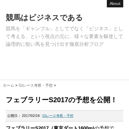
About
競馬はビジネスである
競馬を「ギャンブル」としてでなく「ビジネス」とし
て考える、という視点の元に、様々な要素を駆使して
論理的に狙い馬を見つけ出す徹底分析ブログ
ホーム
>
GIレース考察・予想
>
フェブラリーS2017の予想を公開！
公開日：
2017/02/18
:
GIレース考察・予想
フェブラリーS2017（東京ダート1600m)
の予想で