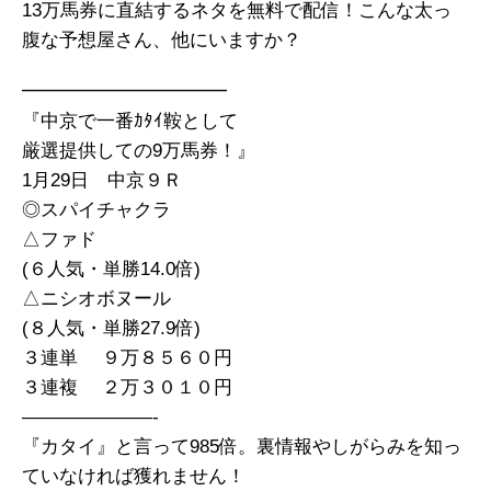
13万馬券に直結するネタを無料で配信！こんな太っ
腹な予想屋さん、他にいますか？
━━━━━━━━━━━
『中京で一番ｶﾀｲ鞍として
厳選提供しての9万馬券！』
1月29日 中京９Ｒ
◎スパイチャクラ
△ファド
(６人気・単勝14.0倍)
△ニシオボヌール
(８人気・単勝27.9倍)
３連単 ９万８５６０円
３連複 ２万３０１０円
———————-
『カタイ』と言って985倍。裏情報やしがらみを知っ
ていなければ獲れません！