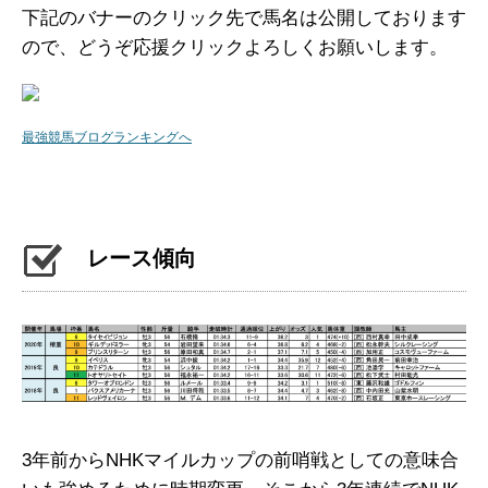
下記のバナーのクリック先で馬名は公開しております
ので、どうぞ応援クリックよろしくお願いします。
最強競馬ブログランキングへ
レース傾向
3年前からNHKマイルカップの前哨戦としての意味合