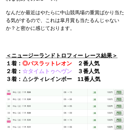
なんだか最近はやたらに中山競馬場の重賞ばかり当た
る気がするので、これは皐月賞も当たるんじゃない
か？と密かに感じております。
＜ニュージーランドトロフィー レース結果＞
１着：
◎バスラットレオン
２番人気
２着：
☆タイムトゥヘヴン
３番人気
３着：△シティレインボー 11番人気