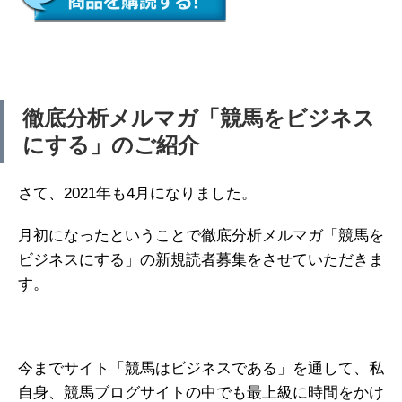
徹底分析メルマガ「競馬をビジネス
にする」のご紹介
さて、2021年も4月になりました。
月初になったということで徹底分析メルマガ「競馬を
ビジネスにする」の新規読者募集をさせていただきま
す。
今までサイト「競馬はビジネスである」を通して、私
自身、競馬ブログサイトの中でも最上級に時間をかけ