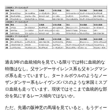
過去3年の血統傾向を見ている限りでは特に血統的な
特徴はなし。父サンデーサイレンス系も父キングマン
ボ系も走っていますし、タートルボウルのようなノー
ザンダンサー系もレイヴンズパスのような米国ミスプ
ロ血統も走っています。現状ではそこまで血統的な部
分を気にするレース傾向ではないか。
ただ、先週の阪神芝の馬場を見ていると、もうディー