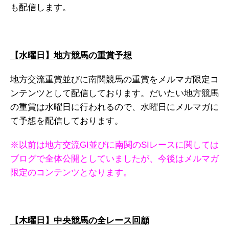
も配信します。
【水曜日】地方競馬の重賞予想
地方交流重賞並びに南関競馬の重賞をメルマガ限定コ
ンテンツとして配信しております。だいたい地方競馬
の重賞は水曜日に行われるので、水曜日にメルマガに
て予想を配信しております。
※以前は地方交流GI並びに南関のSIレースに関しては
ブログで全体公開としていましたが、今後はメルマガ
限定のコンテンツとなります。
【木曜日】中央競馬の全レース回顧