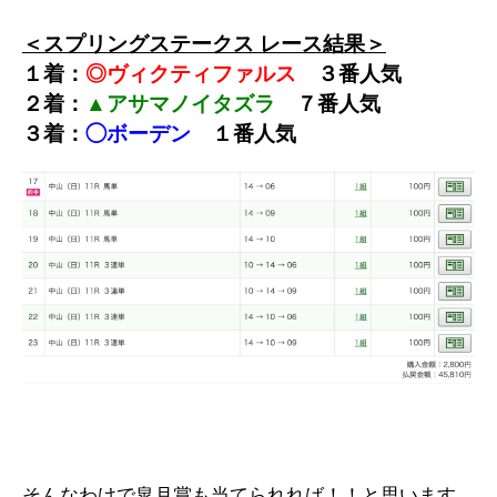
＜スプリングステークス レース結果＞
１着：
◎ヴィクティファルス
３番人気
２着：
▲アサマノイタズラ
７
番人気
３着：
◯ボーデン
１番人気
そんなわけで皐月賞も当てられれば！！と思います。