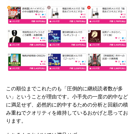
この順位までこれたのも「圧倒的に継続読者数が多
い」ということが理由です。小手先の一度の的中など
に満足せず、必然的に的中するための分析と回顧の積
み重ねでクオリティを維持しているおかげと思ってお
ります。