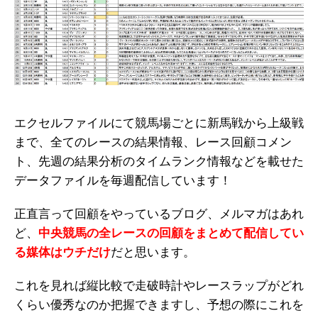
エクセルファイルにて競馬場ごとに新馬戦から上級戦
まで、全てのレースの結果情報、レース回顧コメン
ト、先週の結果分析のタイムランク情報などを載せた
データファイルを毎週配信しています！
正直言って回顧をやっているブログ、メルマガはあれ
ど、
中央競馬の全レースの回顧をまとめて配信してい
る媒体はウチだけ
だと思います。
これを見れば縦比較で走破時計やレースラップがどれ
くらい優秀なのか把握できますし、予想の際にこれを