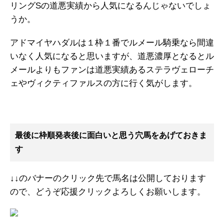
リングSの道悪実績から人気になるんじゃないでしょ
うか。
アドマイヤハダルは１枠１番でルメール騎乗なら間違
いなく人気になると思いますが、道悪濃厚となるとル
メールよりもファンは道悪実績あるステラヴェローチ
ェやヴィクティファルスの方に行く気がします。
最後に枠順発表後に面白いと思う穴馬をあげておきま
す
↓↓のバナーのクリック先で馬名は公開しております
ので、どうぞ応援クリックよろしくお願いします。