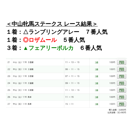
＜中山牝馬ステークス レース結果＞
１着：△ランブリングアレー ７
番人気
１着：
◎ロザムール
５
番人気
３着：
▲フェアリーポルカ
６番人気