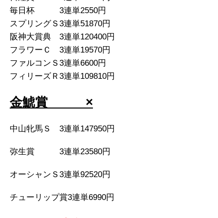
毎日杯 3連単2550円
スプリングＳ3連単51870円
阪神大賞典 3連単120400円
フラワーＣ 3連単19570円
ファルコンＳ3連単6600円
フィリーズＲ3連単109810円
金鯱賞 ×
中山牝馬Ｓ 3連単147950円
弥生賞 3連単23580円
オーシャンＳ3連単92520円
チューリップ賞3連単6990円