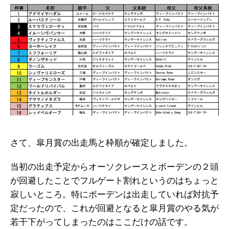
さて、皐月賞の出走馬と枠順が確定しました。
当初の出走予定からオーソクレースとボーデンの２頭
が回避したことでフルゲート割れというのはちょっと
寂しいところ。特にボーデンは出走していれば対抗予
定だったので、これが回避となると皐月賞のやる気が
若干下がってしまったのはここだけの話です。