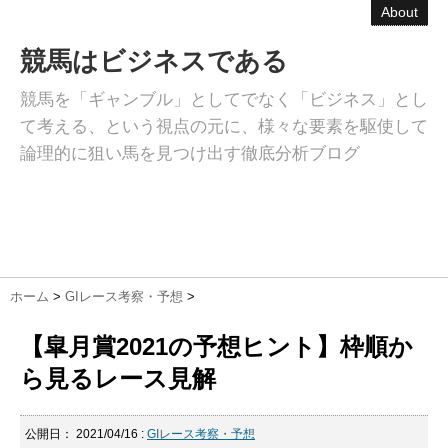
About
競馬はビジネスである
競馬を「ギャンブル」としてでなく「ビジネス」とし
て考える、という視点の元に、様々な要素を駆使して
論理的に狙い馬を見つけ出す徹底分析ブログ
ホーム
>
GIレース考察・予想
>
【皐月賞2021の予想ヒント】枠順か
ら見るレース見解
公開日：
2021/04/16
:
GIレース考察・予想