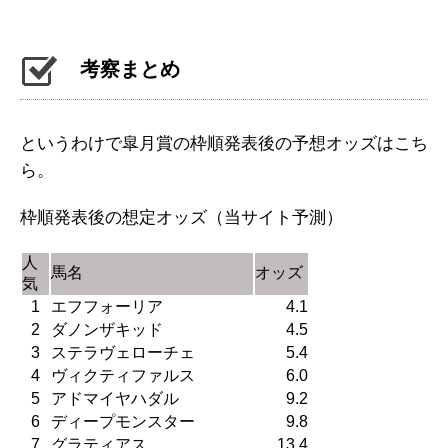
考察まとめ
というわけで皐月賞の枠順発表後の予想オッズはこち
ら。
枠順発表後の想定オッズ（当サイト予測）
人
馬名
オッズ
気
1
エフフォーリア
4.1
2
ダノンザキッド
4.5
3
ステラヴェローチェ
5.4
4
ヴィクティファルス
6.0
5
アドマイヤハダル
9.2
6
ディープモンスター
9.8
7
グラティアス
13.4