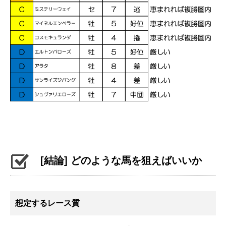
[結論] どのような馬を狙えばいいか
想定するレース質