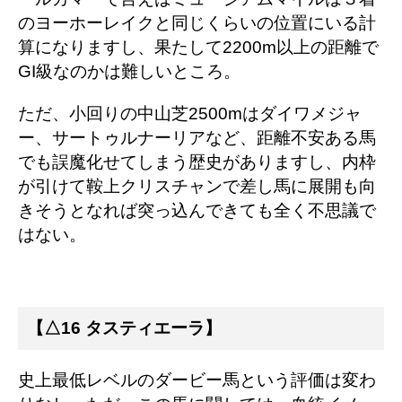
のヨーホーレイクと同じくらいの位置にいる計
算になりますし、果たして2200m以上の距離で
GI級なのかは難しいところ。
ただ、小回りの中山芝2500mはダイワメジャ
ー、サートゥルナーリアなど、距離不安ある馬
でも誤魔化せてしまう歴史がありますし、内枠
が引けて鞍上クリスチャンで差し馬に展開も向
きそうとなれば突っ込んできても全く不思議で
はない。
【△16 タスティエーラ】
史上最低レベルのダービー馬という評価は変わ