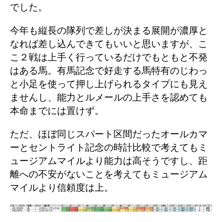
でした。
今年も縦長の隊列で差しが決まる展開が濃厚と
なれば差し込んできてもいいと思いますが、こ
こ２戦は上手く行っているだけでもともと不発
はある馬。有馬記念で好走する馬特有のじわっ
と小足を使って押し上げられるタイプにも見え
ませんし、能力とルメールの上手さを認めても
本命までには置けず。
ただ、ほぼ同じスパート区間だったオールカマ
ーとセントライト記念の時計比較で考えてもミ
ュージアムマイルより能力は高そうですし、距
離への不安がないことを考えてもミュージアム
マイルより信頼度は上。