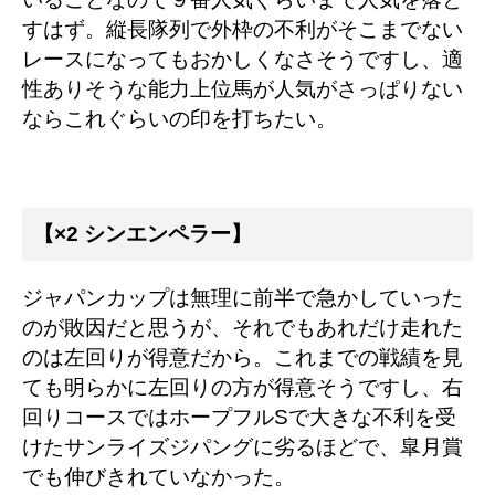
すはず。縦長隊列で外枠の不利がそこまでない
レースになってもおかしくなさそうですし、適
性ありそうな能力上位馬が人気がさっぱりない
ならこれぐらいの印を打ちたい。
【×2 シンエンペラー】
ジャパンカップは無理に前半で急かしていった
のが敗因だと思うが、それでもあれだけ走れた
のは左回りが得意だから。これまでの戦績を見
ても明らかに左回りの方が得意そうですし、右
回りコースではホープフルSで大きな不利を受
けたサンライズジパングに劣るほどで、皐月賞
でも伸びきれていなかった。