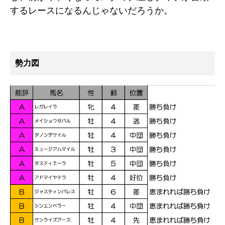
するレースになるんじゃないだろうか。
勢力図