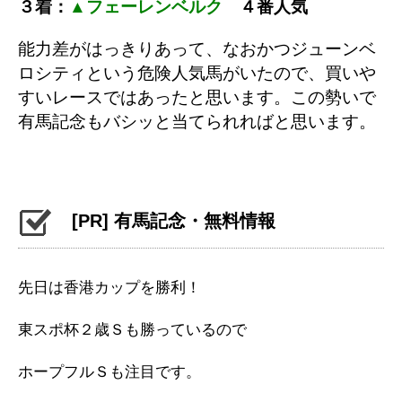
３着：
▲フェーレンベルク
４
番人気
能力差がはっきりあって、なおかつジューンベ
ロシティという危険人気馬がいたので、買いや
すいレースではあったと思います。この勢いで
有馬記念もバシッと当てられればと思います。
[PR] 有馬記念・無料情報
先日は香港カップを勝利！
東スポ杯２歳Ｓも勝っているので
ホープフルＳも注目です。