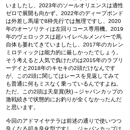
いましたし、2023年のソールオリエンスは適性
ゼロで展開も向かず。2022年のディープボンド
は外差し馬場で8枠先行では無理ですし、2020
年のオーソリティは左回りコース専用機。2019
年のヴェロックスは超ハイレベルメンバーで馬
自体も萎れてきていましたし、2017年のカレン
ミロティックは能力的に厳しかったでしょう。
そう考えると人気で負けたのは2015年のラブリ
ーデイと2018年のキセキの2頭だけなんです
が、この2頭に関してはレースを見返してみて
も普通に何もミスなく乗っているんですよね。
ただ、この2頭は天皇賞(秋)→ジャパンカップの
激戦続きで状態的にお釣りが全くなかったんだ
と思います。
今回のアドマイヤテラは前述の通りで使いつつ
良くなる叩き良化型ですし、ジャパンカップは