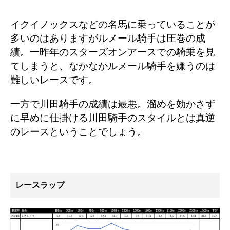
イクイノックスなどの名馬に乗っていることが
多いのはありますがルメール騎手は圧巻の成
績。一昨年のスターズオンアースでの騎乗を見
てしまうと、なかなかルメール騎手を嫌うのは
難しいレースです。
一方で川田騎手の成績は最悪。溜めを効かさず
に早めに仕掛ける川田騎手のスタイルとは真逆
のレースということでしょう。
レースラップ