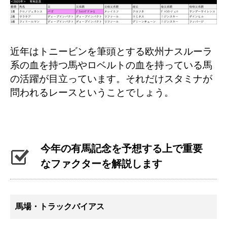
近年はトニービンを筆頭とする欧州ナスルーラ
系の血を持つ馬やロベルトの血を持っている馬
の活躍が目立っています。それだけスタミナが
問われるレースということでしょう。
今年の有馬記念を予想する上で重要
なファクターを解説します
馬場・トラックバイアス