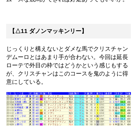
【△11 ダノンマッキンリー】
じっくりと構えないとダメな馬でクリスチャン
デムーロとはあまり手が合わない。今回は延長
ローテで外目の枠ではどうかという感じもする
が、クリスチャンはこのコースを鬼のように得
意にしている。