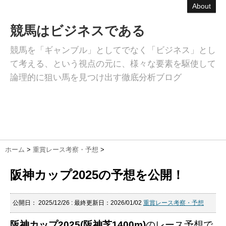
About
競馬はビジネスである
競馬を「ギャンブル」としてでなく「ビジネス」とし
て考える、という視点の元に、様々な要素を駆使して
論理的に狙い馬を見つけ出す徹底分析ブログ
ホーム
>
重賞レース考察・予想
>
阪神カップ2025の予想を公開！
公開日：
2025/12/26
: 最終更新日：2026/01/02
重賞レース考察・予想
阪神カップ2025(阪神芝1400m)
のレース予想で