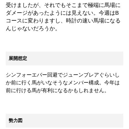
受けましたが、それでもそこまで極端に馬場に
ダメージがあったようには見えない
。今週はB
コースに変わりますし、時計の速い馬場になる
んじゃないだろうか。
展開想定
シンフォーエバー回避でジューンブレアぐらいし
か前に行く馬がいなそうなメンバー構成。今年は
前に行ける馬が有利になるかもしれません。
勢力図