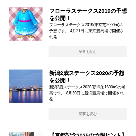
フローラステークス2019の予想
を公開！
フローラステークス2019(東京芝2000m)の
予想です。 4月21日に東京競馬場で開催さ
れ発
記事を読む
新潟2歳ステークス2020の予想
を公開！
新潟2歳ステークス2020(新潟芝1600m)の考
察です。 8月30日に新潟競馬場で開催され
発
記事を読む
【京都記念2025の予想ヒント】