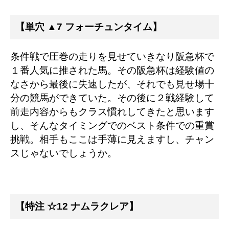
【単穴 ▲7 フォーチュンタイム】
条件戦で圧巻の走りを見せていきなり阪急杯で
１番人気に推された馬。その阪急杯は経験値の
なさから最後に失速したが、それでも見せ場十
分の競馬ができていた。その後に２戦経験して
前走内容からもクラス慣れしてきたと思います
し、そんなタイミングでのベスト条件での重賞
挑戦。相手もここは手薄に見えますし、チャン
スじゃないでしょうか。
【特注 ☆12 ナムラクレア】