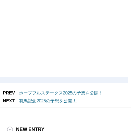
PREV
ホープフルステークス2025の予想を公開！
NEXT
有馬記念2025の予想を公開！
NEW ENTRY