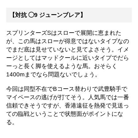
【対抗 ◯9 ジューンブレア】
スプリンターズSはスローで展開に恵まれた
が、この馬はスローが得意ではないタイプなの
でまだ底は見せていないと見てよさそう。イメ
ージとしてはマッドクールに近いタイプでだら
ーっと長く脚を使えるような馬。おそらく
1400mまでなら問題ないでしょう。
今回は同型不在でBコース替わりで武豊騎手で
マイペースの逃げが打てそう。人気馬では一番
信頼できそうですが、香港遠征を熱発で見送っ
ての臨戦ということで状態面がポイントにな
る。