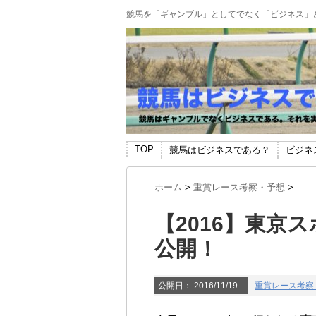
競馬を「ギャンブル」としてでなく「ビジネス」
TOP
競馬はビジネスである？
ビジネ
ホーム
>
重賞レース考察・予想
>
【2016】東京
公開！
公開日：
2016/11/19
:
重賞レース考察