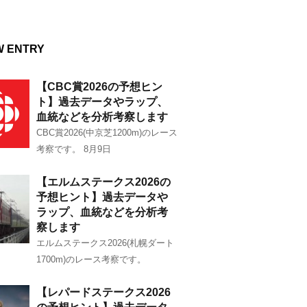
W ENTRY
【CBC賞2026の予想ヒン
ト】過去データやラップ、
血統などを分析考察します
CBC賞2026(中京芝1200m)のレース
考察です。 8月9日
【エルムステークス2026の
予想ヒント】過去データや
ラップ、血統などを分析考
察します
エルムステークス2026(札幌ダート
1700m)のレース考察です。
【レパードステークス2026