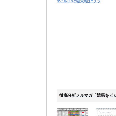
マイルＣＳの超穴馬はコチラ
徹底分析メルマガ「競馬をビ