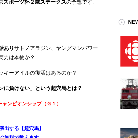
京スポーツ杯２歳ステークス
の予想です。
NE
話あり
サトノアラジン、ヤングマンパワー
実力は本物か？
ッキーアイルの復活はあるのか？
ンに負けない」という超穴馬とは？
ルチャンピオンシップ（Ｇ１）
演出する【超穴馬】
ぐ無料で教えます