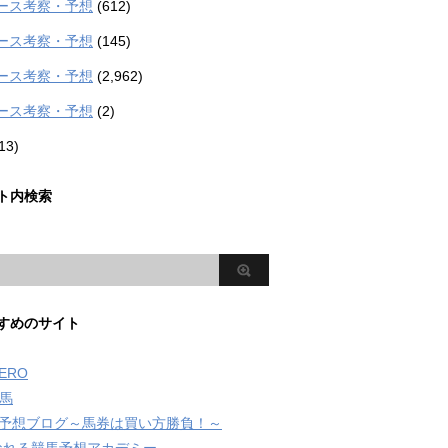
ース考察・予想
(612)
ース考察・予想
(145)
ース考察・予想
(2,962)
ース考察・予想
(2)
13)
ト内検索
すめのサイト
ERO
競馬
馬予想ブログ～馬券は買い方勝負！～