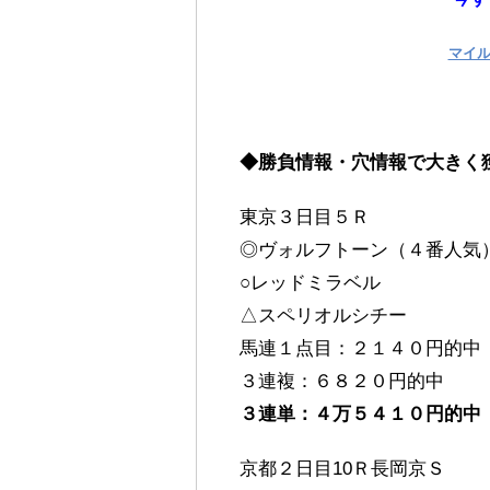
マイ
◆勝負情報・穴情報で大きく
東京３日目５Ｒ
◎ヴォルフトーン（４番人気
○レッドミラベル
△スペリオルシチー
馬連１点目：２１４０円的中
３連複：６８２０円的中
３連単：４万５４１０円的中
京都２日目10Ｒ長岡京Ｓ