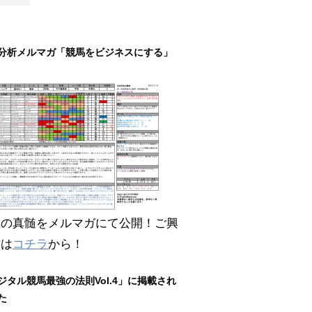
分析メルマガ「競馬をビジネスにする」
想の真髄をメルマガにて公開！ご興
方は
コチラ
から！
ジタル競馬最強の法則Vol.4」に掲載され
た