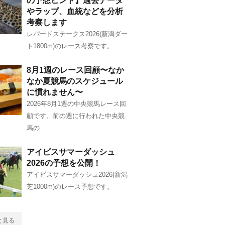
の予想ヒント】過去データ
やラップ、血統などを分析
考察します
レパードステークス2026(新潟ダー
ト1800m)のレース考察です。
8月1週のレース回顧〜なか
なか夏競馬のスケジュール
に慣れません〜
2026年8月1週の中央競馬レース回
顧です。前の週に行われた中央競
馬の
アイビスサマーダッシュ
2026の予想を公開！
アイビスサマーダッシュ2026(新潟
芝1000m)のレース予想です。
と見る