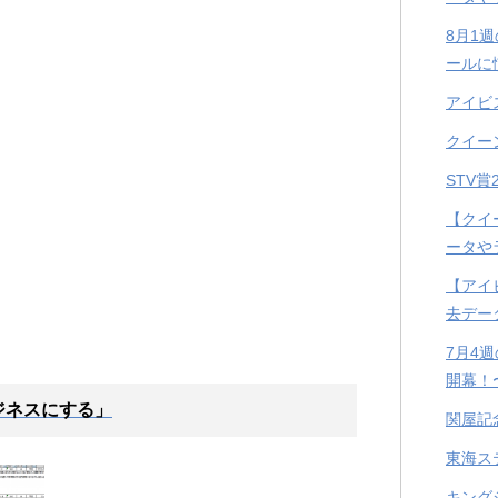
8月1
ールに
アイビ
クイー
STV賞
【クイ
ータや
【アイ
去デー
7月4
開幕！
ジネスにする」
関屋記
東海ス
キング