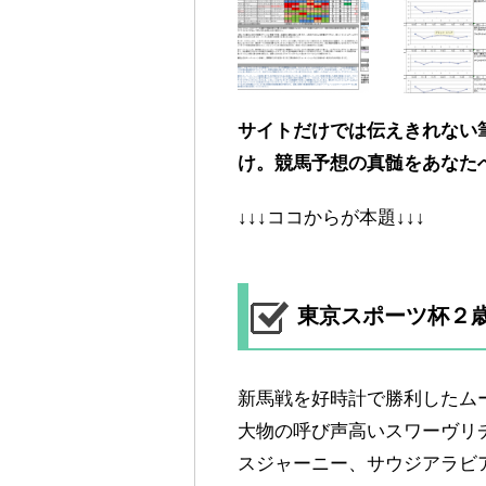
サイトだけでは伝えきれない
け。
競馬予想の真髄をあなた
↓↓↓ココからが本題↓↓↓
東京スポーツ杯２
新馬戦を好時計で勝利したム
大物の呼び声高いスワーヴリ
スジャーニー、サウジアラビ