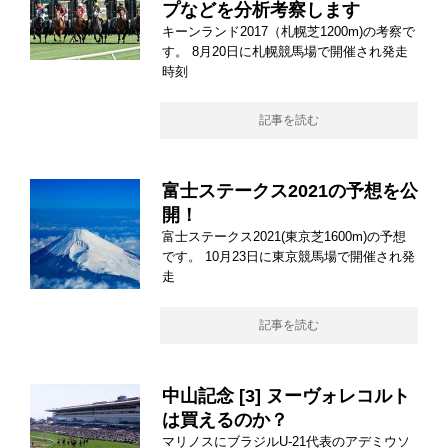
プなどを分析考察します
キーンランド2017（札幌芝1200m)の考察で
す。 8月20日に札幌競馬場で開催され発走
時刻
記事を読む
富士ステークス2021の予想を公
開！
富士ステークス2021(東京芝1600m)の予想
です。 10月23日に東京競馬場で開催され発
走
記事を読む
中山記念 [3] ヌーヴォレコルト
は買えるのか？
マリノスにブラジルU-21代表のアデミウソ