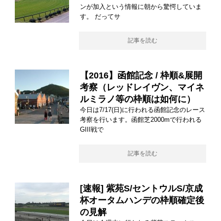
ンが加入という情報に朝から驚愕していま
す。 だってサ
記事を読む
【2016】函館記念 / 枠順&展開
考察（レッドレイヴン、マイネ
ルミラノ等の枠順は如何に）
今日は7/17(日)に行われる函館記念のレース
考察を行います。函館芝2000mで行われる
GIII戦で
記事を読む
[速報] 紫苑S/セントウルS/京成
杯オータムハンデの枠順確定後
の見解