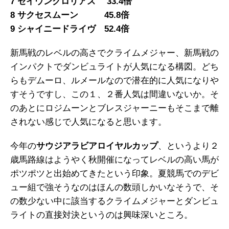
7 セイウングロリアス 33.4倍
8 サクセスムーン 45.8倍
9 シャイニードライヴ 52.4倍
新馬戦のレベルの高さでクライムメジャー、新馬戦の
インパクトでダンビュライトが人気になる構図。どち
らもデムーロ、ルメールなので潜在的に人気になりや
すそうですし、この１、２番人気は間違いないか。そ
のあとにロジムーンとブレスジャーニーもそこまで離
されない感じで人気になると思います。
今年の
サウジアラビアロイヤルカップ
、というより２
歳馬路線はようやく秋開催になってレベルの高い馬が
ポツポツと出始めてきたという印象。夏競馬でのデビ
ュー組で強そうなのはほんの数頭しかいなそうで、そ
の数少ない中に該当するクライムメジャーとダンビュ
ライトの直接対決というのは興味深いところ。