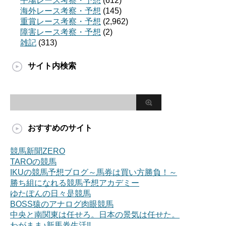
平場レース考察・予想
(612)
海外レース考察・予想
(145)
重賞レース考察・予想
(2,962)
障害レース考察・予想
(2)
雑記
(313)
サイト内検索
おすすめのサイト
競馬新聞ZERO
TAROの競馬
IKUの競馬予想ブログ～馬券は買い方勝負！～
勝ち組になれる競馬予想アカデミー
ゆたぽんの日々是競馬
BOSS猿のアナログ肉眼競馬
中央と南関東は任せろ。日本の景気は任せた。
わがまま♪新馬券生活!!