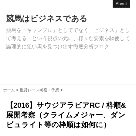
About
競馬はビジネスである
競馬を「ギャンブル」としてでなく「ビジネス」とし
て考える、という視点の元に、様々な要素を駆使して
論理的に狙い馬を見つけ出す徹底分析ブログ
ホーム
>
重賞レース考察・予想
>
【2016】サウジアラビアRC / 枠順&
展開考察（クライムメジャー、ダン
ビュライト等の枠順は如何に）