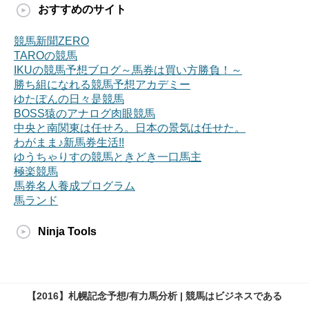
おすすめのサイト
競馬新聞ZERO
TAROの競馬
IKUの競馬予想ブログ～馬券は買い方勝負！～
勝ち組になれる競馬予想アカデミー
ゆたぽんの日々是競馬
BOSS猿のアナログ肉眼競馬
中央と南関東は任せろ。日本の景気は任せた。
わがまま♪新馬券生活!!
ゆうちゃりすの競馬ときどき一口馬主
極楽競馬
馬券名人養成プログラム
馬ランド
Ninja Tools
【2016】札幌記念予想/有力馬分析 | 競馬はビジネスである