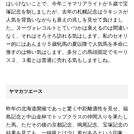
はいけないことで、今年こそマリアライトが５歳で宝
塚記念を制しましたが、去年の札幌記念はラキシスが
人気を背負いながらも衰えの兆しを見せて負けまし
た。ヌーヴォレコルトとていつかは衰えるのは間違い
なく、それはそろそろ訪れる気はします。私のセオリ
ー的にはあんまり５歳牝馬の夏以降で人気馬を本命に
推すのは怖い気はします。多分この馬頭固定でモーリ
ス２、３着とは普通に売れる気もしますしね。
ヤマカツエース
昨年の北海道開催であっと驚く中距離適性を見せ、福
島記念と中山金杯でトップクラスの仲間入りを果たし
た馬。ただその後の京都記念、鳴尾記念、宝塚記念の
結果を見ても、一線級とは少し差があるという印象。