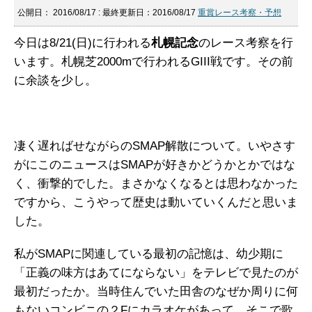
公開日：
2016/08/17
: 最終更新日：2016/08/17
重賞レース考察・予想
今日は8/21(日)に行われる
札幌記念
のレース考察を行
います。札幌芝2000mで行われるGIII戦です。その前
に余談を少し。
凄く遅ればせながらのSMAP解散について。いやさす
がにこのニュースはSMAPが好きかどうかとかではな
く、衝撃的でした。まさかなくなるとは思わなかった
ですから、こうやって歴史は動いていくんだと思いま
した。
私がSMAPに関連している最初の記憶は、幼少期に
「正義の味方はあてにならない」をテレビで見たのが
最初だったか。当時住んでいた田舎のなぜか周りに何
もないコンビニの２Fにカラオケがあって、そこで歌