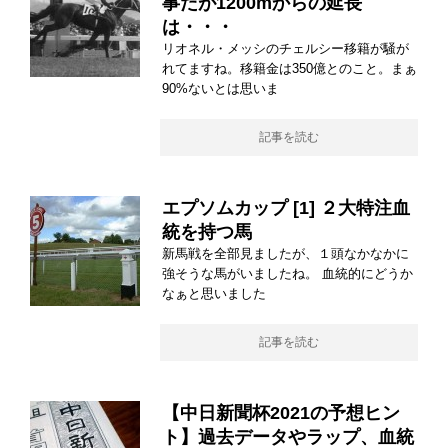
事だが1200mからの延長
は・・・
リオネル・メッシのチェルシー移籍が騒が
れてますね。移籍金は350億とのこと。まぁ
90%ないとは思いま
記事を読む
エプソムカップ [1] ２大特注血
統を持つ馬
新馬戦を全部見ましたが、１頭なかなかに
強そうな馬がいましたね。 血統的にどうか
なぁと思いました
記事を読む
【中日新聞杯2021の予想ヒン
ト】過去データやラップ、血統