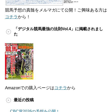
競馬予想の真髄をメルマガにて公開！ご興味ある方は
コチラ
から！
「デジタル競馬最強の法則Vol.4」に掲載されまし
た
Amazonでの購入ページは
コチラ
から
最近の投稿
CBC賞2026の予想を公開！