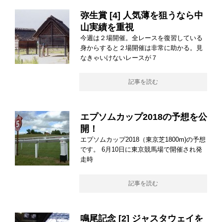
弥生賞 [4] 人気薄を狙うなら中
山実績を重視
今週は２場開催。全レースを復習している
身からすると２場開催は非常に助かる。見
なきゃいけないレースが７
記事を読む
エプソムカップ2018の予想を公
開！
エプソムカップ2018（東京芝1800m)の予想
です。 6月10日に東京競馬場で開催され発
走時
記事を読む
鳴尾記念 [2] ジャスタウェイを