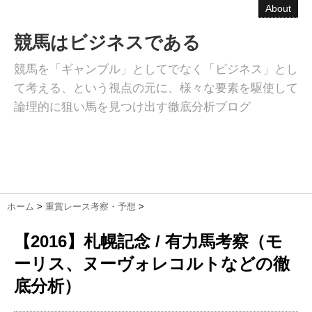
About
競馬はビジネスである
競馬を「ギャンブル」としてでなく「ビジネス」とし
て考える、という視点の元に、様々な要素を駆使して
論理的に狙い馬を見つけ出す徹底分析ブログ
ホーム
>
重賞レース考察・予想
>
【2016】札幌記念 / 有力馬考察（モ
ーリス、ヌーヴォレコルトなどの徹
底分析）