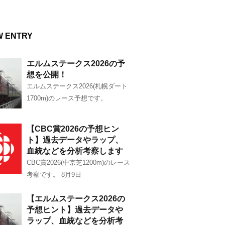
W ENTRY
エルムステークス2026の予
想を公開！
エルムステークス2026(札幌ダート
1700m)のレース予想です。
【CBC賞2026の予想ヒン
ト】過去データやラップ、
血統などを分析考察します
CBC賞2026(中京芝1200m)のレース
考察です。 8月9日
【エルムステークス2026の
予想ヒント】過去データや
ラップ、血統などを分析考