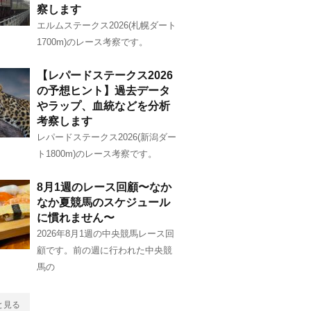
察します
エルムステークス2026(札幌ダート
1700m)のレース考察です。
【レパードステークス2026
の予想ヒント】過去データ
やラップ、血統などを分析
考察します
レパードステークス2026(新潟ダー
ト1800m)のレース考察です。
8月1週のレース回顧〜なか
なか夏競馬のスケジュール
に慣れません〜
2026年8月1週の中央競馬レース回
顧です。前の週に行われた中央競
馬の
と見る