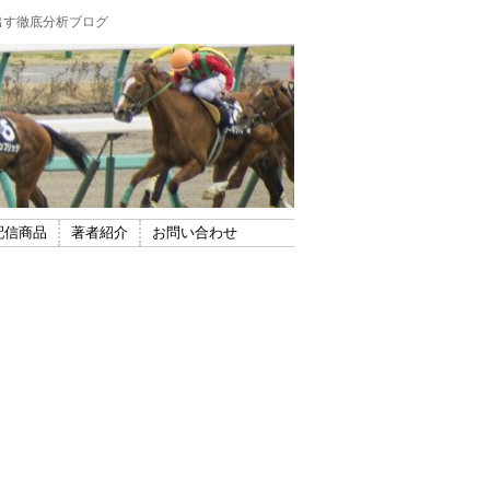
出す徹底分析ブログ
配信商品
著者紹介
お問い合わせ