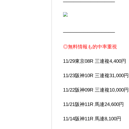
───────────────
───────────────
◎無料情報も的中率重視
11/29東京08R 三連複4,400円
11/23阪神10R 三連複31,000円
11/22阪神09R 三連複10,000円
11/21阪神11R 馬連24,600円
11/14阪神11R 馬連8,100円