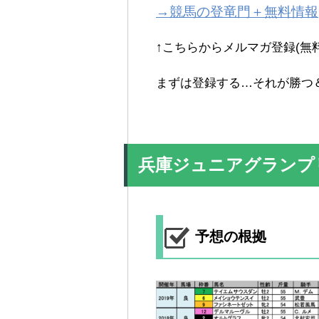
→競馬の登竜門＋無料情報
↑こちらからメルマガ登録(無料
まずは登録する…それが勝つ
兵庫ジュニアグランプリ 
予想の根拠