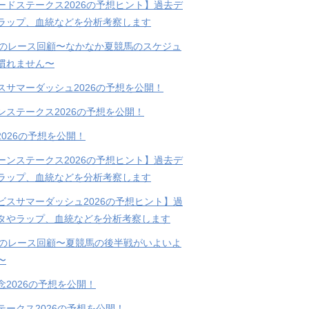
ードステークス2026の予想ヒント】過去デ
ラップ、血統などを分析考察します
週のレース回顧〜なかなか夏競馬のスケジュ
慣れません〜
スサマーダッシュ2026の予想を公開！
ンステークス2026の予想を公開！
2026の予想を公開！
ーンステークス2026の予想ヒント】過去デ
ラップ、血統などを分析考察します
ビスサマーダッシュ2026の予想ヒント】過
タやラップ、血統などを分析考察します
週のレース回顧〜夏競馬の後半戦がいよいよ
〜
念2026の予想を公開！
テークス2026の予想を公開！