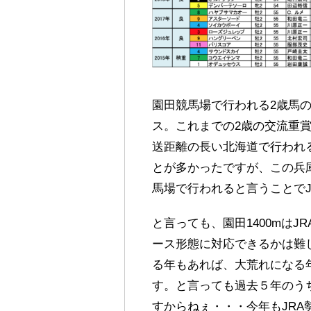
園田競馬場で行われる2歳馬
ス。これまでの2歳の交流重賞
送距離の長い北海道で行われ
とが多かったですが、この兵
馬場で行われると言うことで
と言っても、園田1400mは
ース形態に対応できるかは難
る年もあれば、大荒れになる
す。と言っても過去５年のう
すからねぇ・・・今年もJR