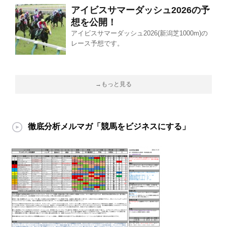
アイビスサマーダッシュ2026の予
想を公開！
アイビスサマーダッシュ2026(新潟芝1000m)の
レース予想です。
→もっと見る
徹底分析メルマガ「競馬をビジネスにする」