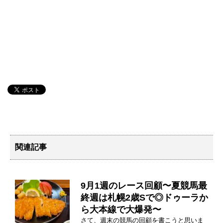
関連記事
9月1週のレース回顧〜夏競馬最
終週は札幌2歳Sで◎ドゥーラか
ら大本線で大爆発〜
さて、週末の競馬の回顧を書こうと思いま