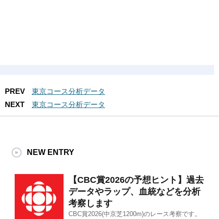
PREV
東京コース分析データ
NEXT
東京コース分析データ
NEW ENTRY
【CBC賞2026の予想ヒント】過去
データやラップ、血統などを分析
考察します
CBC賞2026(中京芝1200m)のレース考察です。