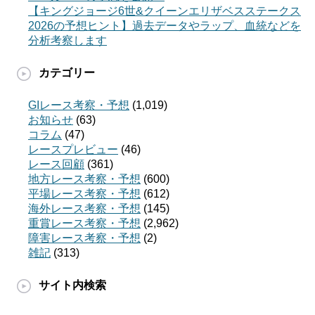
【キングジョージ6世&クイーンエリザベスステークス
2026の予想ヒント】過去データやラップ、血統などを
分析考察します
カテゴリー
GIレース考察・予想
(1,019)
お知らせ
(63)
コラム
(47)
レースプレビュー
(46)
レース回顧
(361)
地方レース考察・予想
(600)
平場レース考察・予想
(612)
海外レース考察・予想
(145)
重賞レース考察・予想
(2,962)
障害レース考察・予想
(2)
雑記
(313)
サイト内検索