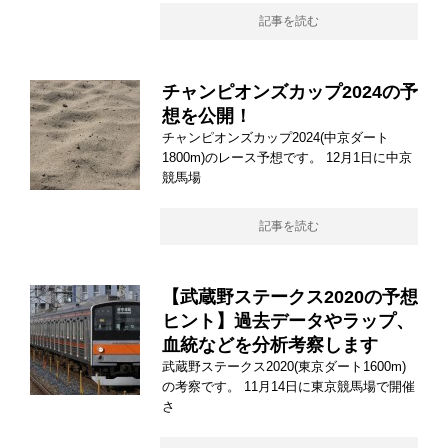
記事を読む
チャンピオンズカップ2024の予
想を公開！
チャンピオンズカップ2024(中京ダート
1800m)のレース予想です。 12月1日に中京
競馬場
記事を読む
【武蔵野ステークス2020の予想
ヒント】過去データやラップ、
血統などを分析考察します
武蔵野ステークス2020(東京ダート1600m)
の考察です。 11月14日に東京競馬場で開催
さ