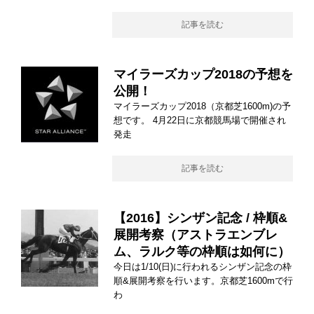
記事を読む
マイラーズカップ2018の予想を
公開！
マイラーズカップ2018（京都芝1600m)の予
想です。 4月22日に京都競馬場で開催され
発走
記事を読む
【2016】シンザン記念 / 枠順&
展開考察（アストラエンブレ
ム、ラルク等の枠順は如何に）
今日は1/10(日)に行われるシンザン記念の枠
順&展開考察を行います。京都芝1600mで行
わ