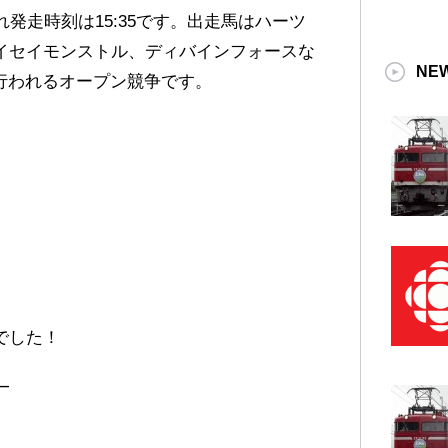
れ発走時刻は15:35です。出走馬はハーツ
イセイモンストル、ディバインフォースな
NE
で行われるオープン競争です。
でした！
━