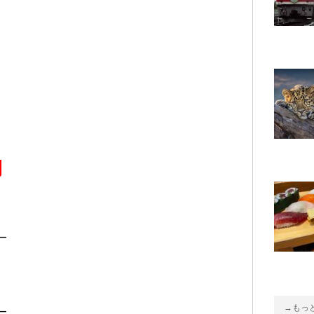
円
━
→もっ
━