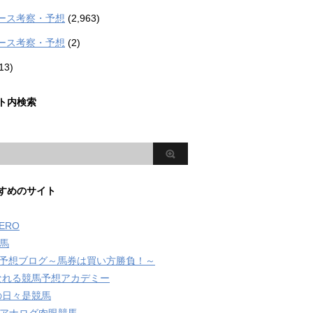
ース考察・予想
(2,963)
ース考察・予想
(2)
13)
ト内検索
すめのサイト
ERO
競馬
馬予想ブログ～馬券は買い方勝負！～
なれる競馬予想アカデミー
の日々是競馬