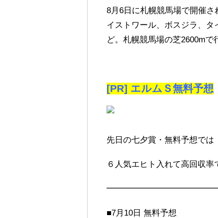
8月6日に札幌競馬場で開催さ
イストワール、ボスジラ、タ
ど。札幌競馬場の芝2600m
[PR] エルムＳ無料予想
先日の七夕賞・無料予想では
６人気エヒト入れて高回収率
━━━━━━━━━━━━━
■7月10日 無料予想