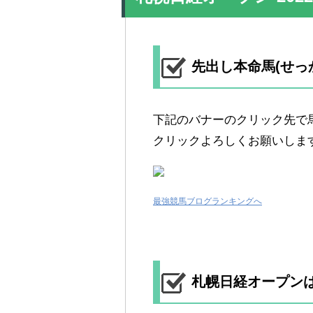
先出し本命馬(せっ
下記のバナーのクリック先で
クリックよろしくお願いしま
最強競馬ブログランキングへ
札幌日経オープン