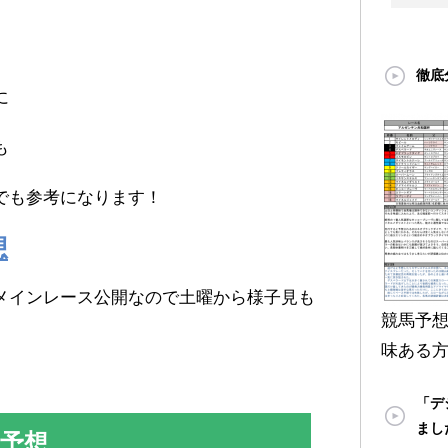
徹底
に
も
でも参考になります！
想
メインレース公開なので土曜から様子見も
競馬予
味ある
「デ
まし
2予想