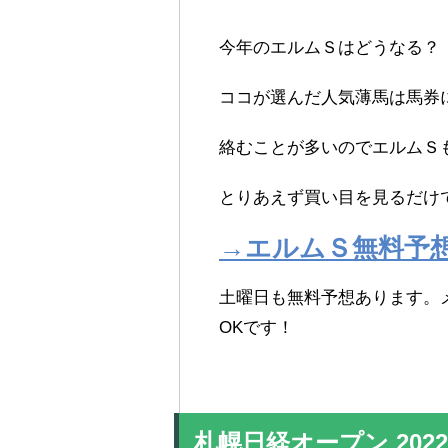
今年のエルムＳはどうなる？
ココが選んだ人気薄馬は馬券
絡むことが多いのでエルムＳ
とりあえず買い目を見るだけ
→エルムＳ無料予
土曜日も無料予想あります。
OKです！
札幌日経オープン 202