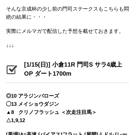
そんな京成杯の少し前の門司ステークスもこちらも悶
絶の結果に・・・
実際にメルマガで配信した予想を載せておきます。
↓↓↓
[1/15(日)] 小倉11R 門司S サラ4歳上
OP ダート1700m
◎10 アラジンバローズ
◯13 メイショウダジン
▲8 クリノフラッシュ ＜次走注目馬＞
△1,9,12
[馬場]A=高速 [バイアス]フラット [展開]ミドル [レー