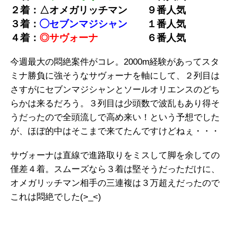
２着：△オメガリッチマン ９
番人気
３着：
◯セブンマジシャン
１
番人気
４着：
◎サヴォーナ
６
番人気
今週最大の悶絶案件がコレ。2000m経験があってスタ
ミナ勝負に強そうなサヴォーナを軸にして、２列目は
さすがにセブンマジシャンとソールオリエンスのどち
らかは来るだろう。３列目は少頭数で波乱もあり得そ
うだったので全頭流しで高め来い！という予想でした
が、ほぼ的中はそこまで来てたんですけどねぇ・・・
サヴォーナは直線で進路取りをミスして脚を余しての
僅差４着。スムーズなら３着は堅そうだっただけに、
オメガリッチマン相手の三連複は３万超えだったので
これは悶絶でした(>_<)