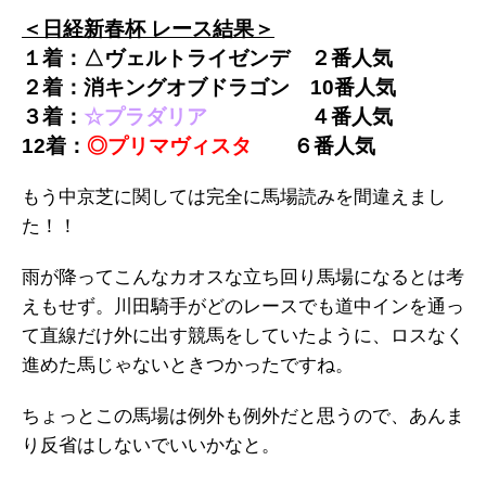
＜日経新春杯 レース結果＞
１着：△ヴェルトライゼンデ ２
番人気
２着：消キングオブドラゴン
10
番人気
３着：
☆プラダリア
４
番人気
12着：
◎プリマヴィスタ
６
番人気
もう中京芝に関しては完全に馬場読みを間違えまし
た！！
雨が降ってこんなカオスな立ち回り馬場になるとは考
えもせず。川田騎手がどのレースでも道中インを通っ
て直線だけ外に出す競馬をしていたように、ロスなく
進めた馬じゃないときつかったですね。
ちょっとこの馬場は例外も例外だと思うので、あんま
り反省はしないでいいかなと。