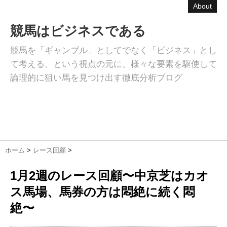
About
競馬はビジネスである
競馬を「ギャンブル」としてでなく「ビジネス」とし
て考える、という視点の元に、様々な要素を駆使して
論理的に狙い馬を見つけ出す徹底分析ブログ
ホーム
>
レース回顧
>
1月2週のレース回顧〜中京芝はカオ
ス馬場、馬券の方は悶絶に続く悶
絶〜