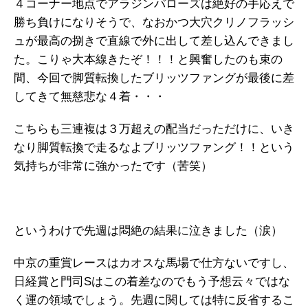
４コーナー地点でアラジンバローズは絶好の手応えで
勝ち負けになりそうで、なおかつ大穴クリノフラッシ
ュが最高の捌きで直線で外に出して差し込んできまし
た。こりゃ大本線きたぞ！！！と興奮したのも束の
間、今回で脚質転換したブリッツファングが最後に差
してきて無慈悲な４着・・・
こちらも三連複は３万超えの配当だっただけに、いき
なり脚質転換で走るなよブリッツファング！！という
気持ちが非常に強かったです（苦笑）
というわけで先週は悶絶の結果に泣きました（涙）
中京の重賞レースはカオスな馬場で仕方ないですし、
日経賞と門司Sはこの着差なのでもう予想云々ではな
く運の領域でしょう。先週に関しては特に反省するこ