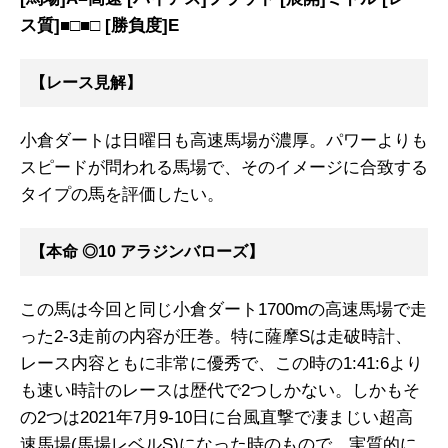
ス質]■□■□ [勝負度]E
【レース見解】
小倉ダートは日曜日も高速馬場が濃厚。パワーよりも
スピードが問われる馬場で、そのイメージに合致する
タイプの馬を評価したい。
【本命 ◎10 アラジンバローズ】
この馬は今回と同じ小倉ダート1700mの高速馬場で走
った2-3走前の内容が圧巻。特に薩摩Sは走破時計、
レース内容ともに非常に優秀で、この時の1:41:6より
も速い時計のレースは歴代で2つしかない。しかもそ
の2つは2021年7月9-10日に台風直撃で凄まじい超高
速馬場(馬場レベルS)になった時のもので、実質的に