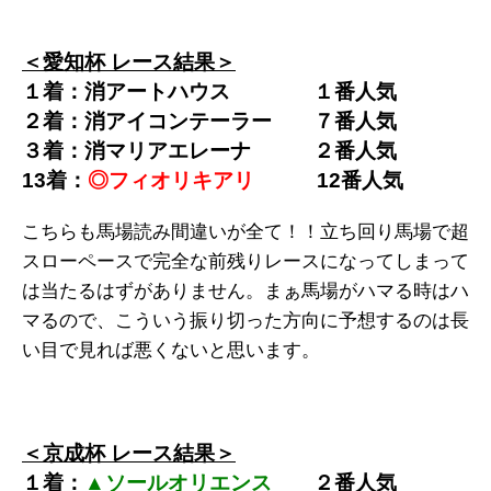
＜愛知杯 レース結果＞
１着：消アートハウス
１
番人気
２着：消アイコンテーラー ７
番人気
３着：消マリアエレーナ
２
番人気
13着：
◎フィオリキアリ
12
番人気
こちらも馬場読み間違いが全て！！立ち回り馬場で超
スローペースで完全な前残りレースになってしまって
は当たるはずがありません。まぁ馬場がハマる時はハ
マるので、こういう振り切った方向に予想するのは長
い目で見れば悪くないと思います。
＜京成杯 レース結果＞
１着：
▲ソールオリエンス
２
番人気