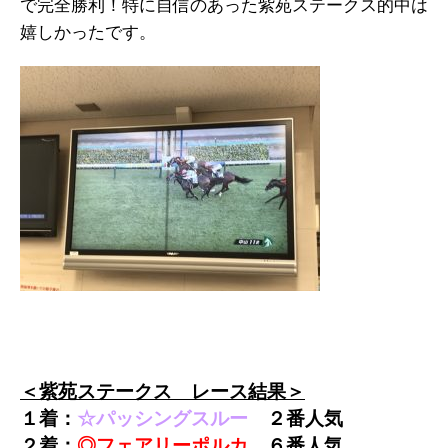
で完全勝利！特に自信のあった紫苑ステークス的中は
嬉しかったです。
＜紫苑ステークス レース結果＞
１着：
☆パッシングスルー
２番人気
２着：
◎フェアリーポルカ
６
番人気