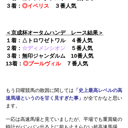
３着：
◎イベリス
３番人気
＜京成杯オータムハンデ レース結果＞
１着：△トロワゼトワル ４番人気
２着：
☆ディメンシオン
５番人気
３着：無印ジャンダルム 10番人気
13着：
◎プールヴィル
７
番人気
もう日曜競馬の敗因に関しては
「史上最高レベルの高
速馬場というのを甘く見すぎた事」
が全てかなと思い
ます。
一応は高速馬場と見ていましたが、平場でも重賞級の
時計がバンバン出る上に前も止まらない超高速馬場、