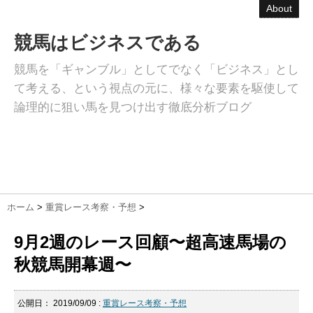
About
競馬はビジネスである
競馬を「ギャンブル」としてでなく「ビジネス」とし
て考える、という視点の元に、様々な要素を駆使して
論理的に狙い馬を見つけ出す徹底分析ブログ
ホーム
>
重賞レース考察・予想
>
9月2週のレース回顧〜超高速馬場の
秋競馬開幕週〜
公開日：
2019/09/09
:
重賞レース考察・予想