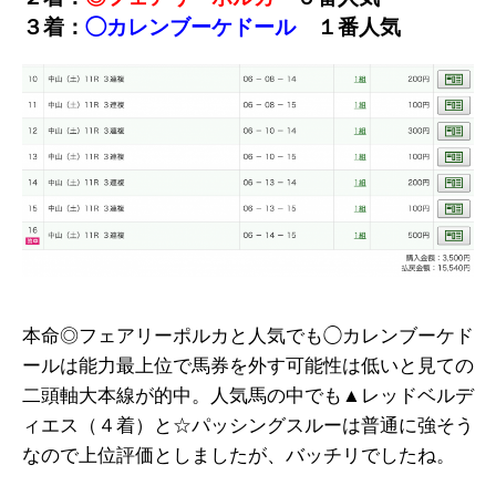
３着：
◯カレンブーケドール
１番人気
本命◎フェアリーポルカと人気でも◯カレンブーケド
ールは能力最上位で馬券を外す可能性は低いと見ての
二頭軸大本線が的中。人気馬の中でも▲レッドベルデ
ィエス（４着）と☆パッシングスルーは普通に強そう
なので上位評価としましたが、バッチリでしたね。