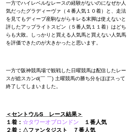
一方でハイレベルなレースの経験がないのになぜか人
気だったグラディーヴァ（４番人気１０着）と、走法
を見てもディープ産駒ながらキレる末脚は使えないと
評したアップライトスピン（５番人気１１着）はどち
らも大敗。しっかりと買える人気馬と買えない人気馬
を評価できたのが大きかったと思います。
一方で阪神競馬場で観戦した日曜競馬は配信したレー
スが総スカンd(￣ ￣) 土曜競馬の勝ち分をほぼスって
終了してしまいました。
＜セントウルS レース結果＞
１着：
☆タワーオブロンドン
１番人気
２着：△ファンタジスト ７番人気