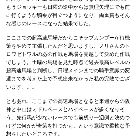
もうジョッキーも日曜の途中からは無理矢理にでも前
に行くような騎乗が目立つようになり、両重賞もそん
な感じのレースになった結果でした。
ここまでの超高速馬場だからこそラブカンプーが待機
策をやめて主張したんだと思いますし、ノリさんのト
ロワゼトワルのあの作戦も馬場を見越して決めた作戦
でしょう。土曜の馬場を見た時点で過去最高レベルの
超高速馬場と判断し、日曜メインまでの騎手意識の変
遷までを考えた上で予想出来なかった私の完敗でござ
います。。。
ともあれ、ここまでの高速馬場となると来週からの阪
神と中山はミドルペースとハイペースが多くなりそ
う。先行馬が少ないレースでも前残り一辺倒と決めつ
けずに何かが奇策を打つかも、という意識で柔軟な予
想をしたいところです。