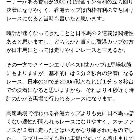
ーナーがある香港芝2000mは完全イン有利の立ち回り
決着になりやすく、香港カップは内枠有利の立ち回り
レースになると当時も書いたと思います。
時計が速くなってきたことと日本馬の２連覇は関連性
あると思いますし、どちらかと言えば香港カップの方
が日本馬にとっては走りやすいレースと言えるか。
その一方でクイーンエリザベスII世カップは馬場状態
にもよりますが、基本的には２分２秒台の決着になる
レース。日本のGIで芝2000m戦となれば１分５８秒台
での決着になると思いますから、それより４秒近く時
計のかかる馬場で行われるレースになります。
高速馬場で行われる香港カップよりも更に日本馬っぽ
くない適性が問われるレースになりやすく、ステファ
ノスが２着に走ったとはいえかなり離されたものでし
たし、ラブリーデイも重い馬場に泣いて４着止まりで