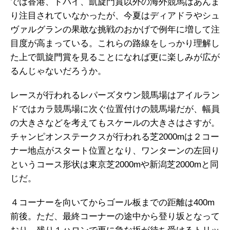
では香港、ドバイ、凱旋門賞以外の海外競馬はあんま
り注目されていなかったが、今夏はディアドラやシュ
ヴァルグランの果敢な挑戦のおかげで例年に増して注
目度が高まっている。これらの路線をしっかり理解し
た上で凱旋門賞を見ることになれば更に楽しみが広が
るんじゃないだろうか。
レースが行われるレパーズタウン競馬場はアイルラン
ドではカラ競馬場に次ぐ位置付けの競馬場だが、幅員
の大きさなどを考えてもスケールの大きさはさすが。
チャンピオンステークスが行われる芝2000mは２コー
ナー地点がスタート位置となり、ワンターンの左回り
というコース形状は東京芝2000mや新潟芝2000mと同
じだ。
４コーナーを向いてからゴール板までの距離は400m
前後。ただ、最終コーナーの途中から登り坂となって