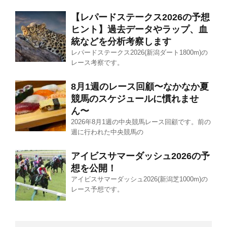
【レパードステークス2026の予想
ヒント】過去データやラップ、血
統などを分析考察します
レパードステークス2026(新潟ダート1800m)の
レース考察です。
8月1週のレース回顧〜なかなか夏
競馬のスケジュールに慣れませ
ん〜
2026年8月1週の中央競馬レース回顧です。前の
週に行われた中央競馬の
アイビスサマーダッシュ2026の予
想を公開！
アイビスサマーダッシュ2026(新潟芝1000m)の
レース予想です。