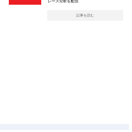
レース分析を配信
記事を読む