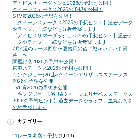
アイビスサマーダッシュ2026の予想を公開！
クイーンステークス2026の予想を公開！
STV賞2026の予想を公開！
【クイーンステークス2026の予想ヒント】過去データ
やラップ、血統などを分析考察します
【アイビスサマーダッシュ2026の予想ヒント】過去デ
ータやラップ、血統などを分析考察します
7月4週のレース回顧〜夏競馬の後半戦がいよいよ開
幕！〜
関屋記念2026の予想を公開！
東海ステークス2026の予想を公開！
キングジョージ6世&クイーンエリザベスステークス
2026の予想を公開！
TVh賞2026の予想を公開！
【キングジョージ6世&クイーンエリザベスステークス
2026の予想ヒント】過去データやラップ、血統などを
分析考察します
カテゴリー
GIレース考察・予想
(1,019)