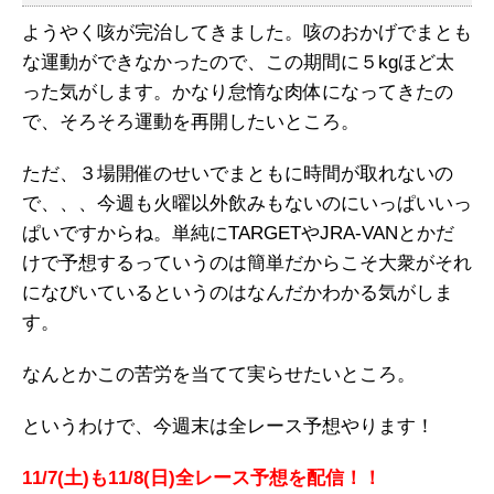
ようやく咳が完治してきました。咳のおかげでまとも
な運動ができなかったので、この期間に５kgほど太
った気がします。かなり怠惰な肉体になってきたの
で、そろそろ運動を再開したいところ。
ただ、３場開催のせいでまともに時間が取れないの
で、、、今週も火曜以外飲みもないのにいっぱいいっ
ぱいですからね。単純にTARGETやJRA-VANとかだ
けで予想するっていうのは簡単だからこそ大衆がそれ
になびいているというのはなんだかわかる気がしま
す。
なんとかこの苦労を当てて実らせたいところ。
というわけで、今週末は全レース予想やります！
11/7(土)も11/8(日)全レース予想を配信！！