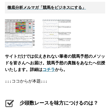
徹底分析メルマガ「競馬をビジネスにする」
サイトだけでは伝えきれない筆者の競馬予想のメソッ
ドを皆さんへお届け。
競馬予想の真髄をあなたへ伝授
いたします。詳細は
コチラ
から。
↓↓↓ココからが本題↓↓↓
少頭数レースを味方につけるのは？