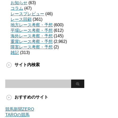
お知らせ
(63)
コラム
(47)
レースプレビュー
(46)
レース回顧
(361)
地方レース考察・予想
(600)
平場レース考察・予想
(612)
海外レース考察・予想
(145)
重賞レース考察・予想
(2,962)
障害レース考察・予想
(2)
雑記
(313)
サイト内検索
おすすめのサイト
競馬新聞ZERO
TAROの競馬