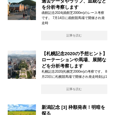
過去データやラップ、血統など
を分析考察します
函館記念2024(函館芝2000m)のレース考察
です。 7月14日に函館競馬場で開催され発
走時
記事を読む
【札幌記念2020の予想ヒント】
ローテーションや馬場、展開な
どを分析考察します
札幌記念2020(札幌芝2000m)の考察です。 8
月23日に札幌競馬場で開催され発走時刻は1
記事を読む
新潟記念 [3] 枠順発表！明暗を
探る