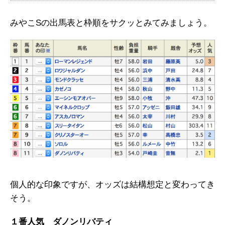
みやこSの出馬表と枠順をサクッとみてみましょう。
個人的な印象ですが、オッズは結構想定と変わってき
そう。
１番人気 ダノンリバティ