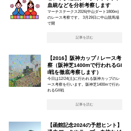
血統などを分析考察します
マーチステークス2026(中山ダート1800m)
のレース考察です。 3月29日に中山競馬場
で開
記事を読む
【2016】阪神カップ / レース考
察（阪神芝1400mで行われるGI
I戦を徹底考察します）
今日は12/24(土)に行われる阪神カップのレ
ース考察を行います。阪神芝1400mで行わ
れるGII戦
記事を読む
【函館記念2024の予想ヒント】