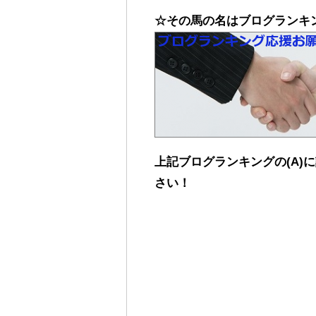
☆その馬の名はブログランキ
上記ブログランキングの(A)
さい！