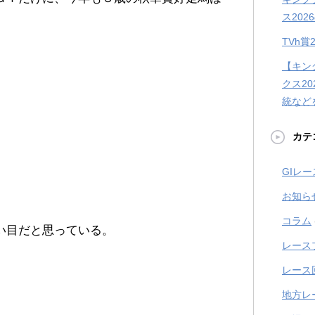
ス20
TVh賞
【キン
クス2
統など
カテ
GIレ
お知ら
コラム
い目だと思っている。
レース
レース
地方レ