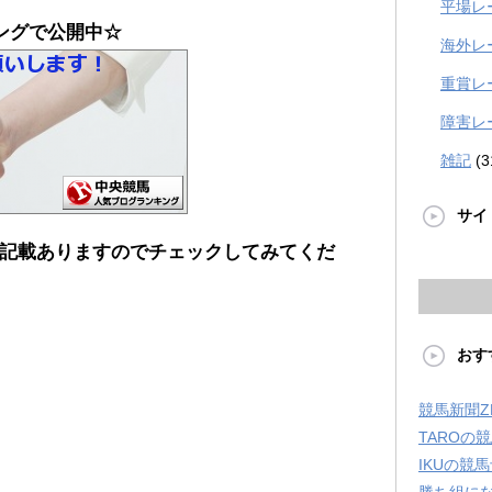
平場レ
ングで公開中☆
海外レ
重賞レ
障害レ
雑記
(3
サイ
に記載ありますのでチェックしてみてくだ
おす
競馬新聞Z
TAROの
IKUの競