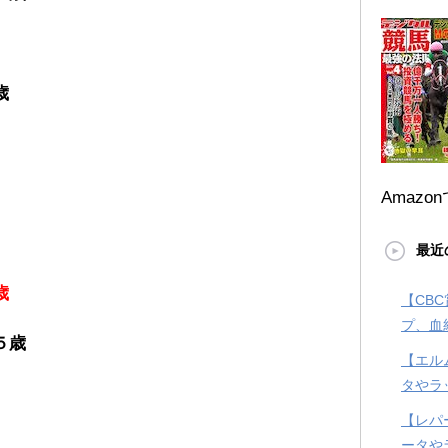
歳
Amaz
最近
歳
【CB
プ、血
５歳
【エル
タやラ
【レパ
ータや