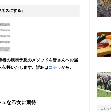
ジネスにする」
筆者の競馬予想のメソッドを皆さんへお届
へ伝授いたします。詳細は
コチラ
から。
シュな乙女に期待
→もっ