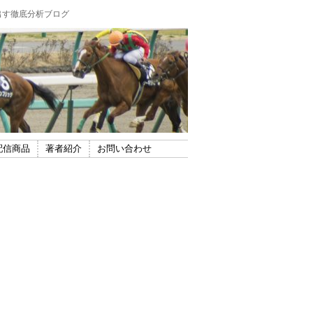
出す徹底分析ブログ
配信商品
著者紹介
お問い合わせ