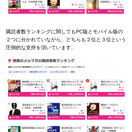
購読者数ランキングに関してもPC版とモバイル版の
２つに分かれていながら、どちらも２位と３位という
圧倒的な支持を頂いています。