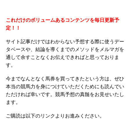
これだけのボリュームあるコンテンツを毎日更新予
定！！
サイト記事だけではわからない予想する際に使うデー
タベースや、結論を導くまでのメソッドをメルマガを
通して余すことなくお伝えできればと思っておりま
す。
今までなんとなく馬券を買ってきたという方は、ぜひ
本当の競馬力を身につけていただくためにも読んでい
ただければ幸いです。競馬予想の真髄をお見せいたし
ます。
ご購読は以下のリンクよりお進みください。