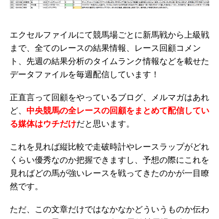
エクセルファイルにて競馬場ごとに新馬戦から上級戦
まで、全てのレースの結果情報、レース回顧コメン
ト、先週の結果分析のタイムランク情報などを載せた
データファイルを毎週配信しています！
正直言って回顧をやっているブログ、メルマガはあれ
ど、
中央競馬の全レースの回顧をまとめて配信してい
る媒体はウチだけ
だと思います。
これを見れば縦比較で走破時計やレースラップがどれ
くらい優秀なのか把握できますし、予想の際にこれを
見ればどの馬が強いレースを戦ってきたのかが一目瞭
然です。
ただ、この文章だけではなかなかどういうものか伝わ