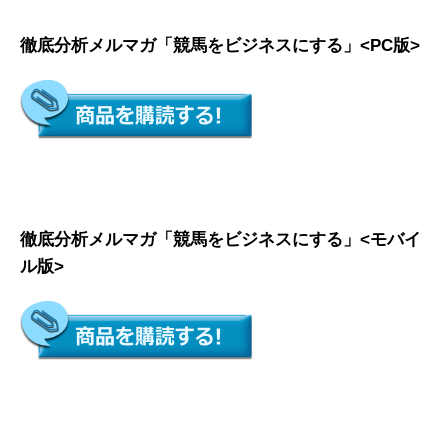
徹底分析メルマガ「競馬をビジネスにする」<PC版>
徹底分析メルマガ「競馬をビジネスにする」<モバイ
ル版>