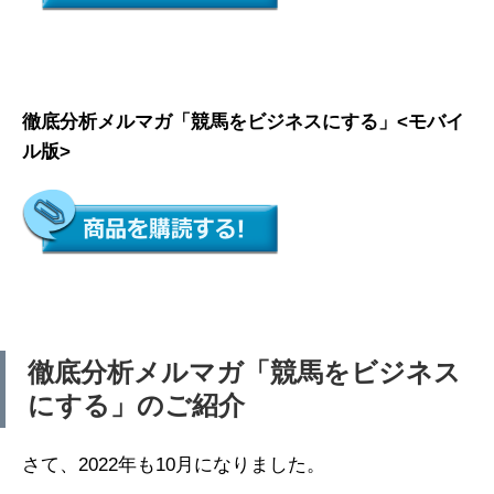
徹底分析メルマガ「競馬をビジネスにする」<モバイ
ル版>
徹底分析メルマガ「競馬をビジネス
にする」のご紹介
さて、2022年も10月になりました。