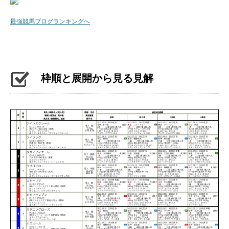
最強競馬ブログランキングへ
枠順と展開から見る見解