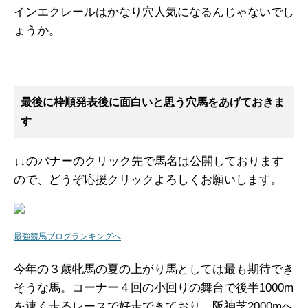
インエクレールはかなり穴人気になるんじゃないでし
ょうか。
最後に枠順発表後に面白いと思う穴馬をあげておきま
す
↓↓のバナーのクリック先で馬名は公開しております
ので、どうぞ応援クリックよろしくお願いします。
最強競馬ブログランキングへ
今年の３歳牝馬の夏の上がり馬としては最も期待でき
そうな馬。コーナー４回の小回りの舞台で後半1000m
を速く走るレースで好走できており、阪神芝2000mへ