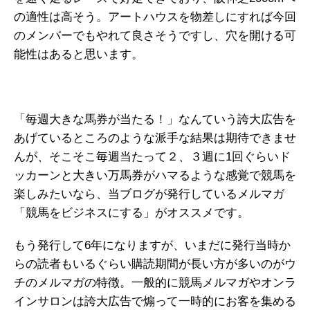
の適性は高そう。アートハウスを物差しにすれば今回
のメンバーでもやれて良さそうですし、穴を開ける可
能性はあると思います。
「毎週大きな馬券が当たる！」なんていう誇大広告を
あげているところのような派手な結果は期待できませ
んが、そこそこ毎週当たって２、３週に1回ぐらいド
ッカーンと大きい万馬券がハマるような感覚で競馬を
楽しみたいなら、当ブログが発行しているメルマガ
「競馬をビジネスにする」がオススメです。
もう発行して6年になりますが、いまだに発行当時か
らの読者もいるぐらい購読期間が長い方が多いのがウ
チのメルマガの特徴。一般的に競馬メルマガやオンラ
インサロンは誇大広告で煽って一時的にお客を集める