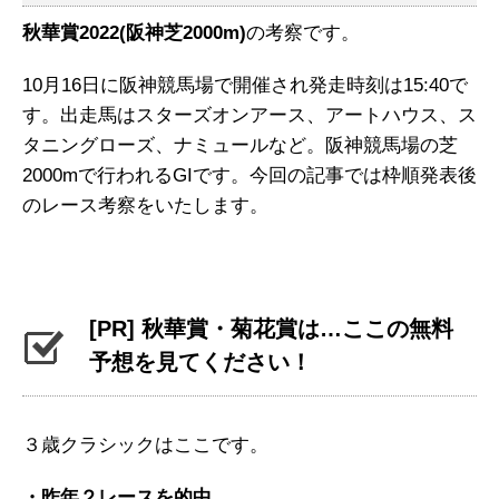
秋華賞2022(阪神芝2000m)
の考察です。
10月16日に阪神競馬場で開催され発走時刻は15:40で
す。出走馬はスターズオンアース、アートハウス、ス
タニングローズ、ナミュールなど。阪神競馬場の芝
2000mで行われるGIです。今回の記事では枠順発表後
のレース考察をいたします。
[PR] 秋華賞・菊花賞は…ここの無料
予想を見てください！
３歳クラシックはここです。
・昨年２レースを的中