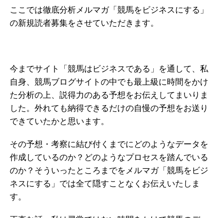
ここでは徹底分析メルマガ「競馬をビジネスにする」
の新規読者募集をさせていただきます。
今までサイト「競馬はビジネスである」を通して、私
自身、競馬ブログサイトの中でも最上級に時間をかけ
た分析の上、説得力のある予想をお伝えしてまいりま
した。外れても納得できるだけの自慢の予想をお送り
できていたかと思います。
その予想・考察に結び付くまでにどのようなデータを
作成しているのか？どのようなプロセスを踏んでいる
のか？そういったところまでをメルマガ「競馬をビジ
ネスにする」では全て隠すことなくお伝えいたしま
す。