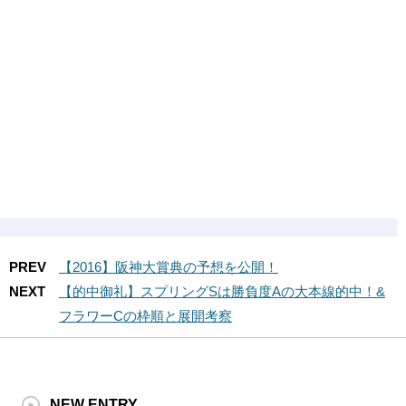
PREV
【2016】阪神大賞典の予想を公開！
NEXT
【的中御礼】スプリングSは勝負度Aの大本線的中！&
フラワーCの枠順と展開考察
NEW ENTRY