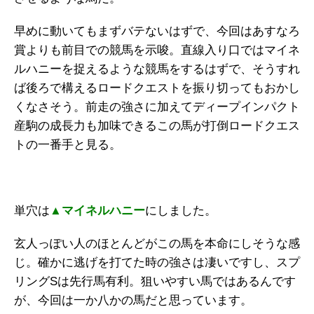
早めに動いてもまずバテないはずで、今回はあすなろ
賞よりも前目での競馬を示唆。直線入り口ではマイネ
ルハニーを捉えるような競馬をするはずで、そうすれ
ば後ろで構えるロードクエストを振り切ってもおかし
くなさそう。前走の強さに加えてディープインパクト
産駒の成長力も加味できるこの馬が打倒ロードクエス
トの一番手と見る。
単穴は
▲マイネルハニー
にしました。
玄人っぽい人のほとんどがこの馬を本命にしそうな感
じ。確かに逃げを打てた時の強さは凄いですし、スプ
リングSは先行馬有利。狙いやすい馬ではあるんです
が、今回は一か八かの馬だと思っています。