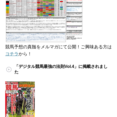
競馬予想の真髄をメルマガにて公開！ご興味ある方は
コチラ
から！
「デジタル競馬最強の法則Vol.4」に掲載されまし
た