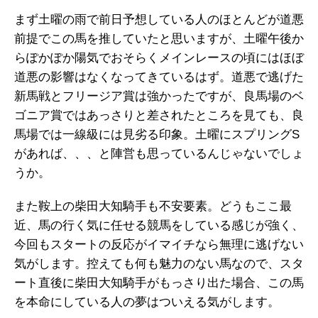
まず土曜の雨で前日予想している人のほとんどが道悪
前提でこの馬を推していたと思いますが、土曜午後か
らぽかぽか陽気でおそらくメインレースの頃にはほぼ
道悪の影響はなくなってきているはず。道悪で逃げた
新馬戦とフリージア賞は強かったですが、良馬場のベ
ゴニア賞ではあっさりと差されたところを見ても、良
馬場では一線級には見劣る印象。土曜にスプリングS
があれば、、、と陣営も思っているんじゃないでしょ
うか。
また鞍上の柴田大知騎手も不安要素。どうもここ最
近、馬の行く気に任せる競馬をしている感じが強く、
今回もスタートの反応がイマイチなら無理に逃げない
気がします。控えても何も魅力のない馬なので、スタ
ート直後に柴田大知騎手がもっさり出た場合、この馬
を本命にしている人の夢はついえる気がします。