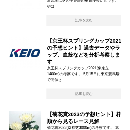
夏競馬は芝の中距離の重賞が多いんです。
やは
記事を読む
【京王杯スプリングカップ2021
の予想ヒント】過去データやラ
ップ、血統などを分析考察しま
す
京王杯スプリングカップ2021(東京芝
1400m)の考察です。 5月15日に東京競馬場
で開催さ
記事を読む
【菊花賞2023の予想ヒント】枠
順から見るレース見解
菊花賞2023(京都芝3000m)の考察です。 10