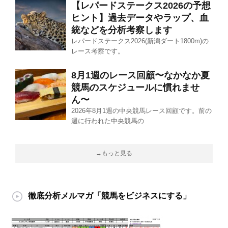
【レパードステークス2026の予想
ヒント】過去データやラップ、血
統などを分析考察します
レパードステークス2026(新潟ダート1800m)の
レース考察です。
8月1週のレース回顧〜なかなか夏
競馬のスケジュールに慣れませ
ん〜
2026年8月1週の中央競馬レース回顧です。前の
週に行われた中央競馬の
→もっと見る
徹底分析メルマガ「競馬をビジネスにする」