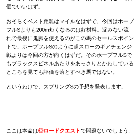
価でいいはず。
おそらくベスト距離はマイルなはずで、今回はホープ
フルSよりも200m短くなるのは好材料。淀みない流
れで最後に鬼脚を使えるのがこの馬のセールスポイン
トで、ホープフルSのように超スローのギアチェンジ
戦よりは今回の方が向くはずだ。そのホープフルSで
もブラックスピネルあたりをあっさりとかわしている
ところを見ても評価を落とすべき馬ではない。
というわけで、スプリングSの予想を発表します。
ここは本命は
◎ロードクエスト
で問題ないでしょう。