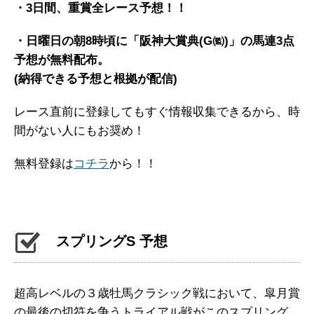
・3日間、重賞全レース予想！！
・日曜日の朝8時頃に「阪神大賞典(G㈼)」の馬連3点
予想が無料配布。
(納得できる予想と根拠が配信)
レース直前に登録してもすぐ情報収集できるから、時
間がない人にもお奨め！
無料登録は
コチラ
から！！
スプリングS 予想
超高レベルの３歳牡馬クラシック戦において、皐月賞
の最後の切符を争うトライアル戦がこのスプリング