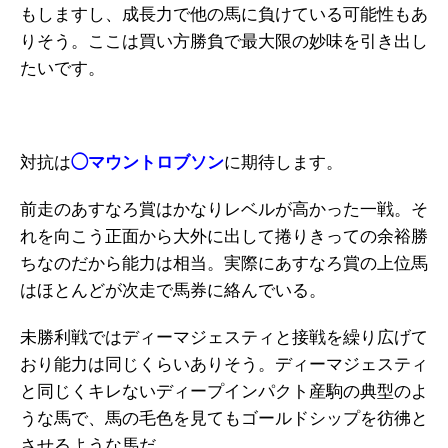
もしますし、成長力で他の馬に負けている可能性もあ
りそう。ここは買い方勝負で最大限の妙味を引き出し
たいです。
対抗は
◯マウントロブソン
に期待します。
前走のあすなろ賞はかなりレベルが高かった一戦。そ
れを向こう正面から大外に出して捲りきっての余裕勝
ちなのだから能力は相当。実際にあすなろ賞の上位馬
はほとんどが次走で馬券に絡んでいる。
未勝利戦ではディーマジェスティと接戦を繰り広げて
おり能力は同じくらいありそう。ディーマジェスティ
と同じくキレないディープインパクト産駒の典型のよ
うな馬で、馬の毛色を見てもゴールドシップを彷彿と
させるような馬だ。