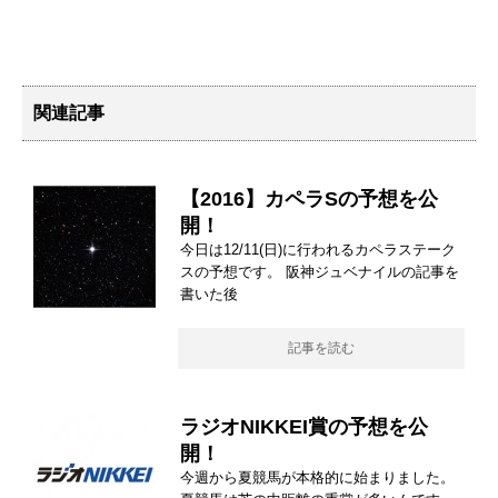
関連記事
【2016】カペラSの予想を公
開！
今日は12/11(日)に行われるカペラステーク
スの予想です。 阪神ジュベナイルの記事を
書いた後
記事を読む
ラジオNIKKEI賞の予想を公
開！
今週から夏競馬が本格的に始まりました。